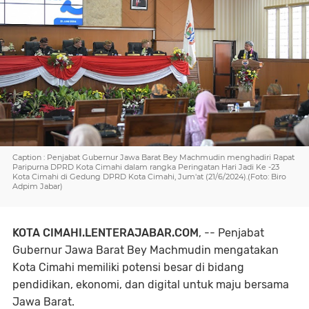
Caption : Penjabat Gubernur Jawa Barat Bey Machmudin menghadiri Rapat
Paripurna DPRD Kota Cimahi dalam rangka Peringatan Hari Jadi Ke -23
Kota Cimahi di Gedung DPRD Kota Cimahi, Jum'at (21/6/2024).(Foto: Biro
Adpim Jabar)
KOTA CIMAHI.LENTERAJABAR.COM
, -- Penjabat
Gubernur Jawa Barat Bey Machmudin mengatakan
Kota Cimahi memiliki potensi besar di bidang
pendidikan, ekonomi, dan digital untuk maju bersama
Jawa Barat.