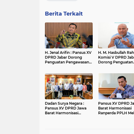
Berita Terkait
H. Jenal Arifin : Pansus XV
H. M. Hasbullah Ra
DPRD Jabar Dorong
Komisi V DPRD Jab
Penguatan Pengawasan
Dorong Penguatan
Pencemaran Lingkungan
Sarana dan Pemeta
di DAS Cilamaya
Kebutuhan Sekolah
Rakyat di Kabupate
Bandung
Dadan Surya Negara :
Pansus XV DPRD J
Pansus XV DPRD Jawa
Barat Harmonisasi
Barat Harmonisasi
Ranperda PPLH Mel
Ranperda PPLH Melalui
Konsultasi ke
Konsultasi ke
Kementerian
Kementerian