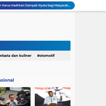
DPRD dan Gubernur Jawa Barat Menyepakati Rancangan KUA-PPAS APBD Tahun Anggaran 2027
Menaker: ASN Kemnaker Harus Hadirkan Dampak Nyata bagi Masyarakat
Pemkot Siapkan 100 Armada Pengangkut Sampah Bila TPPAS Legok Nangka Beroperasi
Serda Muhammad Raihan Fadhila Raih Emas pada 8th Asian Taekwondo Indonesia Open Championship 2026
Presiden Prabowo Instruksikan Percepatan Penanganan Pemadaman Listrik & Jaga Stabilitas Harga BBM
BAZNAS Jabar Salurkan Program Berbagi Daging dari Zakat Pengguna BRImo untuk Masyarakat Desa Ciririp Purwakarta
Lembaga Pengembangan Tilawatil Quran Apresiasi Keputusan Pemprov Jabar Selenggarakan Langsung MTQ Jabar
Wakil Panglima TNI Buka 8th Asian Taekwondo Indonesia Open Championship 2026
Kanwil HAM Jabar Kawal Proses Hukum, Kasus Pembunuhan Satpam Jatiluhur
KDM Fokus Rampungkan Pemenuhan Layanan Dasar dan Konektivitas Wilayah pada 2027
wisata dan kuliner
otomotif
sional