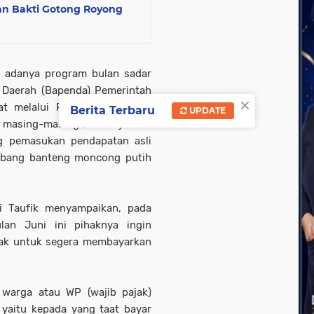
an Bakti Gotong Royong
n adanya program bulan sadar
 Daerah (Bapenda) Pemerintah
×
t melalui Pusat Pengelolaan
Berita Terbaru
UPDATE
ja masing-masing ,menunjukkan
g pemasukan pendapatan asli
lambang banteng moncong putih
i Taufik menyampaikan, pada
lan Juni ini pihaknya ingin
jak untuk segera membayarkan
 warga atau WP (wajib pajak)
 yaitu kepada yang taat bayar