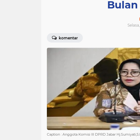
Bulan
Selasa,
komentar
Caption : Anggota Komisi III DPRD Jabar Hj.Sumiyati,S.P