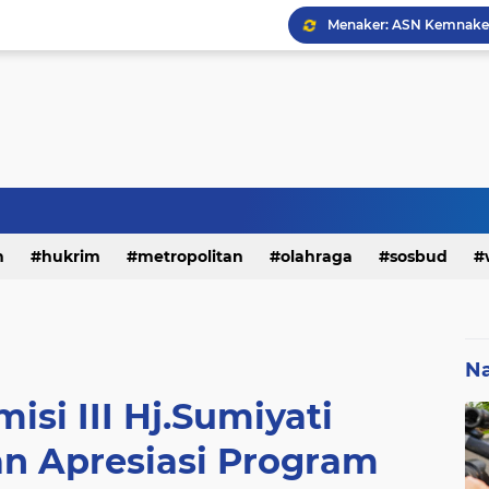
h
hukrim
metropolitan
olahraga
sosbud
Na
si III Hj.Sumiyati
 Apresiasi Program