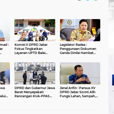
hmad :
Komisi II DPRD Jabar
Legislator Radea :
ar
Fokus Tingkatkan
Penggunaan Dokumen
Layanan UPTD Balai
Ganda Dinilai Hambat
an
Pengujian dan Sertifikasi
Smart City dan
Mutu Barang Agro
Tingkatkan Timbulan
n
Sampah di Kota Bandung
awa
DPRD dan Gubernur Jawa
Jenal Arifin : Pansus XV
Barat Menyepakati
DPRD Jabar Soroti Alih
alui
Rancangan KUA-PPAS
Fungsi Lahan, Sampah,
APBD Tahun Anggaran
dan Sungai di Bogor
2027