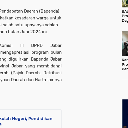
 Pendapatan Daerah (Bapenda)
BAZNA
Pro
gkatkan kesadaran warga untuk
Dag
 salah satu upayanya adalah
Pe
Mas
ada bulan Juni 2024 ini.
Pur
 Komisi III DPRD Jabar
n mengapresiasi program bulan
ang digulirkan Bapenda Jabar
Kan
Pro
ovinsi Jabar yang membidangi
Pe
erah (Pajak Daerah, Retribusi
Jat
yaan Daerah dan Harta lainnya
olah Negeri, Pendidikan
a