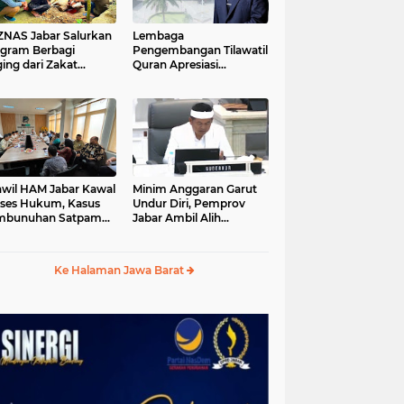
S Jabar Salurkan
Lembaga
gram Berbagi
Pengembangan Tilawatil
ing dari Zakat
Quran Apresiasi
ngguna BRImo untuk
Keputusan Pemprov
yarakat Desa Ciririp
Jabar Selenggarakan
wakarta
Langsung MTQ Jabar
wil HAM Jabar Kawal
Minim Anggaran Garut
ses Hukum, Kasus
Undur Diri, Pemprov
mbunuhan Satpam
Jabar Ambil Alih
iluhur
Pelaksanaan MTQ Jabar
2026
Ke Halaman Jawa Barat