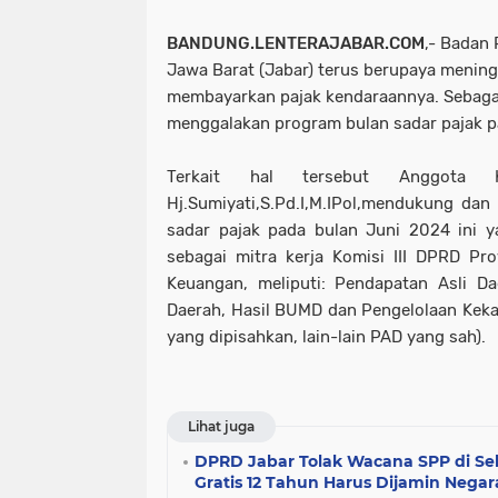
BANDUNG.LENTERAJABAR.COM
,- Badan
Jawa Barat (Jabar) terus berupaya menin
membayarkan pajak kendaraannya. Sebagai
menggalakan program bulan sadar pajak p
Terkait hal tersebut Anggota
Hj.Sumiyati,S.Pd.I,M.IPol,mendukung da
sadar pajak pada bulan Juni 2024 ini y
sebagai mitra kerja
Komisi III DPRD Pr
Keuangan, meliputi: Pendapatan Asli Da
Daerah, Hasil BUMD dan Pengelolaan Keka
yang dipisahkan, lain-lain PAD yang sah).
Lihat juga
DPRD Jabar Tolak Wacana SPP di Sek
Gratis 12 Tahun Harus Dijamin Negar