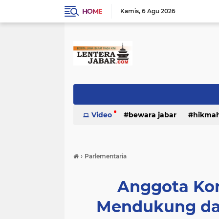
HOME
Kamis
6 Agu 2026
Video
bewara jabar
hikma
›
Parlementaria
Anggota Komi
Mendukung dan