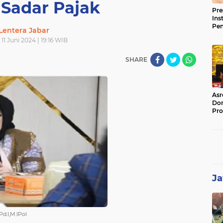
 Sadar Pajak
Pre
Ins
Pe
Lentera Jabar
Pem
 11 Juni 2024 | 19:16 WIB
Jag
BB
SHARE
Asr
Dor
Pro
Sat
Kin
Ja
d.I,M.IPol