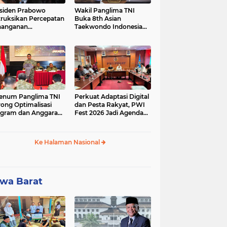
siden Prabowo
Wakil Panglima TNI
truksikan Percepatan
Buka 8th Asian
nanganan
Taekwondo Indonesia
adaman Listrik &
Open Championship
a Stabilitas Harga
2026
M
enum Panglima TNI
Perkuat Adaptasi Digital
ong Optimalisasi
dan Pesta Rakyat, PWI
gram dan Anggaran
Fest 2026 Jadi Agenda
ker Melalui Evaluasi
Tetap PWI Pusat
erja
Ke Halaman Nasional
wa Barat