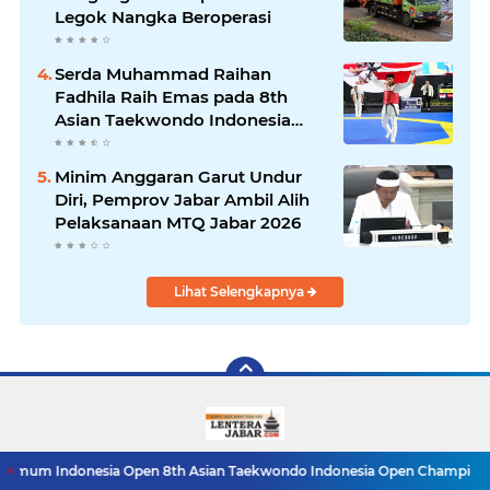
Legok Nangka Beroperasi
Serda Muhammad Raihan
Fadhila Raih Emas pada 8th
Asian Taekwondo Indonesia
Open Championship 2026
Minim Anggaran Garut Undur
Diri, Pemprov Jabar Ambil Alih
Pelaksanaan MTQ Jabar 2026
Lihat Selengkapnya
esia Open 8th Asian Taekwondo Indonesia Open Championships 2026
R