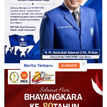
×
Berita Terbaru
UPDATE