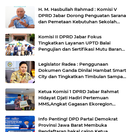
H. M. Hasbullah Rahmad : Komisi V
DPRD Jabar Dorong Penguatan Sarana
dan Pemetaan Kebutuhan Sekolah
Rakyat di Kabupaten Bandung
Komisi II DPRD Jabar Fokus
Tingkatkan Layanan UPTD Balai
Pengujian dan Sertifikasi Mutu Barang
Agro
Legislator Radea : Penggunaan
Dokumen Ganda Dinilai Hambat Smart
City dan Tingkatkan Timbulan Sampah
di Kota Bandung
Ketua Komisi 1 DPRD Jabar Rahmat
Hidayat Djati Hadiri Pertemuan
MMS,Angkat Gagasan Ekoregion
Sunda
Info Penting! DPD Partai Demokrat
Provinsi Jawa Barat Membuka
Pendaftaran bakal calon Ketua