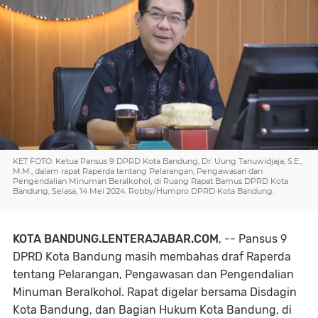
KET FOTO: Ketua Pansus 9 DPRD Kota Bandung, Dr. Uung Tanuwidjaja, S.E.,
M.M., dalam rapat Raperda tentang Pelarangan, Pengawasan dan
Pengendalian Minuman Beralkohol, di Ruang Rapat Bamus DPRD Kota
Bandung, Selasa, 14 Mei 2024. Robby/Humpro DPRD Kota Bandung.
KOTA BANDUNG.LENTERAJABAR.COM
, -- Pansus 9
DPRD Kota Bandung masih membahas draf Raperda
tentang Pelarangan, Pengawasan dan Pengendalian
Minuman Beralkohol. Rapat digelar bersama Disdagin
Kota Bandung, dan Bagian Hukum Kota Bandung, di