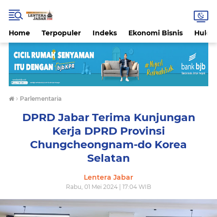
Home
Terpopuler
Indeks
Ekonomi Bisnis
Hukri
›
Parlementaria
DPRD Jabar Terima Kunjungan
Kerja DPRD Provinsi
Chungcheongnam-do Korea
Selatan
Lentera Jabar
Rabu, 01 Mei 2024 | 17:04 WIB