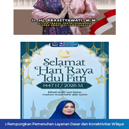
n Pemenuhan Layanan Dasar dan Konektivitas Wilayah pada 2027
Me