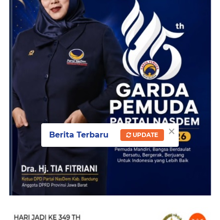
×
Berita Terbaru
UPDATE