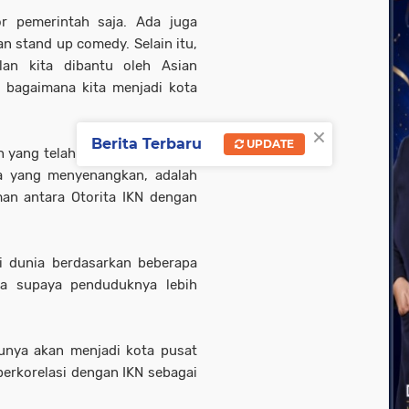
or pemerintah saja. Ada juga
 stand up comedy. Selain itu,
ulan kita dibantu oleh Asian
bagaimana kita menjadi kota
×
Berita Terbaru
UPDATE
h yang telah dilakukan Otoritas
a yang menyenangkan, adalah
n antara Otorita IKN dengan
di dunia berdasarkan beberapa
ana supaya penduduknya lebih
tunya akan menjadi kota pusat
 berkorelasi dengan IKN sebagai