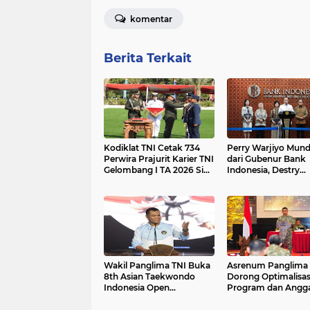
komentar
Berita Terkait
Kodiklat TNI Cetak 734
Perry Warjiyo Mun
Perwira Prajurit Karier TNI
dari Gubenur Bank
Gelombang I TA 2026 Siap
Indonesia, Destry
Mengabdi kepada Bangsa
Damayanti jadi Pej
dan Negara
Sementara
Wakil Panglima TNI Buka
Asrenum Panglima 
8th Asian Taekwondo
Dorong Optimalisas
Indonesia Open
Program dan Angg
Championship 2026
Satker Melalui Evalu
Kinerja