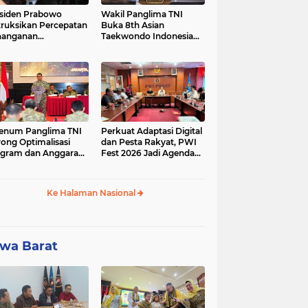
siden Prabowo
Wakil Panglima TNI
truksikan Percepatan
Buka 8th Asian
nanganan
Taekwondo Indonesia
adaman Listrik &
Open Championship
a Stabilitas Harga
2026
M
enum Panglima TNI
Perkuat Adaptasi Digital
ong Optimalisasi
dan Pesta Rakyat, PWI
gram dan Anggaran
Fest 2026 Jadi Agenda
ker Melalui Evaluasi
Tetap PWI Pusat
erja
Ke Halaman Nasional
wa Barat