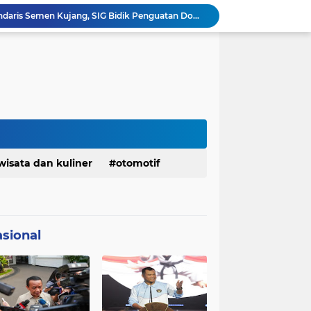
Bangkitkan Merek Legendaris Semen Kujang, SIG Bidik Penguatan Dominasi Pasar Jawa Barat
Ketua Golkar Jabar: Perjalanan Hidup Bahlil Layak Diteladani Seluruh Kader Partai
KDM Fokus Rampungkan Pemenuhan Layanan Dasar dan Konektivitas Wilayah pada 2027
Menaker: ASN Kemnaker Harus Hadirkan Dampak Nyata bagi Masyarakat
DPRD dan Gubernur Jawa Barat Menyepakati Rancangan KUA-PPAS APBD Tahun Anggaran 2027
Margaretha : Ekonomi Jabar Triwulan II 2026 Tumbuh 5,73 Persen, Lebih Tinggi Dibandingkan Nasional
Pemkot Siapkan 100 Armada Pengangkut Sampah Bila TPPAS Legok Nangka Beroperasi
Serda Muhammad Raihan Fadhila Raih Emas pada 8th Asian Taekwondo Indonesia Open Championship 2026
Info Penting! DPD Partai Demokrat Provinsi Jawa Barat Membuka Pendaftaran bakal calon Ketua
wisata dan kuliner
otomotif
Jelang Konferprov PWI Jabar, Bos Ayo Media Sambangi Rumah PWI Kota Bogor
sional