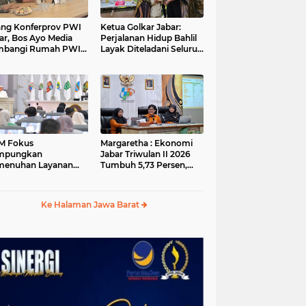
ang Konferprov PWI
Ketua Golkar Jabar:
ar, Bos Ayo Media
Perjalanan Hidup Bahlil
mbangi Rumah PWI
Layak Diteladani Seluruh
a Bogor
Kader Partai
M Fokus
Margaretha : Ekonomi
mpungkan
Jabar Triwulan II 2026
menuhan Layanan
Tumbuh 5,73 Persen,
ar dan Konektivitas
Lebih Tinggi
ayah pada 2027
Dibandingkan Nasional
Ke Halaman Jawa Barat