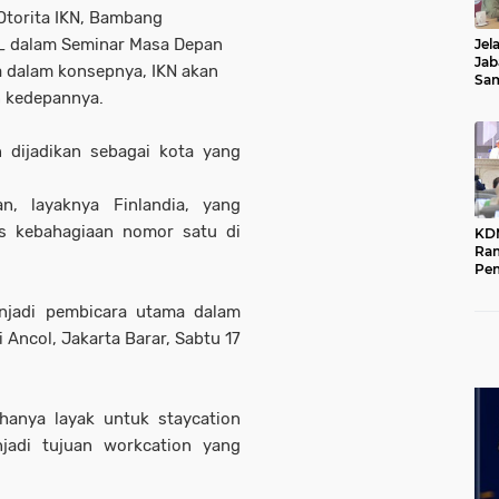
 Otorita IKN, Bambang
_ dalam Seminar Masa Depan
Jel
Jab
 dalam konsepnya, IKN akan
Sa
n kedepannya.
Kot
n dijadikan sebagai kota yang
n, layaknya Finlandia, yang
s kebahagiaan nomor satu di
KD
Ra
Pe
Das
Wil
njadi pembicara utama dalam
 Ancol, Jakarta Barar, Sabtu 17
anya layak untuk staycation
njadi tujuan workcation yang