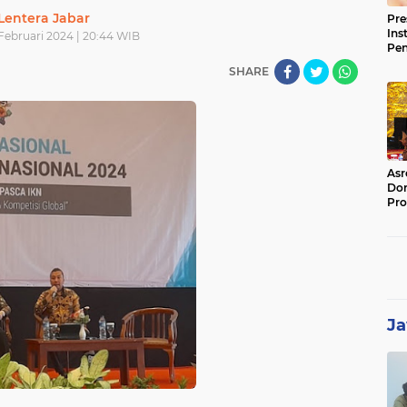
Lentera Jabar
Pre
Ins
 Februari 2024 | 20:44 WIB
Pe
Pem
SHARE
Jag
BB
Asr
Dor
Pro
Sat
Kin
Ja