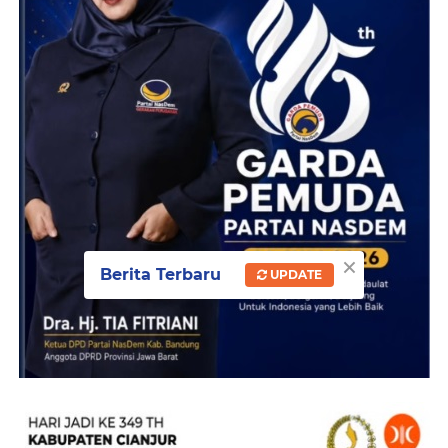
×
Berita Terbaru
UPDATE