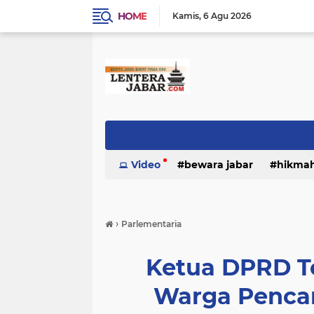
HOME
Kamis
6 Agu 2026
Video
bewara jabar
hikma
›
Parlementaria
Ketua DPRD T
Warga Pencar