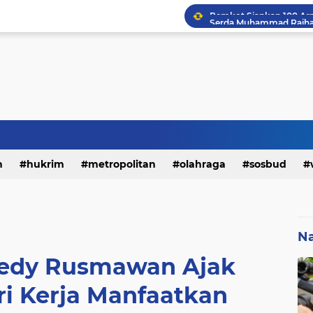
h
hukrim
metropolitan
olahraga
sosbud
Na
edy Rusmawan Ajak
i Kerja Manfaatkan