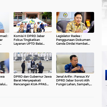
hmad :
Komisi II DPRD Jabar
Legislator Radea :
ar
Fokus Tingkatkan
Penggunaan Dokumen
Layanan UPTD Balai
Ganda Dinilai Hambat
an
Pengujian dan Sertifikasi
Smart City dan
Mutu Barang Agro
Tingkatkan Timbulan
n
Sampah di Kota Bandung
awa
DPRD dan Gubernur Jawa
Jenal Arifin : Pansus XV
Barat Menyepakati
DPRD Jabar Soroti Alih
alui
Rancangan KUA-PPAS
Fungsi Lahan, Sampah,
APBD Tahun Anggaran
dan Sungai di Bogor
2027