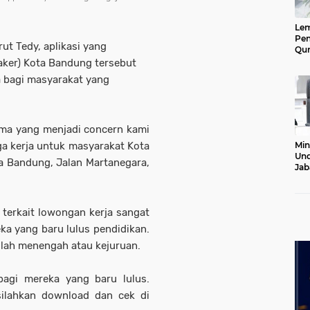
Le
Pen
rut Tedy, aplikasi yang
Qur
Ke
aker) Kota Bandung tersebut
Jab
a bagi masyarakat yang
Lan
tama yang menjadi concern kami
ga kerja untuk masyarakat Kota
Min
Und
ta Bandung, Jalan Martanegara,
Jab
Pel
20
erkait lowongan kerja sangat
a yang baru lulus pendidikan.
olah menengah atau kejuruan.
 bagi mereka yang baru lulus.
silahkan download dan cek di