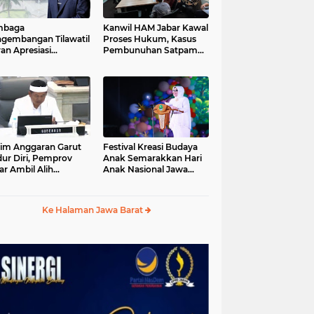
mbaga
Kanwil HAM Jabar Kawal
gembangan Tilawatil
Proses Hukum, Kasus
an Apresiasi
Pembunuhan Satpam
putusan Pemprov
Jatiluhur
ar Selenggarakan
gsung MTQ Jabar
im Anggaran Garut
Festival Kreasi Budaya
ur Diri, Pemprov
Anak Semarakkan Hari
ar Ambil Alih
Anak Nasional Jawa
aksanaan MTQ Jabar
Barat 2026, Ruang
26
Ekspresi Sekaligus
Pelestarian Budaya
Ke Halaman Jawa Barat
Sunda