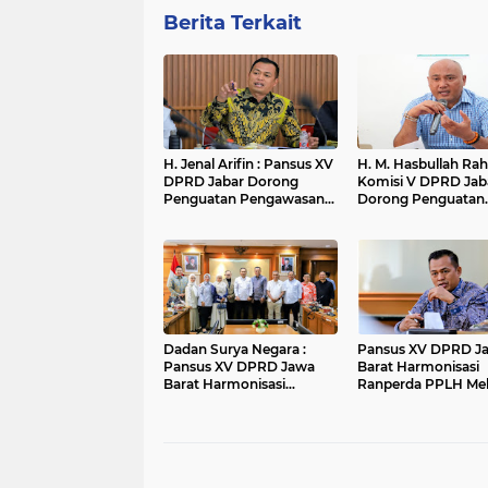
Berita Terkait
H. Jenal Arifin : Pansus XV
H. M. Hasbullah Ra
DPRD Jabar Dorong
Komisi V DPRD Jab
Penguatan Pengawasan
Dorong Penguatan
Pencemaran Lingkungan
Sarana dan Pemeta
di DAS Cilamaya
Kebutuhan Sekolah
Rakyat di Kabupate
Bandung
Dadan Surya Negara :
Pansus XV DPRD J
Pansus XV DPRD Jawa
Barat Harmonisasi
Barat Harmonisasi
Ranperda PPLH Mel
Ranperda PPLH Melalui
Konsultasi ke
Konsultasi ke
Kementerian
Kementerian