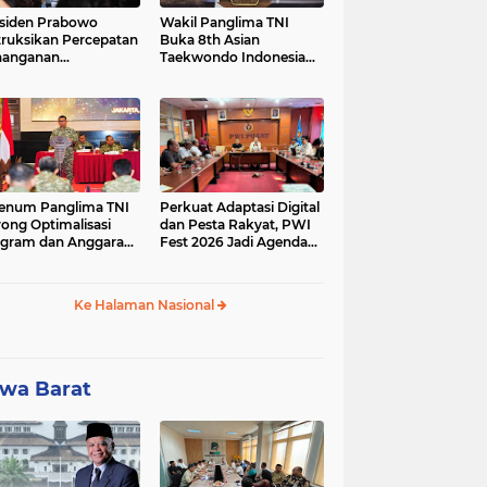
siden Prabowo
Wakil Panglima TNI
truksikan Percepatan
Buka 8th Asian
nanganan
Taekwondo Indonesia
adaman Listrik &
Open Championship
a Stabilitas Harga
2026
M
enum Panglima TNI
Perkuat Adaptasi Digital
ong Optimalisasi
dan Pesta Rakyat, PWI
gram dan Anggaran
Fest 2026 Jadi Agenda
ker Melalui Evaluasi
Tetap PWI Pusat
erja
Ke Halaman Nasional
wa Barat