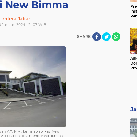
si New Bimma
Pre
Ins
Pe
Lentera Jabar
Pem
9 Januari 2024 | 21:07 WIB
Jag
BB
SHARE
Asr
Dor
Pro
Sat
Kin
Ja
, A.T., MM., berharap aplikasi New
pplication) bisa mengurangi jumlah