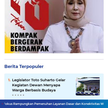
Berita Terpopuler
Legislator Toto Suharto Gelar
Kegiatan Dewan Menyapa
Warga Berbasis Budaya
Minim Anggaran Garut Undur
ngkan Pemenuhan Layanan Dasar dan Konektivitas Wilayah pada 2027
Diri, Pemprov Jabar Ambil Alih