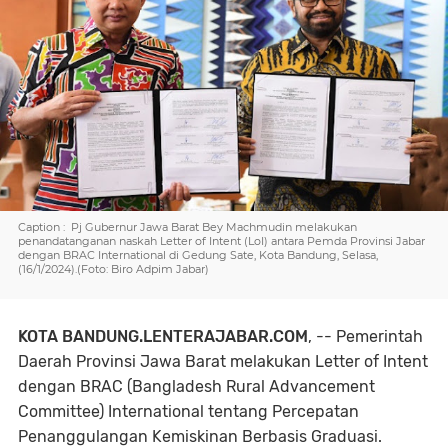
Caption : Pj Gubernur Jawa Barat Bey Machmudin melakukan
penandatanganan naskah Letter of Intent (LoI) antara Pemda Provinsi Jabar
dengan BRAC International di Gedung Sate, Kota Bandung, Selasa,
(16/1/2024).(Foto: Biro Adpim Jabar)
KOTA BANDUNG.LENTERAJABAR.COM
, -- Pemerintah
Daerah Provinsi Jawa Barat melakukan Letter of Intent
dengan BRAC (Bangladesh Rural Advancement
Committee) International tentang Percepatan
Penanggulangan Kemiskinan Berbasis Graduasi.