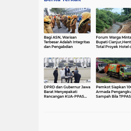
Bagi ASN, Warisan
Forum Warga Mint
Terbesar Adalah Integritas
Bupati Cianjur,Hen
dan Pengabdian
Total Proyek Hotel d
Sempadan Sungai
DPRD dan Gubernur Jawa
Pemkot Siapkan 10
Barat Menyepakati
Armada Pengangku
Rancangan KUA-PPAS
Sampah Bila TPPAS
APBD Tahun Anggaran
Legok Nangka Bero
2027