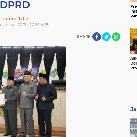
DPRD
Pre
Ins
Pe
Lentera Jabar
Pem
November 2023 | 20:20 WIB
Jag
BB
SHARE
Asr
Dor
Pro
Sat
Kin
Ja