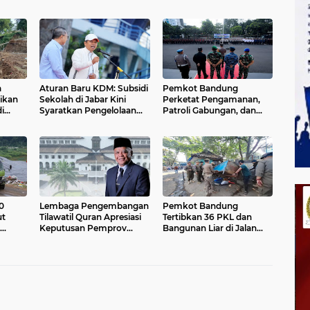
a
Aturan Baru KDM: Subsidi
Pemkot Bandung
tikan
Sekolah di Jabar Kini
Perketat Pengamanan,
i
Syaratkan Pengelolaan
Patroli Gabungan, dan
Sampah
Pengawasan 24 Jam
0
Lembaga Pengembangan
Pemkot Bandung
t
Tilawatil Quran Apresiasi
Tertibkan 36 PKL dan
Keputusan Pemprov
Bangunan Liar di Jalan
perasi
Jabar Selenggarakan
Rajiman
Langsung MTQ Jabar