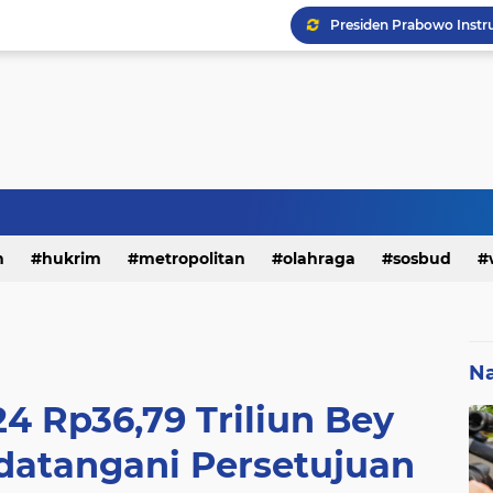
h
hukrim
metropolitan
olahraga
sosbud
Na
4 Rp36,79 Triliun Bey
atangani Persetujuan