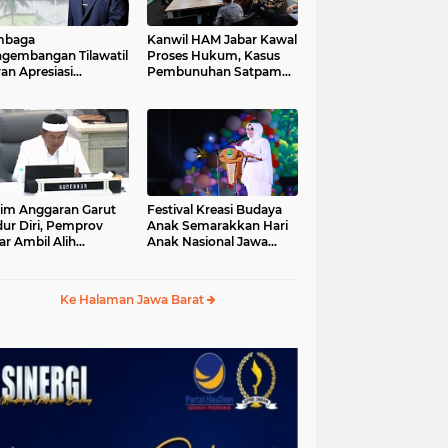
mbaga
Kanwil HAM Jabar Kawal
gembangan Tilawatil
Proses Hukum, Kasus
an Apresiasi
Pembunuhan Satpam
putusan Pemprov
Jatiluhur
ar Selenggarakan
gsung MTQ Jabar
im Anggaran Garut
Festival Kreasi Budaya
ur Diri, Pemprov
Anak Semarakkan Hari
ar Ambil Alih
Anak Nasional Jawa
aksanaan MTQ Jabar
Barat 2026, Ruang
26
Ekspresi Sekaligus
Pelestarian Budaya
Ke Halaman Jawa Barat
Sunda