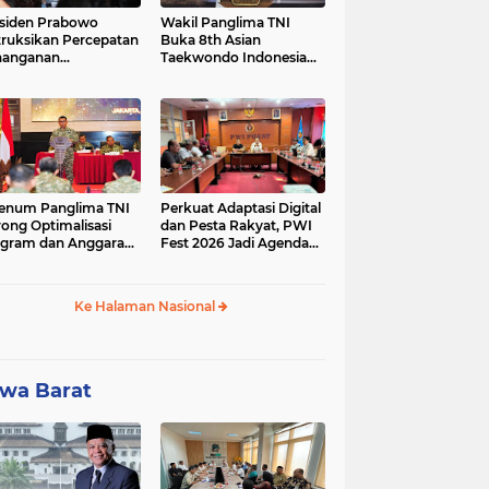
siden Prabowo
Wakil Panglima TNI
truksikan Percepatan
Buka 8th Asian
nanganan
Taekwondo Indonesia
adaman Listrik &
Open Championship
a Stabilitas Harga
2026
M
enum Panglima TNI
Perkuat Adaptasi Digital
ong Optimalisasi
dan Pesta Rakyat, PWI
gram dan Anggaran
Fest 2026 Jadi Agenda
ker Melalui Evaluasi
Tetap PWI Pusat
erja
Ke Halaman Nasional
wa Barat