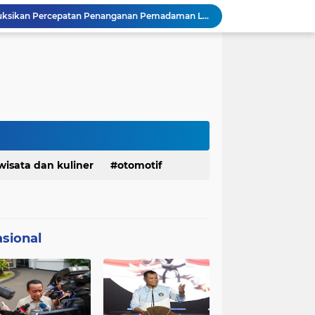
BAZNAS Jabar Salurkan Program Berbagi Daging dari Zakat Pengguna BRImo untuk Masyarakat Desa Ciririp Purwakarta
Lembaga Pengembangan Tilawatil Quran Apresiasi Keputusan Pemprov Jabar Selenggarakan Langsung MTQ Jabar
Wakil Panglima TNI Buka 8th Asian Taekwondo Indonesia Open Championship 2026
Kanwil HAM Jabar Kawal Proses Hukum, Kasus Pembunuhan Satpam Jatiluhur
Asrenum Panglima TNI Dorong Optimalisasi Program dan Anggaran Satker Melalui Evaluasi Kinerja
Menaker: ASN Kemnaker Harus Hadirkan Dampak Nyata bagi Masyarakat
DPRD dan Gubernur Jawa Barat Menyepakati Rancangan KUA-PPAS APBD Tahun Anggaran 2027
Pemkot Siapkan 100 Armada Pengangkut Sampah Bila TPPAS Legok Nangka Beroperasi
Serda Muhammad Raihan Fadhila Raih Emas pada 8th Asian Taekwondo Indonesia Open Championship 2026
wisata dan kuliner
otomotif
Presiden Prabowo Instruksikan Percepatan Penanganan Pemadaman Listrik & Jaga Stabilitas Harga BBM
sional