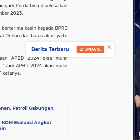
njadi Perda bisa diselesaikan
ember 2023.
n berterima kasih kepada DPRD
t 15 hari dari batas akhir yaitu
×
Berita Terbaru
UPDATE
naan APBD 2024 bisa mulai
n. "Jadi APBD 2024 akan mulai
" katanya.
an, Patroli Gabungan,
r KDM Evaluasi Angkot
ein