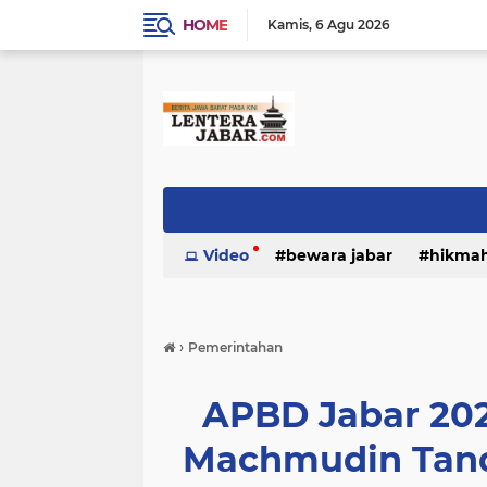
HOME
Kamis
6 Agu 2026
Video
bewara jabar
hikma
›
Pemerintahan
APBD Jabar 202
Machmudin Tand