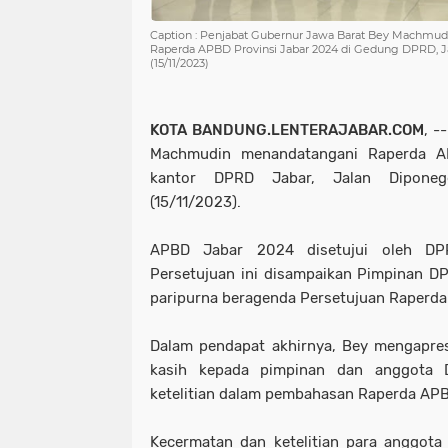
Caption : Penjabat Gubernur Jawa Barat Bey Machmu
Raperda APBD Provinsi Jabar 2024 di Gedung DPRD, J
(15/11/2023)
KOTA BANDUNG.LENTERAJABAR.COM
, -
Machmudin menandatangani Raperda A
kantor DPRD Jabar, Jalan Dipone
(15/11/2023).
APBD Jabar 2024 disetujui oleh DPR
Persetujuan ini disampaikan Pimpinan D
paripurna beragenda Persetujuan Raperd
Dalam pendapat akhirnya, Bey mengapre
kasih kepada pimpinan dan anggota 
ketelitian dalam pembahasan Raperda AP
Kecermatan dan ketelitian para anggot