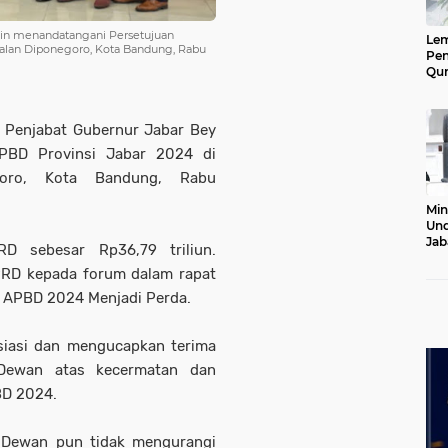
din menandatangani Persetujuan
Le
alan Diponegoro, Kota Bandung, Rabu
Pen
Qur
Ke
Jab
Lan
- Penjabat Gubernur Jabar Bey
PBD Provinsi Jabar 2024 di
goro, Kota Bandung, Rabu
Min
Und
Jab
D sebesar Rp36,79 triliun.
Pel
PRD kepada forum dalam rapat
20
a APBD 2024 Menjadi Perda.
siasi dan mengucapkan terima
Dewan atas kecermatan dan
BD 2024.
a Dewan pun tidak mengurangi