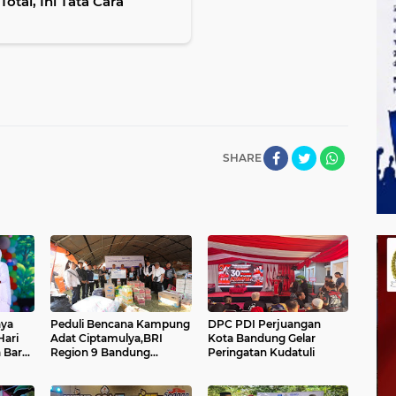
otal, Ini Tata Cara
SHARE
aya
Peduli Bencana Kampung
DPC PDI Perjuangan
ari
Adat Ciptamulya,BRI
Kota Bandung Gelar
 Barat
Region 9 Bandung
Peringatan Kudatuli
si
Salurkan Bantuan
an
Logistik dan Survival Kit
Bersama YBM BRILian