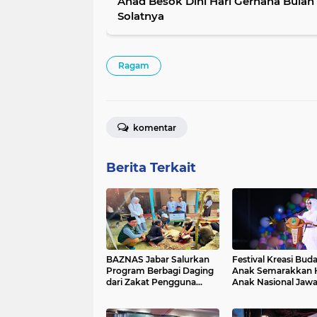
Ahad Besok Dini Hari Gerhana Bulan T
Solatnya
Ragam
komentar
Berita Terkait
BAZNAS Jabar Salurkan
Festival Kreasi Bud
Program Berbagi Daging
Anak Semarakkan H
dari Zakat Pengguna
Anak Nasional Jawa
BRImo untuk Masyarakat
2026, Ruang Ekspre
Desa Ciririp Purwakarta
Sekaligus Pelestari
Budaya Sunda