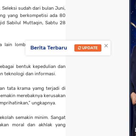
Seleksi sudah dari bulan Juni,
rang yang berkompetisi ada 80
id Sabilul Muttaqin, Sabtu 28
×
lain lomba kaligrafi, tahfiz,
Berita Terbaru
UPDATE
 sebagai bentuk kepedulian dan
 teknologi dan informasi.
n tata krama yamg terjadi di
 semakin merebaknya kerusakan
mprihatinkan,” ungkapnya.
sekolah semakin minim. Sangat
sakan moral dan akhlak yang