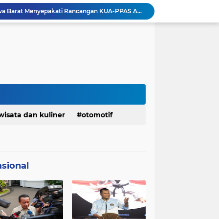
Pemkot Siapkan 100 Armada Pengangkut Sampah Bila TPPAS Legok Nangka Beroperasi
Serda Muhammad Raihan Fadhila Raih Emas pada 8th Asian Taekwondo Indonesia Open Championship 2026
Presiden Prabowo Instruksikan Percepatan Penanganan Pemadaman Listrik & Jaga Stabilitas Harga BBM
BAZNAS Jabar Salurkan Program Berbagi Daging dari Zakat Pengguna BRImo untuk Masyarakat Desa Ciririp Purwakarta
Lembaga Pengembangan Tilawatil Quran Apresiasi Keputusan Pemprov Jabar Selenggarakan Langsung MTQ Jabar
Wakil Panglima TNI Buka 8th Asian Taekwondo Indonesia Open Championship 2026
Kanwil HAM Jabar Kawal Proses Hukum, Kasus Pembunuhan Satpam Jatiluhur
Asrenum Panglima TNI Dorong Optimalisasi Program dan Anggaran Satker Melalui Evaluasi Kinerja
Menaker: ASN Kemnaker Harus Hadirkan Dampak Nyata bagi Masyarakat
wisata dan kuliner
otomotif
DPRD dan Gubernur Jawa Barat Menyepakati Rancangan KUA-PPAS APBD Tahun Anggaran 2027
sional