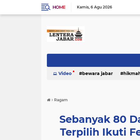
HOME
Kamis
6 Agu 2026
Video
bewara jabar
hikma
›
Ragam
Sebanyak 80 Da
Terpilih Ikuti F