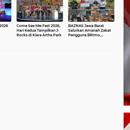
 2026
Come See Mie Fest 2026,
BAZNAS Jawa Barat
Hari Kedua Tampilkan J-
Salurkan Amanah Zakat
Rocks di Kiara Artha Park
Pengguna BRImo,
i Mie
Hadirkan Kebahagiaan
Mustahik melalui
Program Berbagi Daging