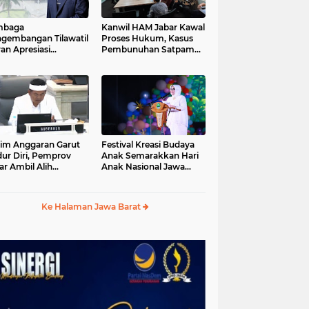
mbaga
Kanwil HAM Jabar Kawal
gembangan Tilawatil
Proses Hukum, Kasus
an Apresiasi
Pembunuhan Satpam
putusan Pemprov
Jatiluhur
ar Selenggarakan
gsung MTQ Jabar
im Anggaran Garut
Festival Kreasi Budaya
ur Diri, Pemprov
Anak Semarakkan Hari
ar Ambil Alih
Anak Nasional Jawa
aksanaan MTQ Jabar
Barat 2026, Ruang
26
Ekspresi Sekaligus
Pelestarian Budaya
Ke Halaman Jawa Barat
Sunda