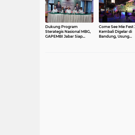
Dukung Program
Come See Mie Fest
Sterategis Nasional MBG,
Kembali Digelar di
GAPEMBI Jabar Siap
Bandung, Usung
Mengawal dan
Semangat Eksploras
Mensuksekan
Sedaap