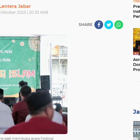
Lentera Jabar
Pre
Ins
 Oktober 2023 | 20:33 WIB
Pe
Pem
SHARE
Jag
BB
Asr
Dor
Pro
Sat
Kin
Ja
na saat membuka acara Festival