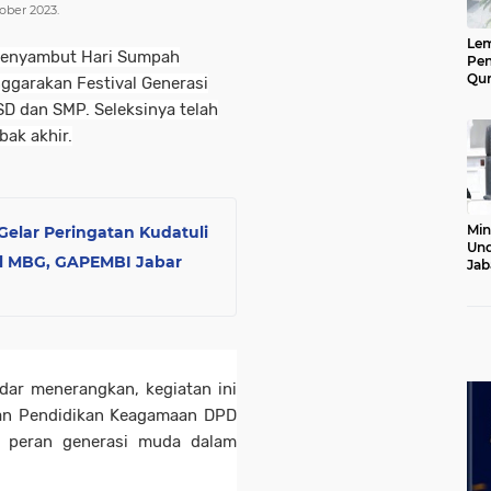
tober 2023.
Le
enyambut Hari Sumpah
Pen
Qur
garakan Festival Generasi
Ke
 SD dan SMP. Seleksinya telah
Jab
Lan
bak akhir.
Min
elar Peringatan Kudatuli
Und
al MBG, GAPEMBI Jabar
Jab
Pel
20
dar menerangkan, kegiatan ini
ian Pendidikan Keagamaan DPD
n peran generasi muda dalam