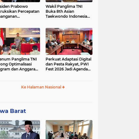
siden Prabowo
Wakil Panglima TNI
truksikan Percepatan
Buka 8th Asian
nanganan
Taekwondo Indonesia
adaman Listrik &
Open Championship
a Stabilitas Harga
2026
M
enum Panglima TNI
Perkuat Adaptasi Digital
ong Optimalisasi
dan Pesta Rakyat, PWI
gram dan Anggaran
Fest 2026 Jadi Agenda
ker Melalui Evaluasi
Tetap PWI Pusat
erja
Ke Halaman Nasional
wa Barat