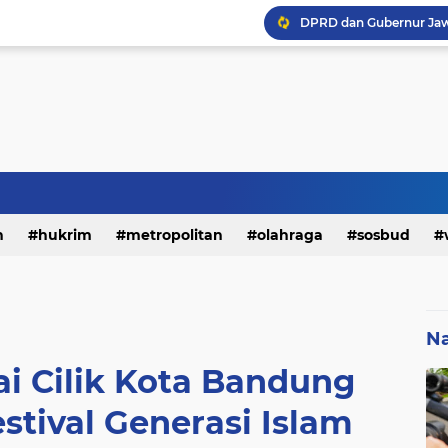
h
hukrim
metropolitan
olahraga
sosbud
Na
i Cilik Kota Bandung
estival Generasi Islam