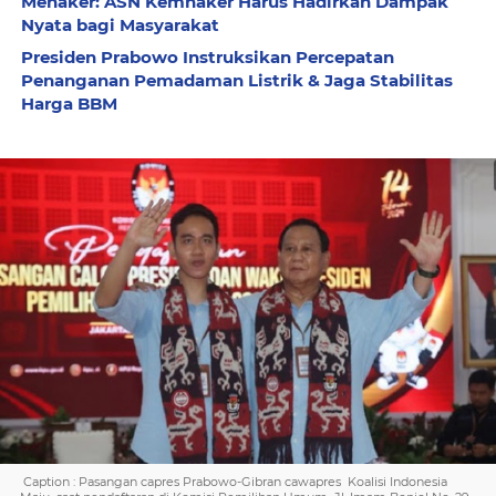
Menaker: ASN Kemnaker Harus Hadirkan Dampak
Nyata bagi Masyarakat
Presiden Prabowo Instruksikan Percepatan
Penanganan Pemadaman Listrik & Jaga Stabilitas
Harga BBM
Caption : Pasangan capres Prabowo-Gibran cawapres Koalisi Indonesia