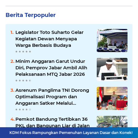
Berita Terpopuler
Legislator Toto Suharto Gelar
Kegiatan Dewan Menyapa
Warga Berbasis Budaya
Minim Anggaran Garut Undur
Diri, Pemprov Jabar Ambil Alih
Pelaksanaan MTQ Jabar 2026
Asrenum Panglima TNI Dorong
Optimalisasi Program dan
Anggaran Satker Melalui
Evaluasi Kinerja
Pemkot Bandung Tertibkan 36
PKL dan Bangunan Liar di Jalan
Rajiman
s Rampungkan Pemenuhan Layanan Dasar dan Konektivitas Wilayah pad