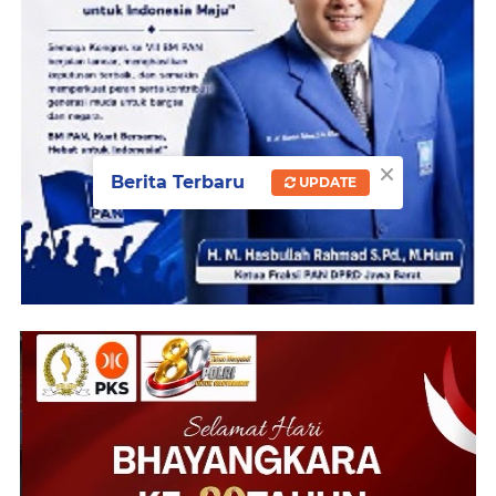
×
Berita Terbaru
UPDATE