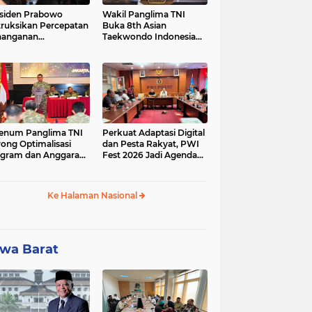
siden Prabowo
Wakil Panglima TNI
truksikan Percepatan
Buka 8th Asian
nanganan
Taekwondo Indonesia
adaman Listrik &
Open Championship
a Stabilitas Harga
2026
M
enum Panglima TNI
Perkuat Adaptasi Digital
ong Optimalisasi
dan Pesta Rakyat, PWI
gram dan Anggaran
Fest 2026 Jadi Agenda
ker Melalui Evaluasi
Tetap PWI Pusat
erja
Ke Halaman Nasional
wa Barat