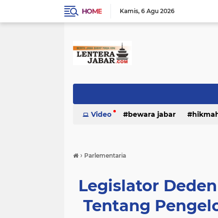
HOME
Kamis
6 Agu 2026
Video
bewara jabar
hikma
›
Parlementaria
Legislator Deden 
Tentang Pengel