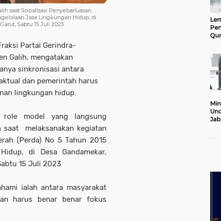
h saat Sosialisasi Penyebarluasan
ngelolaan Jasa Lingkungan Hidup, di
Le
rut, Sabtu 15 Juli 2023
Pen
Qur
Ke
raksi Partai Gerindra-
Jab
en Galih, mengatakan
Lan
anya sinkronisasi antara
aktual dan pemerintah harus
nan lingkungan hidup.
Min
Und
 role model yang langsung
Jab
Pel
ih saat melaksanakan kegiatan
20
aerah (Perda) No 5 Tahun 2015
 Hidup, di Desa Gandamekar,
abtu 15 Juli 2023
ahami ialah antara masyarakat
han harus benar benar fokus