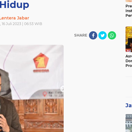
Hidup
Pre
Ins
Pe
Lentera Jabar
Pem
 16 Juli 2023 | 06:53 WIB
Jag
BB
SHARE
Asr
Dor
Pro
Sat
Kin
Ja