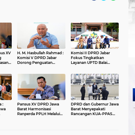
nsus XV
H. M. Hasbullah Rahmad :
Komisi II DPRD Jabar
g
Komisi V DPRD Jabar
Fokus Tingkatkan
asan
Dorong Penguatan
Layanan UPTD Balai
ungan
Sarana dan Pemetaan
Pengujian dan Sertifikasi
Kebutuhan Sekolah
Mutu Barang Agro
Rakyat di Kabupaten
Bandung
 :
Pansus XV DPRD Jawa
DPRD dan Gubernur Jawa
awa
Barat Harmonisasi
Barat Menyepakati
Ranperda PPLH Melalui
Rancangan KUA-PPAS
alui
Konsultasi ke
APBD Tahun Anggaran
Kementerian
2027