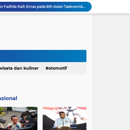
Serda Muhammad Raihan Fadhila Raih Emas pada 8th Asian Taekwondo Indonesia Open Championship 2026
Presiden Prabowo Instruksikan Percepatan Penanganan Pemadaman Listrik & Jaga Stabilitas Harga BBM
BAZNAS Jabar Salurkan Program Berbagi Daging dari Zakat Pengguna BRImo untuk Masyarakat Desa Ciririp Purwakarta
Lembaga Pengembangan Tilawatil Quran Apresiasi Keputusan Pemprov Jabar Selenggarakan Langsung MTQ Jabar
Wakil Panglima TNI Buka 8th Asian Taekwondo Indonesia Open Championship 2026
Kanwil HAM Jabar Kawal Proses Hukum, Kasus Pembunuhan Satpam Jatiluhur
Asrenum Panglima TNI Dorong Optimalisasi Program dan Anggaran Satker Melalui Evaluasi Kinerja
Menaker: ASN Kemnaker Harus Hadirkan Dampak Nyata bagi Masyarakat
DPRD dan Gubernur Jawa Barat Menyepakati Rancangan KUA-PPAS APBD Tahun Anggaran 2027
wisata dan kuliner
otomotif
Pemkot Siapkan 100 Armada Pengangkut Sampah Bila TPPAS Legok Nangka Beroperasi
sional