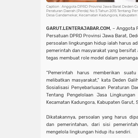
Caption : Anggota DPRD Provinsi Jawa Barat Deden Gali
Peraturan Daerah (Perda) No 5 Tahun 2015 Tentang Pe
Desa Gandamekar, Kecamatan Kadungora, Kabupaten Ga
GARUT.LENTERAJABAR.COM
, – Anggota F
Persatuan DPRD Provinsi Jawa Barat, Ded
persoalan lingkungan hidup ialah harus ad
pemerintah dan masyarakat yang bersifat 
tegas membuat role model dalam penanga
“Pemerintah harus memberikan suatu
melibatkan masyarakat,” kata Deden Gal
Sosialisasi Penyebarluasan Peraturan D
Tentang Pengelolaan Jasa Lingkungan
Kecamatan Kadungora, Kabupaten Garut, S
Dikatakannya, persoalan yang harus dip
dan pemerintahan, dari sisi pemerinta
mengelola lingkungan hidup itu sendiri.