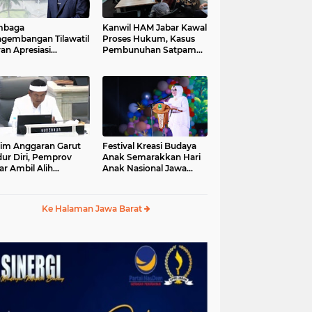
mbaga
Kanwil HAM Jabar Kawal
gembangan Tilawatil
Proses Hukum, Kasus
an Apresiasi
Pembunuhan Satpam
putusan Pemprov
Jatiluhur
ar Selenggarakan
gsung MTQ Jabar
im Anggaran Garut
Festival Kreasi Budaya
ur Diri, Pemprov
Anak Semarakkan Hari
ar Ambil Alih
Anak Nasional Jawa
aksanaan MTQ Jabar
Barat 2026, Ruang
26
Ekspresi Sekaligus
Pelestarian Budaya
Ke Halaman Jawa Barat
Sunda