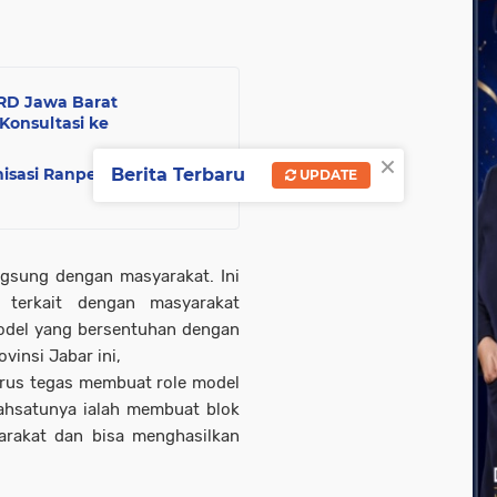
RD Jawa Barat
Konsultasi ke
×
isasi Ranperda PPLH
Berita Terbaru
UPDATE
gsung dengan masyarakat. Ini
, terkait dengan masyarakat
model yang bersentuhan dengan
vinsi Jabar ini,
rus tegas membuat role model
ahsatunya ialah membuat blok
rakat dan bisa menghasilkan