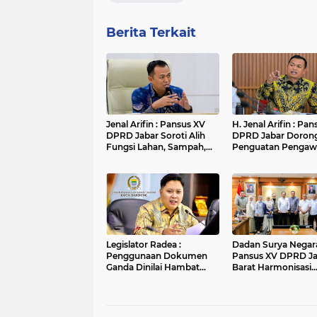
Berita Terkait
Jenal Arifin : Pansus XV
H. Jenal Arifin : Pa
DPRD Jabar Soroti Alih
DPRD Jabar Doron
Fungsi Lahan, Sampah,
Penguatan Pengaw
dan Sungai di Bogor
Pencemaran Lingk
di DAS Cilamaya
Legislator Radea :
Dadan Surya Negara
Penggunaan Dokumen
Pansus XV DPRD J
Ganda Dinilai Hambat
Barat Harmonisasi
Smart City dan
Ranperda PPLH Mel
Tingkatkan Timbulan
Konsultasi ke
Sampah di Kota Bandung
Kementerian