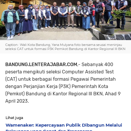
Caption : Wali Kota Bandung, Yana Mulyana foto bersama seusai meninjau
seleksi CAT untuk formasi P3K Pemkot Bandung di Kantor Regional III BKN
BANDUNG.LENTERAJABAR.COM
,- Sebanyak 400
peserta mengikuti seleksi Computer Assisted Test
(CAT) untuk berbagai formasi Pegawai Pemerintah
dengan Perjanjian Kerja (P3K) Pemerintah Kota
(Pemkot) Bandung di Kantor Regional III BKN, Ahad 9
April 2023.
Lihat juga
Wamenaker: Kepercayaan Publik Dibangun Melalui