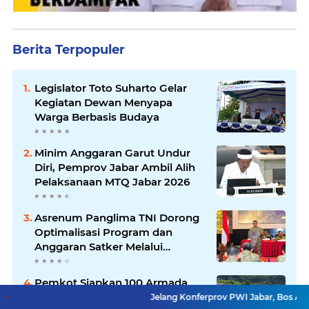
Berita Terpopuler
Legislator Toto Suharto Gelar
Kegiatan Dewan Menyapa
Warga Berbasis Budaya
Minim Anggaran Garut Undur
Diri, Pemprov Jabar Ambil Alih
Pelaksanaan MTQ Jabar 2026
Asrenum Panglima TNI Dorong
Optimalisasi Program dan
Anggaran Satker Melalui
Evaluasi Kinerja
Pemkot Siapkan 100 Armada
Pengangkut Sampah Bila TPPAS
Jelang Konferprov PWI Jabar, Bos Ayo Media Samb