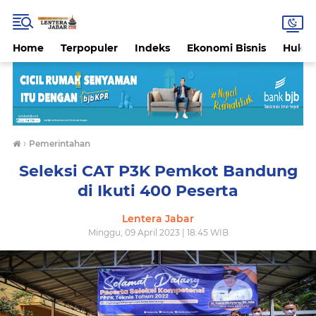
Home
Terpopuler
Indeks
Ekonomi Bisnis
Hukri
›
Pemerintahan
Seleksi CAT P3K Pemkot Bandung
di Ikuti 400 Peserta
Lentera Jabar
Minggu, 09 April 2023 | 18:45 WIB