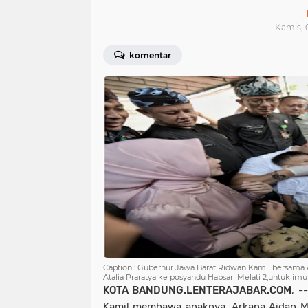
Kamis, 0
komentar
Caption : Gubernur Jawa Barat Ridwan Kamil bersama A
Atalia Praratya ke posyandu Hapsari Melati 2,untuk imun
KOTA
BANDUNG.LENTERAJABAR.COM
, -
Kamil membawa anaknya, Arkana Aidan Mi