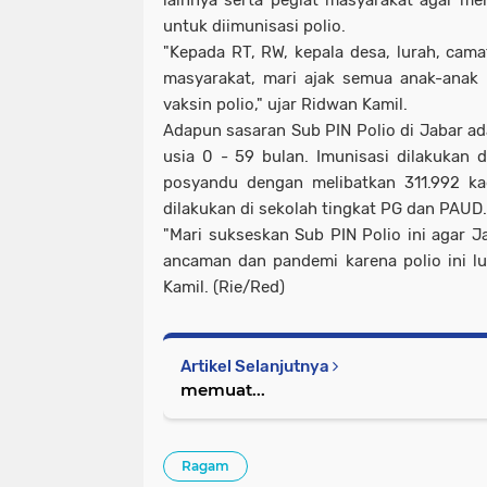
lainnya serta pegiat masyarakat agar men
untuk diimunisasi polio.
"Kepada RT, RW, kepala desa, lurah, camat
masyarakat, mari ajak semua anak-anak 
vaksin polio," ujar Ridwan Kamil.
Adapun sasaran Sub PIN Polio di Jabar ad
usia 0 - 59 bulan. Imunisasi dilakukan 
posyandu dengan melibatkan 311.992 ka
dilakukan di sekolah tingkat PG dan PAUD
"Mari sukseskan Sub PIN Polio ini agar J
ancaman dan pandemi karena polio ini lu
Kamil. (Rie/Red)
Artikel Selanjutnya
memuat...
Ragam