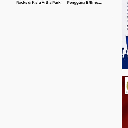
Rocks di Kiara Artha Park
Pengguna BRImo,
i Mie
Hadirkan Kebahagiaan
Mustahik melalui
Program Berbagi Daging