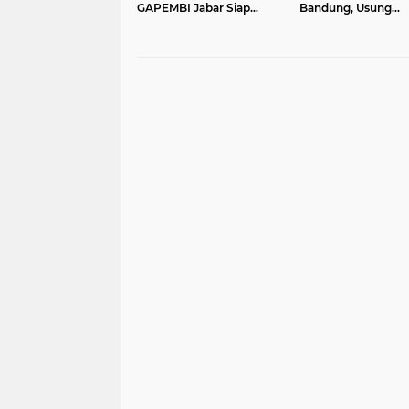
GAPEMBI Jabar Siap
Bandung, Usung
Mengawal dan
Semangat Eksploras
Mensuksekan
Sedaap