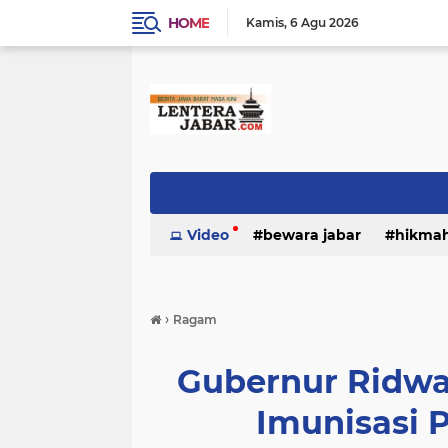
HOME
Kamis
6 Agu 2026
Video
bewara jabar
hikma
›
Ragam
Gubernur Ridwa
Imunisasi 