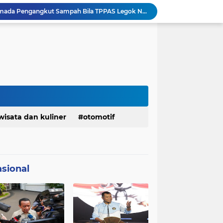
Pemkot Siapkan 100 Armada Pengangkut Sampah Bila TPPAS Legok Nangka Beroperasi
Serda Muhammad Raihan Fadhila Raih Emas pada 8th Asian Taekwondo Indonesia Open Championship 2026
Presiden Prabowo Instruksikan Percepatan Penanganan Pemadaman Listrik & Jaga Stabilitas Harga BBM
BAZNAS Jabar Salurkan Program Berbagi Daging dari Zakat Pengguna BRImo untuk Masyarakat Desa Ciririp Purwakarta
Lembaga Pengembangan Tilawatil Quran Apresiasi Keputusan Pemprov Jabar Selenggarakan Langsung MTQ Jabar
Wakil Panglima TNI Buka 8th Asian Taekwondo Indonesia Open Championship 2026
Kanwil HAM Jabar Kawal Proses Hukum, Kasus Pembunuhan Satpam Jatiluhur
Asrenum Panglima TNI Dorong Optimalisasi Program dan Anggaran Satker Melalui Evaluasi Kinerja
Menaker: ASN Kemnaker Harus Hadirkan Dampak Nyata bagi Masyarakat
wisata dan kuliner
otomotif
DPRD dan Gubernur Jawa Barat Menyepakati Rancangan KUA-PPAS APBD Tahun Anggaran 2027
sional