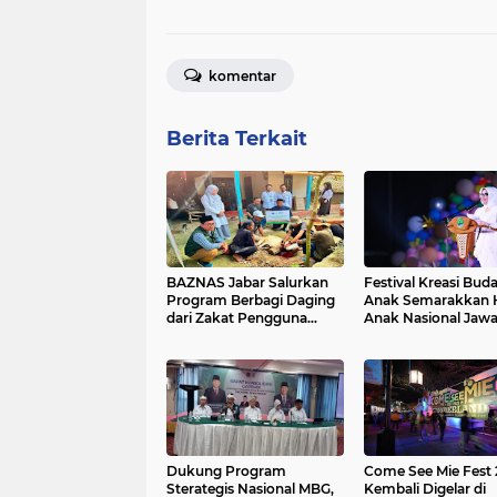
komentar
Berita Terkait
BAZNAS Jabar Salurkan
Festival Kreasi Bud
Program Berbagi Daging
Anak Semarakkan H
dari Zakat Pengguna
Anak Nasional Jawa
BRImo untuk Masyarakat
2026, Ruang Ekspre
Desa Ciririp Purwakarta
Sekaligus Pelestari
Budaya Sunda
Dukung Program
Come See Mie Fest
Sterategis Nasional MBG,
Kembali Digelar di