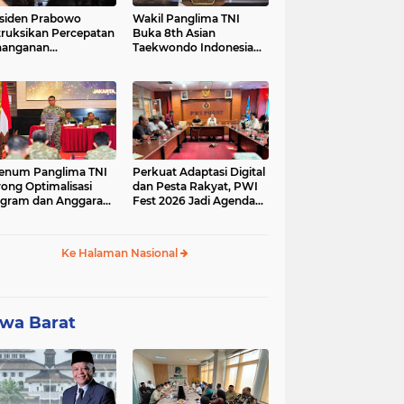
siden Prabowo
Wakil Panglima TNI
truksikan Percepatan
Buka 8th Asian
nanganan
Taekwondo Indonesia
adaman Listrik &
Open Championship
a Stabilitas Harga
2026
M
enum Panglima TNI
Perkuat Adaptasi Digital
ong Optimalisasi
dan Pesta Rakyat, PWI
gram dan Anggaran
Fest 2026 Jadi Agenda
ker Melalui Evaluasi
Tetap PWI Pusat
erja
Ke Halaman Nasional
wa Barat