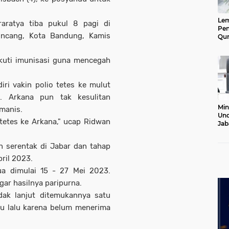
Le
raratya tiba pukul 8 pagi di
Pen
uncang, Kota Bandung, Kamis
Qur
Ke
Jab
kuti imunisasi guna mencegah
Lan
ri vakin polio tetes ke mulut
. Arkana pun tak kesulitan
Min
manis.
Und
tetes ke Arkana," ucap Ridwan
Jab
Pel
20
n serentak di Jabar dan tahap
ril 2023.
ua dimulai 15 - 27 Mei 2023.
agar hasilnya paripurna.
dak lanjut ditemukannya satu
tu lalu karena belum menerima