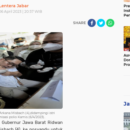
Lentera Jabar
Pre
Ins
6 April 2023 | 20:57 WIB
Pe
Pem
SHARE
Jag
BB
Asr
Dor
Pro
Sat
Kin
Ja
rkana Misbach (4),didampingi istri
isasi polio Kamis (6/4/2023)..
- Gubernur Jawa Barat Ridwan
sbach (4), ke posyandu untuk