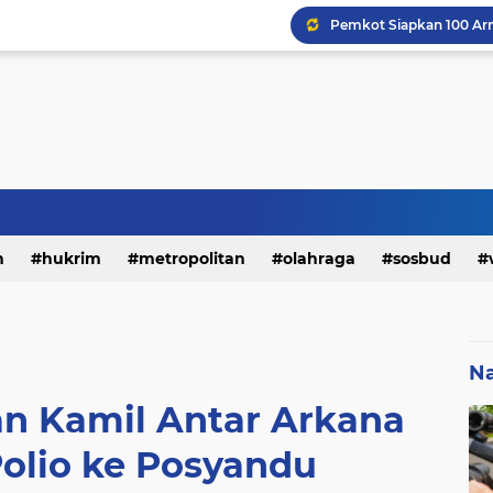
h
hukrim
metropolitan
olahraga
sosbud
Na
n Kamil Antar Arkana
Polio ke Posyandu