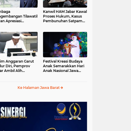
mbaga
Kanwil HAM Jabar Kawal
gembangan Tilawatil
Proses Hukum, Kasus
an Apresiasi
Pembunuhan Satpam
putusan Pemprov
Jatiluhur
ar Selenggarakan
gsung MTQ Jabar
im Anggaran Garut
Festival Kreasi Budaya
ur Diri, Pemprov
Anak Semarakkan Hari
ar Ambil Alih
Anak Nasional Jawa
aksanaan MTQ Jabar
Barat 2026, Ruang
26
Ekspresi Sekaligus
Pelestarian Budaya
Ke Halaman Jawa Barat
Sunda