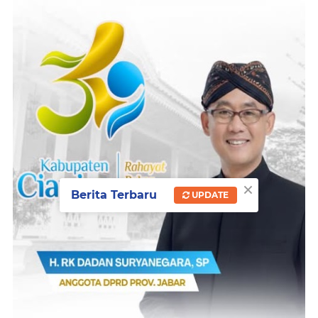
×
Berita Terbaru
UPDATE