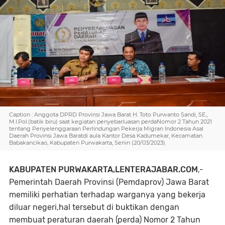
Caption : Anggota DPRD Provinsi Jawa Barat H. Toto Purwanto Sandi, SE.,
M.I.Pol.(batik biru) saat kegiatan penyebarluasan perdaNomor 2 Tahun 2021
tentang Penyelenggaraan Perlindungan Pekerja Migran Indonesia Asal
Daerah Provinsi Jawa Baratdi aula Kantor Desa Kadumekar, Kecamatan
Babakancikao, Kabupaten Purwakarta, Senin (20/03/2023).
KABUPATEN PURWAKARTA,LENTERAJABAR.COM
,-
Pemerintah Daerah Provinsi (Pemdaprov) Jawa Barat
memiliki perhatian terhadap warganya yang bekerja
diluar negeri,hal tersebut di buktikan dengan
membuat peraturan daerah (perda) Nomor 2 Tahun