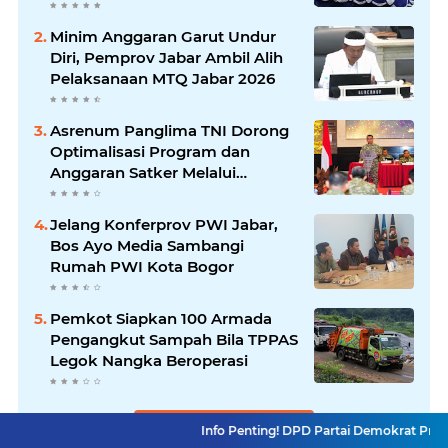
Minim Anggaran Garut Undur
Diri, Pemprov Jabar Ambil Alih
Pelaksanaan MTQ Jabar 2026
Asrenum Panglima TNI Dorong
Optimalisasi Program dan
Anggaran Satker Melalui
Evaluasi Kinerja
Jelang Konferprov PWI Jabar,
Bos Ayo Media Sambangi
Rumah PWI Kota Bogor
Pemkot Siapkan 100 Armada
Pengangkut Sampah Bila TPPAS
Legok Nangka Beroperasi
Lihat Selengkapnya
Info Penting! DPD Partai Demokrat Provinsi Jawa Bara