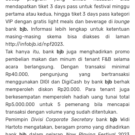
mendapatkan tiket 3 days pass untuk festival minggu
pertama atau kedua, hingga tiket 3 days pass kategori
VIP dengan gratis light meals dan beverage di
lounge
bank
bjb.
Informasi lebih lengkap untuk ketentuan
masing-masing skema bisa diakses di laman
http://infobjb.id/npf2023.
Tak hanya itu, bank
bjb
juga menghadirkan promo
pembelian makan dan minum di tenant F&B selama
acara berlangsung. Dengan transaksi minimal
Rp40.000, pengunjung yang bertransaksi
menggunakan DIGI dan DigiCash by bank
bjb
berhak
memperoleh diskon Rp20.000. Para tenant juga
berkesempatan memperoleh hadiah uang tunai total
Rp5.000.000 untuk 5 pemenang bila mencapai
transaksi dengan volume yang sudah ditentukan.
Pemimpin
Divisi
Corporate Secretary
bank
bjb
Widi
Hartoto mengatakan, beragam promo yang dihadirkan
bank
bjb
dalam gelaran
Now Playing Festival
2023