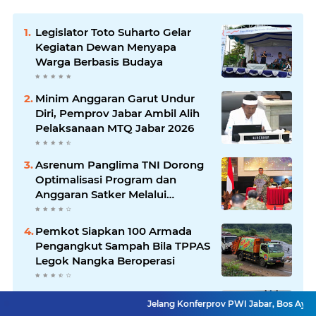
Legislator Toto Suharto Gelar
Kegiatan Dewan Menyapa
Warga Berbasis Budaya
Minim Anggaran Garut Undur
Diri, Pemprov Jabar Ambil Alih
Pelaksanaan MTQ Jabar 2026
Asrenum Panglima TNI Dorong
Optimalisasi Program dan
Anggaran Satker Melalui
Evaluasi Kinerja
Pemkot Siapkan 100 Armada
Pengangkut Sampah Bila TPPAS
Legok Nangka Beroperasi
Jelang Konferprov PWI Jabar,
Jelang Konferprov PWI Jabar, Bos Ayo Media Samba
Bos Ayo Media Sambangi