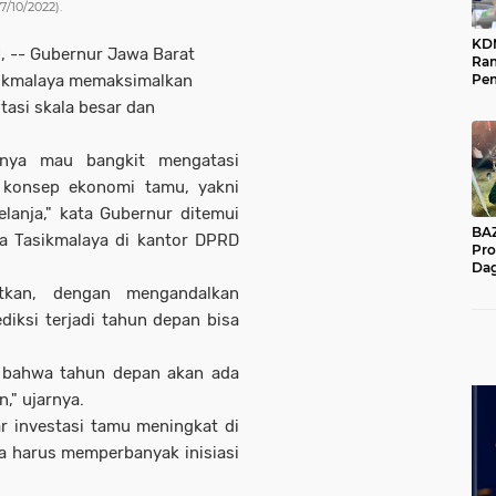
7/10/2022).
KD
M
, -- Gubernur Jawa Barat
Ra
ikmalaya memaksimalkan
Pe
Das
tasi skala besar dan
Wil
minya mau bangkit mengatasi
h konsep ekonomi tamu, yakni
anja," kata Gubernur ditemui
BAZNA
ta Tasikmalaya di kantor DPRD
Pro
Dag
Pe
tkan, dengan mengandalkan
Mas
iksi terjadi tahun depan bisa
Pur
, bahwa tahun depan akan ada
n," ujarnya.
r investasi tamu meningkat di
a harus memperbanyak inisiasi