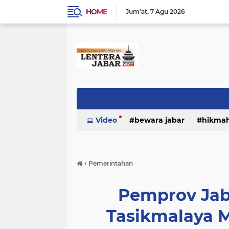
HOME
Jum'at
7 Agu 2026
Video
bewara jabar
hikma
›
Pemerintahan
Pemprov Jab
Tasikmalaya 