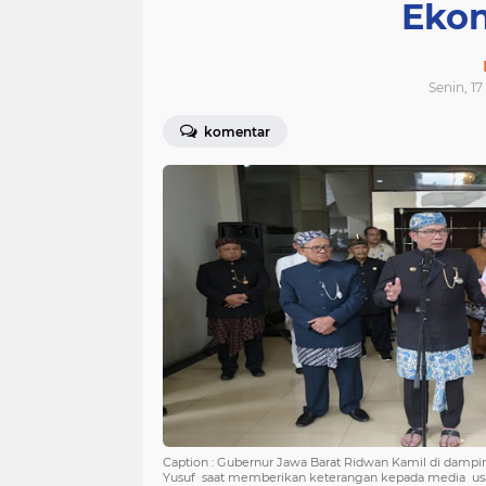
Eko
Senin, 1
komentar
Caption : Gubernur Jawa Barat Ridwan Kamil di damp
Yusuf saat memberikan keterangan kepada media usai 