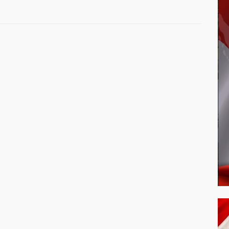
Sempadan Sungai
Sampah