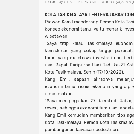
Tasikmalaya di kantor DPRD Kota Tasikmalaya, Senin (1
KOTA TASIKMALAYA.LENTERAJABAR.CO
Ridwan Kamil mendorong Pemda Kota Tas
konsep ekonomi tamu, yaitu menarik inves
wisatawan.
"Saya titip kalau Tasikmalaya ekono
kemiskinan yang cukup tinggi, pakaila
tamu yang membawa investasi dan berbel
usai Rapat Paripurna Hari Jadi ke-21 Ko
Kota Tasikmalaya, Senin (17/10/2022).
Kang Emil, sapaan akrabnya melanju
ekonomi tamu, resesi ekonomi yang dipred
diminimalkan.
"Saya mengingatkan 27 daerah di Jabar
resesi, sehingga ekonomi tamu jadi andala
Kang Emil kemudian memberikan tips aga
Kota Tasikmalaya. Pemda Kota Tasikmalay
pembangunan kawasan pedestrian.