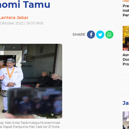
nomi Tamu
Pre
Ins
Pe
Lentera Jabar
Pem
7 Oktober 2022 | 19:03 WIB
Jag
BB
SHARE
Asr
Dor
Pro
Sat
Kin
Ja
ingi Wali Kota Tasikmalaya Muhammad
Rapat Paripurna Hari Jadi ke-21 Kota