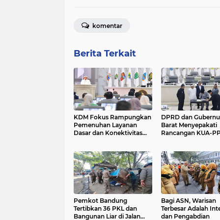
komentar
Berita Terkait
KDM Fokus Rampungkan
DPRD dan Gubernu
Pemenuhan Layanan
Barat Menyepakati
Dasar dan Konektivitas
Rancangan KUA-P
Wilayah pada 2027
APBD Tahun Angga
2027
Pemkot Bandung
Bagi ASN, Warisan
Tertibkan 36 PKL dan
Terbesar Adalah Int
Bangunan Liar di Jalan
dan Pengabdian