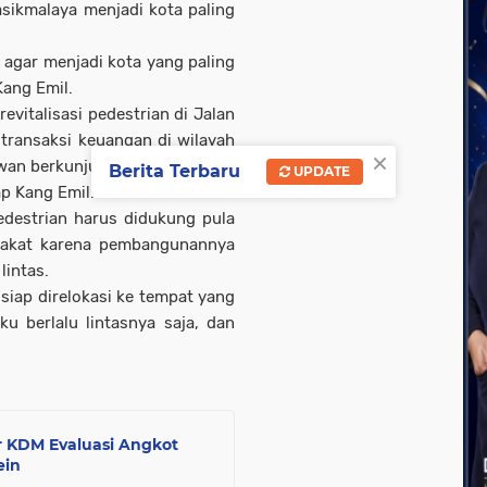
sikmalaya menjadi kota paling
 agar menjadi kota yang paling
Kang Emil.
vitalisasi pedestrian di Jalan
transaksi keuangan di wilayah
×
awan berkunjung.
Berita Terbaru
UPDATE
cap Kang Emil.
destrian harus didukung pula
yarakat karena pembangunannya
lintas.
 siap direlokasi ke tempat yang
aku berlalu lintasnya saja, dan
r KDM Evaluasi Angkot
ein