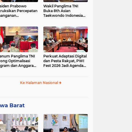
siden Prabowo
Wakil Panglima TNI
truksikan Percepatan
Buka 8th Asian
nanganan
Taekwondo Indonesia
adaman Listrik &
Open Championship
a Stabilitas Harga
2026
M
enum Panglima TNI
Perkuat Adaptasi Digital
ong Optimalisasi
dan Pesta Rakyat, PWI
gram dan Anggaran
Fest 2026 Jadi Agenda
ker Melalui Evaluasi
Tetap PWI Pusat
erja
Ke Halaman Nasional
wa Barat