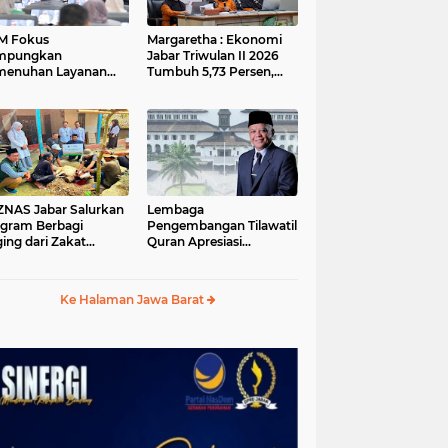
M Fokus
Margaretha : Ekonomi
mpungkan
Jabar Triwulan II 2026
menuhan Layanan
Tumbuh 5,73 Persen,
ar dan Konektivitas
Lebih Tinggi
ayah pada 2027
Dibandingkan Nasional
S Jabar Salurkan
Lembaga
gram Berbagi
Pengembangan Tilawatil
ing dari Zakat
Quran Apresiasi
ngguna BRImo untuk
Keputusan Pemprov
yarakat Desa Ciririp
Jabar Selenggarakan
wakarta
Langsung MTQ Jabar
Ke Halaman Jawa Barat