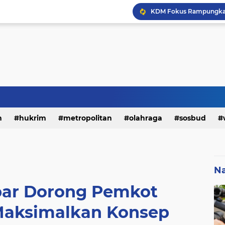
h
hukrim
metropolitan
olahraga
sosbud
Na
ar Dorong Pemkot
Maksimalkan Konsep