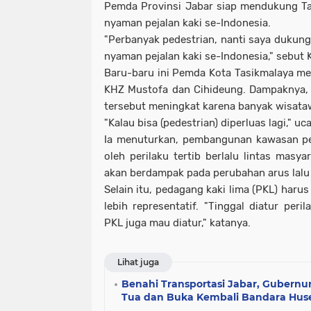
Pemda Provinsi Jabar siap mendukung Ta
nyaman pejalan kaki se-Indonesia.
"Perbanyak pedestrian, nanti saya dukung
nyaman pejalan kaki se-Indonesia," sebut 
Baru-baru ini Pemda Kota Tasikmalaya mere
KHZ Mustofa dan Cihideung. Dampaknya, 
tersebut meningkat karena banyak wisat
"Kalau bisa (pedestrian) diperluas lagi," u
Ia menuturkan, pembangunan kawasan pe
oleh perilaku tertib berlalu lintas mas
akan berdampak pada perubahan arus lalu 
Selain itu, pedagang kaki lima (PKL) harus
lebih representatif. "Tinggal diatur peril
PKL juga mau diatur," katanya.
Lihat juga
Benahi Transportasi Jabar, Gubernu
Tua dan Buka Kembali Bandara Hus