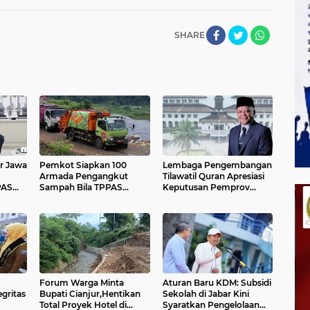
SHARE
r Jawa
Pemkot Siapkan 100
Lembaga Pengembangan
Armada Pengangkut
Tilawatil Quran Apresiasi
PAS
Sampah Bila TPPAS
Keputusan Pemprov
ran
Legok Nangka Beroperasi
Jabar Selenggarakan
Langsung MTQ Jabar
Forum Warga Minta
Aturan Baru KDM: Subsidi
egritas
Bupati Cianjur,Hentikan
Sekolah di Jabar Kini
Total Proyek Hotel di
Syaratkan Pengelolaan