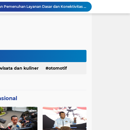
Menaker: ASN Kemnaker Harus Hadirkan Dampak Nyata bagi Masyarakat
DPRD dan Gubernur Jawa Barat Menyepakati Rancangan KUA-PPAS APBD Tahun Anggaran 2027
Margaretha : Ekonomi Jabar Triwulan II 2026 Tumbuh 5,73 Persen, Lebih Tinggi Dibandingkan Nasional
Pemkot Siapkan 100 Armada Pengangkut Sampah Bila TPPAS Legok Nangka Beroperasi
Serda Muhammad Raihan Fadhila Raih Emas pada 8th Asian Taekwondo Indonesia Open Championship 2026
Presiden Prabowo Instruksikan Percepatan Penanganan Pemadaman Listrik & Jaga Stabilitas Harga BBM
BAZNAS Jabar Salurkan Program Berbagi Daging dari Zakat Pengguna BRImo untuk Masyarakat Desa Ciririp Purwakarta
Bangkitkan Merek Legendaris Semen Kujang, SIG Bidik Penguatan Dominasi Pasar Jawa Barat
Ketua Golkar Jabar: Perjalanan Hidup Bahlil Layak Diteladani Seluruh Kader Partai
wisata dan kuliner
otomotif
KDM Fokus Rampungkan Pemenuhan Layanan Dasar dan Konektivitas Wilayah pada 2027
sional