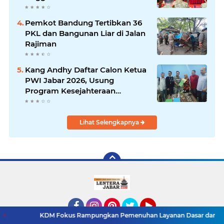
Evaluasi Kinerja
Pemkot Bandung Tertibkan 36
PKL dan Bangunan Liar di Jalan
Rajiman
Kang Andhy Daftar Calon Ketua
PWI Jabar 2026, Usung
Program Kesejahteraan
Wartawan hingga Peluang Kerja
Internasional
Lihat Selengkapnya
DM Fokus Rampungkan Pemenuhan Layanan Dasar dan Konektivitas Wila
Facebook
Instagram
Pinterest
Twitter
YouTube