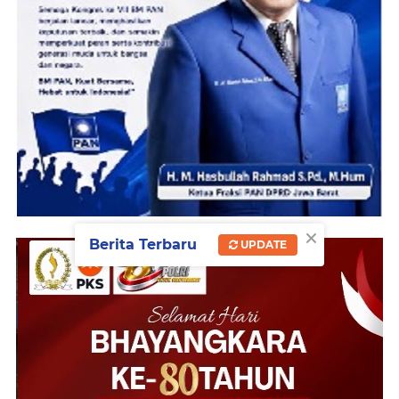
×
Berita Terbaru
UPDATE