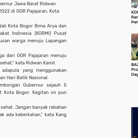
ubernur Jawa Barat Ridwan
2022 di GOR Pajajaran, Kota
KD
Ra
Pe
Wali Kota Bogor Bima Arya dan
Das
Wil
akat Indinesia (KORMI) Pusat
tusan warga menuju Lapangan
rga dari GOR Pajajaran menuju
ehat," kata Ridwan Kamil.
BAZNA
Pro
2 adapula yang menggunakan
Dag
an Hari Batik Nasional.
Pe
Mas
ombongan Gubernur sejauh 5
Pur
t Kota Bogor. Kegitan ini pun
ar sehat. Jangan banyak rebahan
ak ada keberkahan," kata Kang