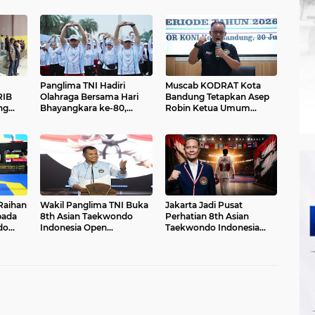
Panglima TNI Hadiri
Muscab KODRAT Kota
Olahraga Bersama Hari
Bandung Tetapkan Asep
ng
Bhayangkara ke-80,
Robin Ketua Umum
Perkuat Soliditas TNI-
Periode 2026–2030
Polri
aihan
Wakil Panglima TNI Buka
Jakarta Jadi Pusat
pada
8th Asian Taekwondo
Perhatian 8th Asian
do
Indonesia Open
Taekwondo Indonesia
Championship 2026
Open 2026 Siap Di Gelar
6