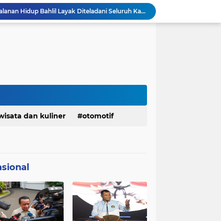
KDM Fokus Rampungkan Pemenuhan Layanan Dasar dan Konektivitas Wilayah pada 2027
Menaker: ASN Kemnaker Harus Hadirkan Dampak Nyata bagi Masyarakat
DPRD dan Gubernur Jawa Barat Menyepakati Rancangan KUA-PPAS APBD Tahun Anggaran 2027
Margaretha : Ekonomi Jabar Triwulan II 2026 Tumbuh 5,73 Persen, Lebih Tinggi Dibandingkan Nasional
Pemkot Siapkan 100 Armada Pengangkut Sampah Bila TPPAS Legok Nangka Beroperasi
Serda Muhammad Raihan Fadhila Raih Emas pada 8th Asian Taekwondo Indonesia Open Championship 2026
Presiden Prabowo Instruksikan Percepatan Penanganan Pemadaman Listrik & Jaga Stabilitas Harga BBM
BAZNAS Jabar Salurkan Program Berbagi Daging dari Zakat Pengguna BRImo untuk Masyarakat Desa Ciririp Purwakarta
Bangkitkan Merek Legendaris Semen Kujang, SIG Bidik Penguatan Dominasi Pasar Jawa Barat
wisata dan kuliner
otomotif
Ketua Golkar Jabar: Perjalanan Hidup Bahlil Layak Diteladani Seluruh Kader Partai
sional