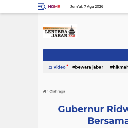
HOME
Jum'at
7 Agu 2026
Video
bewara jabar
hikma
›
Olahraga
Gubernur Ridw
Bersama