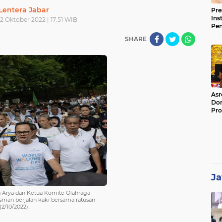
Lentera Jabar
Pre
Ins
2 Oktober 2022 | 17:51 WIB
Pe
Pem
SHARE
Jag
BB
Asr
Dor
Pro
Sat
Kin
Ja
a Arya dan Ketua Komite Olahraga
sman berjalan kaki bersama ratusan
2/10/2022).