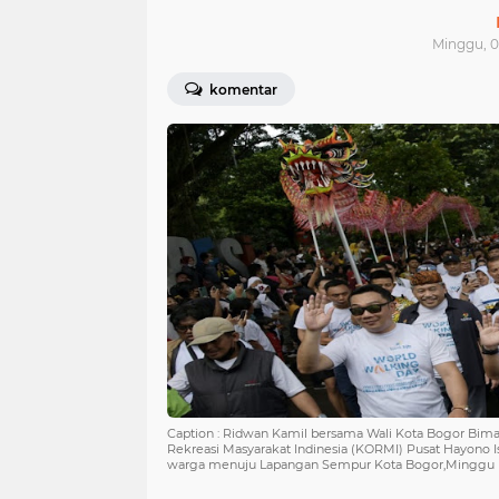
Minggu, 0
komentar
Caption : Ridwan Kamil bersama Wali Kota Bogor Bim
Rekreasi Masyarakat Indinesia (KORMI) Pusat Hayono I
warga menuju Lapangan Sempur Kota Bogor,Minggu (