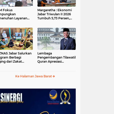
M Fokus
Margaretha : Ekonomi
mpungkan
Jabar Triwulan II 2026
menuhan Layanan
Tumbuh 5,73 Persen,
ar dan Konektivitas
Lebih Tinggi
ayah pada 2027
Dibandingkan Nasional
S Jabar Salurkan
Lembaga
gram Berbagi
Pengembangan Tilawatil
ing dari Zakat
Quran Apresiasi
ngguna BRImo untuk
Keputusan Pemprov
yarakat Desa Ciririp
Jabar Selenggarakan
wakarta
Langsung MTQ Jabar
Ke Halaman Jawa Barat