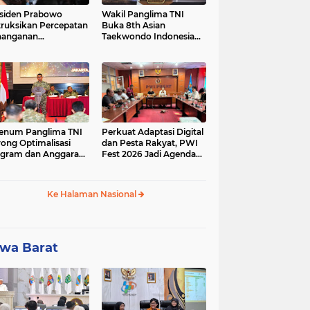
siden Prabowo
Wakil Panglima TNI
truksikan Percepatan
Buka 8th Asian
nanganan
Taekwondo Indonesia
adaman Listrik &
Open Championship
a Stabilitas Harga
2026
M
enum Panglima TNI
Perkuat Adaptasi Digital
ong Optimalisasi
dan Pesta Rakyat, PWI
gram dan Anggaran
Fest 2026 Jadi Agenda
ker Melalui Evaluasi
Tetap PWI Pusat
erja
Ke Halaman Nasional
wa Barat