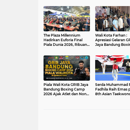
The Plaza Millennium
Wali Kota Farhan :
Hadirkan Euforia Final
Apresiasi Gelaran GRIB
Piala Dunia 2026, Ribuan
Jaya Bandung Boxi
Pengunjung Ramaikan
Camp 2026
Nobar Argentina vs
Spanyol
Piala Wali Kota GRIB Jaya
Serda Muhammad R
Bandung Boxing Camp
Fadhila Raih Emas 
2026 Ajak Atlet dan Non-
8th Asian Taekwon
Atlet Tampil di GOR
Indonesia Open
Pajajaran
Championship 202