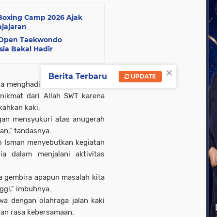
 Boxing Camp 2026 Ajak
ajajaran
a Open Taekwondo
sia Bakal Hadir
×
Berita Terbaru
UPDATE
isa menghadirkan kegiatan yang
 nikmat dari Allah SWT karena
kahkan kaki.
ngan mensyukuri atas anugerah
kan," tandasnya.
o Isman menyebutkan kegiatan
a dalam menjalani aktivitas
ta gembira apapun masalah kita
nggi," imbuhnya.
a dengan olahraga jalan kaki
 dan rasa kebersamaan.