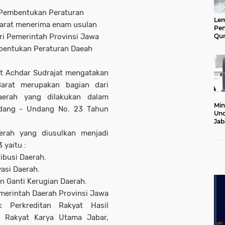
 Pembentukan Peraturan
Le
arat menerima enam usulan
Pen
ri Pemerintah Provinsi Jawa
Qur
Ke
bentukan Peraturan Daeah
Jab
Lan
t Achdar Sudrajat mengatakan
arat merupakan bagian dari
aerah yang dilakukan dalam
Min
dang - Undang No. 23 Tahun
Und
Jab
Pel
rah yang diusulkan menjadi
20
yaitu :
ibusi Daerah.
asi Daerah.
n Ganti Kerugian Daerah.
merintah Daerah Provinsi Jawa
 Perkreditan Rakyat Hasil
 Rakyat Karya Utama Jabar,