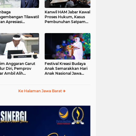
mbaga
Kanwil HAM Jabar Kawal
gembangan Tilawatil
Proses Hukum, Kasus
an Apresiasi
Pembunuhan Satpam
putusan Pemprov
Jatiluhur
ar Selenggarakan
gsung MTQ Jabar
im Anggaran Garut
Festival Kreasi Budaya
ur Diri, Pemprov
Anak Semarakkan Hari
ar Ambil Alih
Anak Nasional Jawa
aksanaan MTQ Jabar
Barat 2026, Ruang
26
Ekspresi Sekaligus
Pelestarian Budaya
Ke Halaman Jawa Barat
Sunda