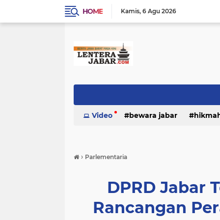
HOME
Kamis
6 Agu 2026
Video
bewara jabar
hikma
›
Parlementaria
DPRD Jabar T
Rancangan Per