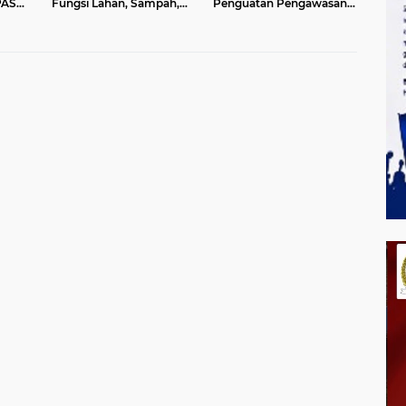
PAS
Fungsi Lahan, Sampah,
Penguatan Pengawasan
ran
dan Sungai di Bogor
Pencemaran Lingkungan
di DAS Cilamaya