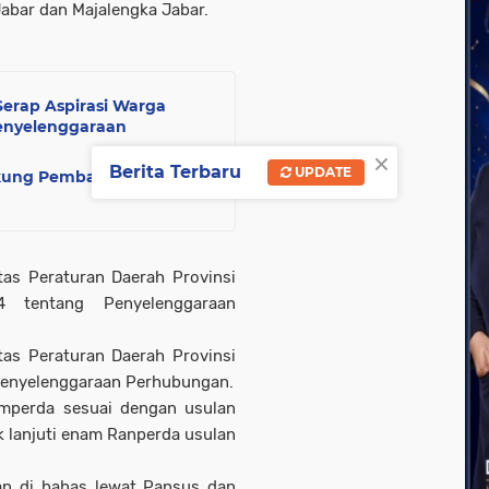
Jabar dan Majalengka Jabar.
Serap Aspirasi Warga
enyelenggaraan
×
Berita Terbaru
UPDATE
ukung Pembatasan Gawai
as Peraturan Daerah Provinsi
tentang Penyelenggaraan
as Peraturan Daerah Provinsi
Penyelenggaraan Perhubungan.
pemperda sesuai dengan usulan
 lanjuti enam Ranperda usulan
kan di bahas lewat Pansus dan