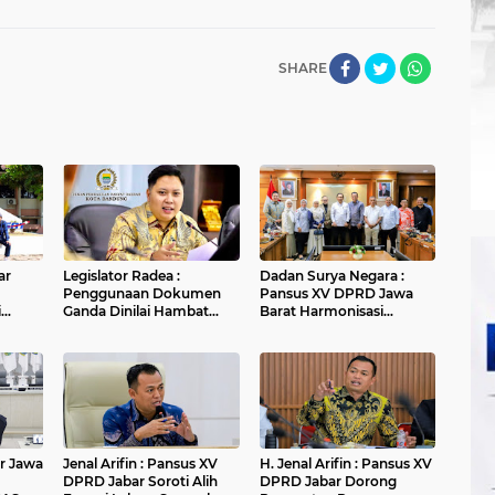
SHARE
ar
Legislator Radea :
Dadan Surya Negara :
Penggunaan Dokumen
Pansus XV DPRD Jawa
i
Ganda Dinilai Hambat
Barat Harmonisasi
fikasi
Smart City dan
Ranperda PPLH Melalui
Tingkatkan Timbulan
Konsultasi ke
Sampah di Kota Bandung
Kementerian
r Jawa
Jenal Arifin : Pansus XV
H. Jenal Arifin : Pansus XV
DPRD Jabar Soroti Alih
DPRD Jabar Dorong