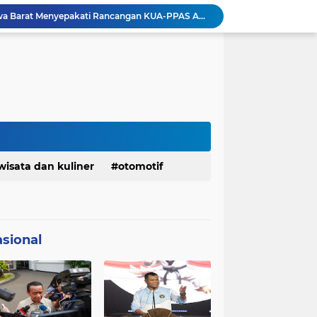
Pemkot Siapkan 100 Armada Pengangkut Sampah Bila TPPAS Legok Nangka Beroperasi
Serda Muhammad Raihan Fadhila Raih Emas pada 8th Asian Taekwondo Indonesia Open Championship 2026
Presiden Prabowo Instruksikan Percepatan Penanganan Pemadaman Listrik & Jaga Stabilitas Harga BBM
BAZNAS Jabar Salurkan Program Berbagi Daging dari Zakat Pengguna BRImo untuk Masyarakat Desa Ciririp Purwakarta
Lembaga Pengembangan Tilawatil Quran Apresiasi Keputusan Pemprov Jabar Selenggarakan Langsung MTQ Jabar
Wakil Panglima TNI Buka 8th Asian Taekwondo Indonesia Open Championship 2026
Kanwil HAM Jabar Kawal Proses Hukum, Kasus Pembunuhan Satpam Jatiluhur
Asrenum Panglima TNI Dorong Optimalisasi Program dan Anggaran Satker Melalui Evaluasi Kinerja
Menaker: ASN Kemnaker Harus Hadirkan Dampak Nyata bagi Masyarakat
wisata dan kuliner
otomotif
DPRD dan Gubernur Jawa Barat Menyepakati Rancangan KUA-PPAS APBD Tahun Anggaran 2027
sional