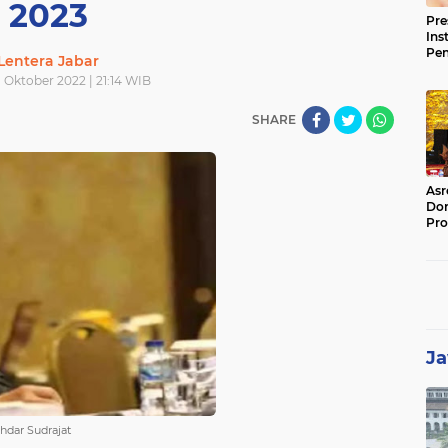
2023
Pre
Ins
Pe
Lentera Jabar
Pem
 Oktober 2022 | 21:14 WIB
Jag
BB
SHARE
Asr
Dor
Pro
Sat
Kin
Ja
hdar Sudrajat