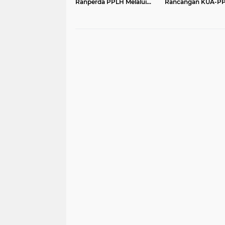
Ranperda PPLH Melalui
Rancangan KUA-P
Konsultasi ke
APBD Tahun Angga
Kementerian
2027