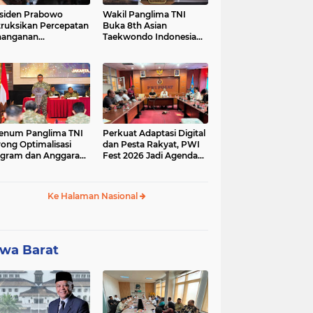
siden Prabowo
Wakil Panglima TNI
truksikan Percepatan
Buka 8th Asian
nanganan
Taekwondo Indonesia
adaman Listrik &
Open Championship
a Stabilitas Harga
2026
M
enum Panglima TNI
Perkuat Adaptasi Digital
ong Optimalisasi
dan Pesta Rakyat, PWI
gram dan Anggaran
Fest 2026 Jadi Agenda
ker Melalui Evaluasi
Tetap PWI Pusat
erja
Ke Halaman Nasional
wa Barat