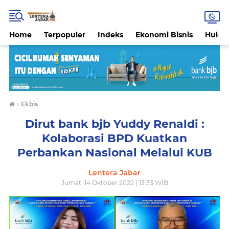
Home
Terpopuler
Indeks
Ekonomi Bisnis
Hukri
›
Ekbis
Dirut bank bjb Yuddy Renaldi :
Kolaborasi BPD Kuatkan
Perbankan Nasional Melalui KUB
Lentera Jabar
Jumat, 14 Oktober 2022 | 13:33 WIB