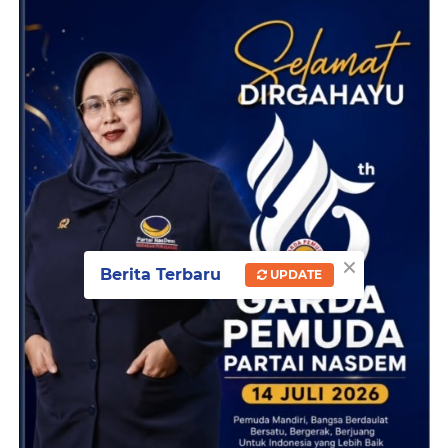
×
Berita Terbaru
UPDATE