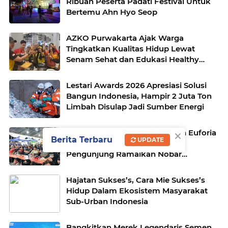
Ribuan Peserta Padati Festival Untuk
Bertemu Ahn Hyo Seop
AZKO Purwakarta Ajak Warga
Tingkatkan Kualitas Hidup Lewat
Senam Sehat dan Edukasi Healthy
Juice
Lestari Awards 2026 Apresiasi Solusi
Bangun Indonesia, Hampir 2 Juta Ton
Limbah Disulap Jadi Sumber Energi
×
The Plaza Millennium Hadirkan Euforia
Berita Terbaru
UPDATE
Final Piala Dunia 2026, Ribuan
Pengunjung Ramaikan Nobar
Argentina vs Spanyol
Hajatan Sukses’s, Cara Mie Sukses’s
Hidup Dalam Ekosistem Masyarakat
Sub-Urban Indonesia
Bangkitkan Merek Legendaris Semen