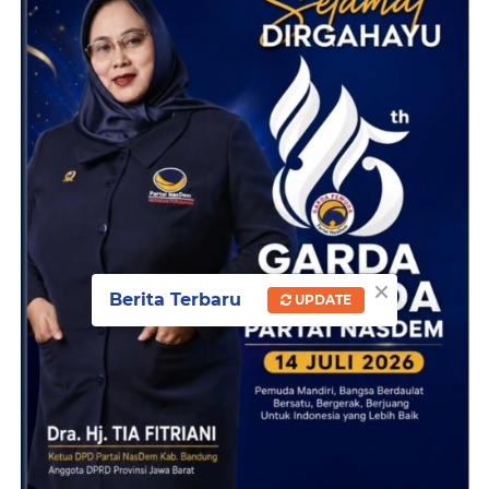
×
Berita Terbaru
UPDATE