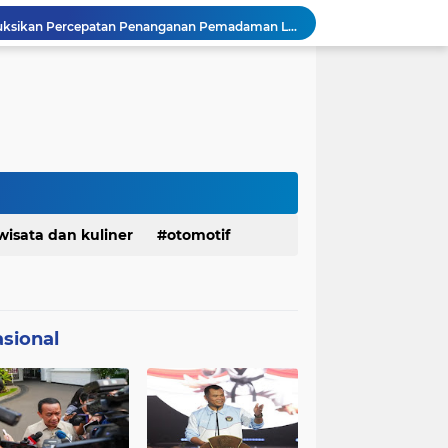
Presiden Prabowo Instruksikan Percepatan Penanganan Pemadaman Listrik & Jaga Stabilitas Harga BBM
BAZNAS Jabar Salurkan Program Berbagi Daging dari Zakat Pengguna BRImo untuk Masyarakat Desa Ciririp Purwakarta
Lembaga Pengembangan Tilawatil Quran Apresiasi Keputusan Pemprov Jabar Selenggarakan Langsung MTQ Jabar
Wakil Panglima TNI Buka 8th Asian Taekwondo Indonesia Open Championship 2026
Kanwil HAM Jabar Kawal Proses Hukum, Kasus Pembunuhan Satpam Jatiluhur
KDM Fokus Rampungkan Pemenuhan Layanan Dasar dan Konektivitas Wilayah pada 2027
Menaker: ASN Kemnaker Harus Hadirkan Dampak Nyata bagi Masyarakat
DPRD dan Gubernur Jawa Barat Menyepakati Rancangan KUA-PPAS APBD Tahun Anggaran 2027
Pemkot Siapkan 100 Armada Pengangkut Sampah Bila TPPAS Legok Nangka Beroperasi
wisata dan kuliner
otomotif
Serda Muhammad Raihan Fadhila Raih Emas pada 8th Asian Taekwondo Indonesia Open Championship 2026
sional