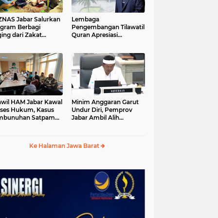
S Jabar Salurkan
Lembaga
gram Berbagi
Pengembangan Tilawatil
ing dari Zakat
Quran Apresiasi
ngguna BRImo untuk
Keputusan Pemprov
yarakat Desa Ciririp
Jabar Selenggarakan
wakarta
Langsung MTQ Jabar
wil HAM Jabar Kawal
Minim Anggaran Garut
ses Hukum, Kasus
Undur Diri, Pemprov
mbunuhan Satpam
Jabar Ambil Alih
iluhur
Pelaksanaan MTQ Jabar
2026
Ke Halaman Jawa Barat