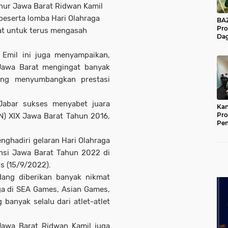
rnur Jawa Barat Ridwan Kamil
eserta lomba Hari Olahraga
BAZNA
Pro
at untuk terus mengasah
Dag
Pe
Mas
g Emil ini juga menyampaikan,
Pur
 Jawa Barat mengingat banyak
yang menyumbangkan prestasi
 Jabar sukses menyabet juara
Kan
Pro
) XIX Jawa Barat Tahun 2016,
Pe
Jat
ghadiri gelaran Hari Olahraga
nsi Jawa Barat Tahun 2022 di
s (15/9/2022).
dang diberikan banyak nikmat
aga di SEA Games, Asian Games,
banyak selalu dari atlet-atlet
awa Barat Ridwan Kamil juga