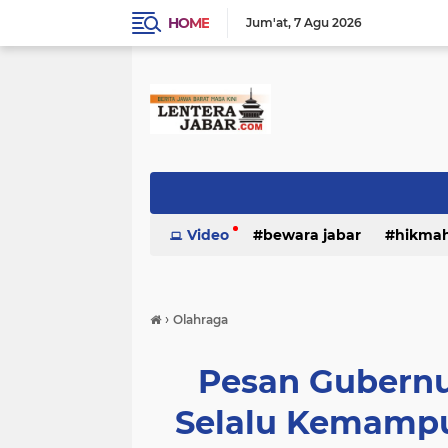
HOME
Jum'at
7 Agu 2026
Video
bewara jabar
hikma
›
Olahraga
Pesan Gubernu
Selalu Kemampu