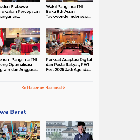
siden Prabowo
Wakil Panglima TNI
truksikan Percepatan
Buka 8th Asian
nanganan
Taekwondo Indonesia
adaman Listrik &
Open Championship
a Stabilitas Harga
2026
M
enum Panglima TNI
Perkuat Adaptasi Digital
ong Optimalisasi
dan Pesta Rakyat, PWI
gram dan Anggaran
Fest 2026 Jadi Agenda
ker Melalui Evaluasi
Tetap PWI Pusat
erja
Ke Halaman Nasional
wa Barat