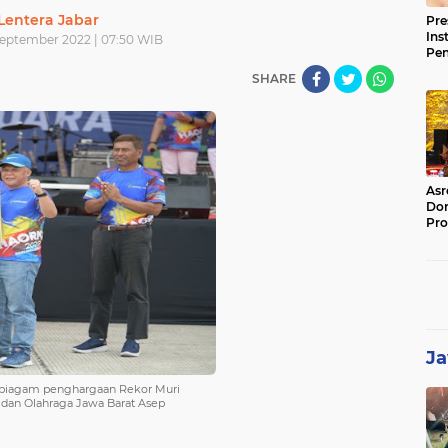
Lentera Jabar
Pre
Ins
September 2022 | 07:50 WIB
Pe
Pem
SHARE
Jag
BB
Asr
Dor
Pro
Sat
Kin
Ja
a piagam penghargaan Rekor Muri
dan Olahraga Jawa Barat Asep