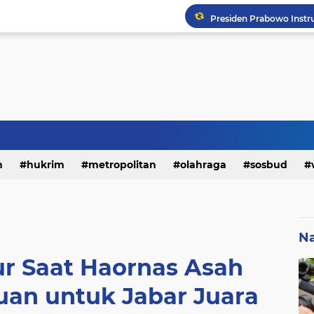
h
hukrim
metropolitan
olahraga
sosbud
Na
r Saat Haornas Asah
an untuk Jabar Juara