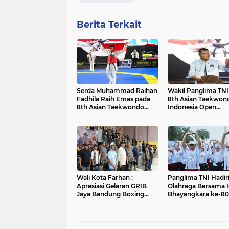
Berita Terkait
Serda Muhammad Raihan
Wakil Panglima TN
Fadhila Raih Emas pada
8th Asian Taekwon
8th Asian Taekwondo
Indonesia Open
Indonesia Open
Championship 202
Championship 2026
Wali Kota Farhan :
Panglima TNI Hadir
Apresiasi Gelaran GRIB
Olahraga Bersama H
Jaya Bandung Boxing
Bhayangkara ke-80
Camp 2026
Perkuat Soliditas TN
Polri