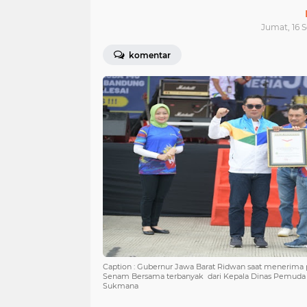
Jumat, 16 
komentar
Caption : Gubernur Jawa Barat Ridwan saat menerim
Senam Bersama terbanyak dari Kepala Dinas Pemuda 
Sukmana