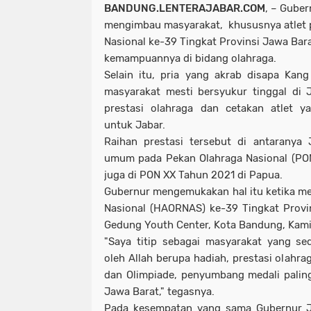
BANDUNG.LENTERAJABAR.COM
, – Gube
mengimbau masyarakat, khususnya atlet p
Nasional ke-39 Tingkat Provinsi Jawa Bar
kemampuannya di bidang olahraga.
Selain itu, pria yang akrab disapa Kan
masyarakat mesti bersyukur tinggal di
prestasi olahraga dan cetakan atlet 
untuk Jabar.
Raihan prestasi tersebut di antaranya
umum pada Pekan Olahraga Nasional (PON
juga di PON XX Tahun 2021 di Papua.
Gubernur mengemukakan hal itu ketika men
Nasional (HAORNAS) ke-39 Tingkat Provi
Gedung Youth Center, Kota Bandung, Kami
"Saya titip sebagai masyarakat yang se
oleh Allah berupa hadiah, prestasi olahr
dan Olimpiade, penyumbang medali paling 
Jawa Barat," tegasnya.
Pada kesempatan yang sama Gubernur J