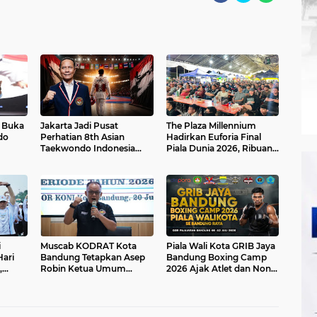
I Buka
Jakarta Jadi Pusat
The Plaza Millennium
do
Perhatian 8th Asian
Hadirkan Euforia Final
Taekwondo Indonesia
Piala Dunia 2026, Ribuan
6
Open 2026 Siap Di Gelar
Pengunjung Ramaikan
Nobar Argentina vs
Spanyol
i
Muscab KODRAT Kota
Piala Wali Kota GRIB Jaya
ari
Bandung Tetapkan Asep
Bandung Boxing Camp
,
Robin Ketua Umum
2026 Ajak Atlet dan Non-
I-
Periode 2026–2030
Atlet Tampil di GOR
Pajajaran