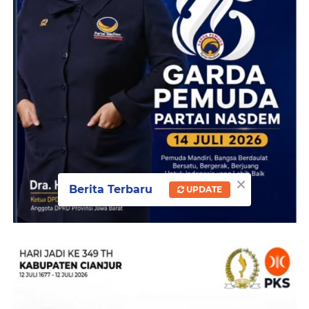
×
Berita Terbaru
UPDATE