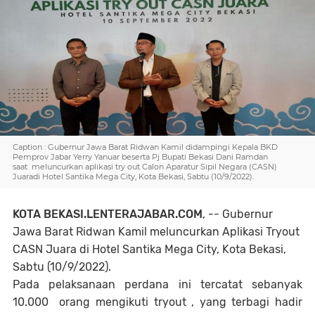
Caption : Gubernur Jawa Barat Ridwan Kamil didampingi Kepala BKD
Pemprov Jabar Yerry Yanuar beserta Pj Bupati Bekasi Dani Ramdan
saat meluncurkan aplikasi try out Calon Aparatur Sipil Negara (CASN)
Juaradi Hotel Santika Mega City, Kota Bekasi, Sabtu (10/9/2022).
KOTA BEKASI.LENTERAJABAR.COM
, -- Gubernur
Jawa Barat Ridwan Kamil meluncurkan Aplikasi Tryout
CASN Juara di Hotel Santika Mega City, Kota Bekasi,
Sabtu (10/9/2022).
Pada pelaksanaan perdana ini tercatat sebanyak
10.000 orang mengikuti tryout , yang terbagi hadir