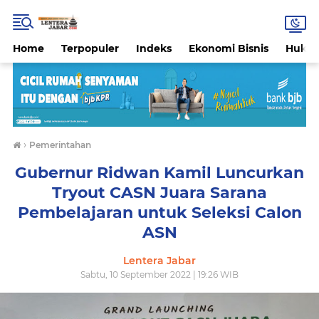
Home
Terpopuler
Indeks
Ekonomi Bisnis
Hukri
›
Pemerintahan
Gubernur Ridwan Kamil Luncurkan
Tryout CASN Juara Sarana
Pembelajaran untuk Seleksi Calon
ASN
Lentera Jabar
Sabtu, 10 September 2022 | 19:26 WIB