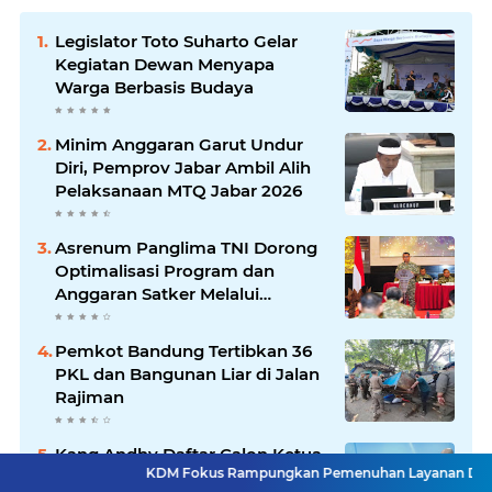
Legislator Toto Suharto Gelar
Kegiatan Dewan Menyapa
Warga Berbasis Budaya
Minim Anggaran Garut Undur
Diri, Pemprov Jabar Ambil Alih
Pelaksanaan MTQ Jabar 2026
Asrenum Panglima TNI Dorong
Optimalisasi Program dan
Anggaran Satker Melalui
Evaluasi Kinerja
Pemkot Bandung Tertibkan 36
PKL dan Bangunan Liar di Jalan
Rajiman
Kang Andhy Daftar Calon Ketua
KDM Fokus Rampungkan Pemenuhan Layanan Dasar dan Konektivi
PWI Jabar 2026, Usung