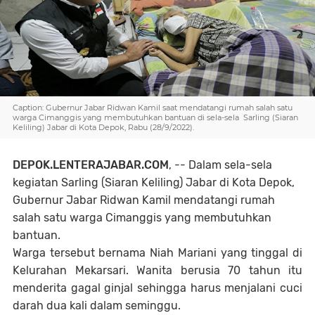
Caption: Gubernur Jabar Ridwan Kamil saat mendatangi rumah salah satu
warga Cimanggis yang membutuhkan bantuan di sela-sela Sarling (Siaran
Keliling) Jabar di Kota Depok, Rabu (28/9/2022).
DEPOK.LENTERAJABAR.COM
, -- Dalam sela-sela
kegiatan Sarling (Siaran Keliling) Jabar di Kota Depok,
Gubernur Jabar Ridwan Kamil mendatangi rumah
salah satu warga Cimanggis yang membutuhkan
bantuan.
Warga tersebut bernama Niah Mariani yang tinggal di
Kelurahan Mekarsari. Wanita berusia 70 tahun itu
menderita gagal ginjal sehingga harus menjalani cuci
darah dua kali dalam seminggu.