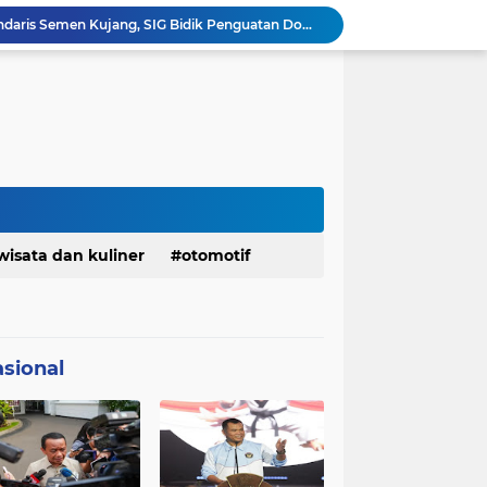
Bangkitkan Merek Legendaris Semen Kujang, SIG Bidik Penguatan Dominasi Pasar Jawa Barat
Ketua Golkar Jabar: Perjalanan Hidup Bahlil Layak Diteladani Seluruh Kader Partai
KDM Fokus Rampungkan Pemenuhan Layanan Dasar dan Konektivitas Wilayah pada 2027
Menaker: ASN Kemnaker Harus Hadirkan Dampak Nyata bagi Masyarakat
DPRD dan Gubernur Jawa Barat Menyepakati Rancangan KUA-PPAS APBD Tahun Anggaran 2027
Margaretha : Ekonomi Jabar Triwulan II 2026 Tumbuh 5,73 Persen, Lebih Tinggi Dibandingkan Nasional
Pemkot Siapkan 100 Armada Pengangkut Sampah Bila TPPAS Legok Nangka Beroperasi
Serda Muhammad Raihan Fadhila Raih Emas pada 8th Asian Taekwondo Indonesia Open Championship 2026
Presiden Prabowo Instruksikan Percepatan Penanganan Pemadaman Listrik & Jaga Stabilitas Harga BBM
Jelang Konferprov PWI Jabar, Bos Ayo Media Sambangi Rumah PWI Kota Bogor
wisata dan kuliner
otomotif
sional