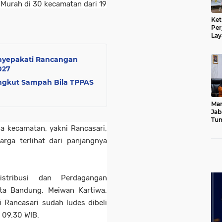
Murah di 30 kecamatan dari 19
Ket
Per
Lay
Kad
nyepakati Rancangan
027
ngkut Sampah Bila TPPAS
Mar
Jab
Tum
a kecamatan, yakni Rancasari,
Leb
Dib
rga terlihat dari panjangnya
stribusi dan Perdagangan
ta Bandung, Meiwan Kartiwa,
 Rancasari sudah ludes dibeli
 09.30 WIB.