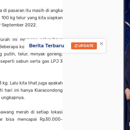
a di pasaran itu masih di angka
 100 kg telur yang kita siapkan
19 September 2022.
Murah ini memang seluruhnya
×
Berita Terbaru
UPDATE
 Beberapa komoditi pokok yang
 putih, telur, minyak goreng,
 seperti sabun serta gas LPJ 3
kg. Lalu kita lihat juga apakah
i hari ini hanya Kiaracondong
" ungkapnya.
awang merah di setiap lokasi
sar bisa mencapai Rp30.000-