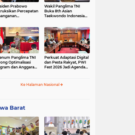
siden Prabowo
Wakil Panglima TNI
truksikan Percepatan
Buka 8th Asian
nanganan
Taekwondo Indonesia
adaman Listrik &
Open Championship
a Stabilitas Harga
2026
M
enum Panglima TNI
Perkuat Adaptasi Digital
ong Optimalisasi
dan Pesta Rakyat, PWI
gram dan Anggaran
Fest 2026 Jadi Agenda
ker Melalui Evaluasi
Tetap PWI Pusat
erja
Ke Halaman Nasional
wa Barat