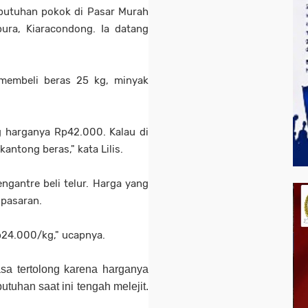
ebutuhan pokok di Pasar Murah
pura, Kiaracondong. Ia datang
 membeli beras 25 kg, minyak
g harganya Rp42.000. Kalau di
antong beras," kata Lilis.
gantre beli telur. Harga yang
 pasaran.
Rp24.000/kg," ucapnya.
sa tertolong karena harganya
utuhan saat ini tengah melejit.