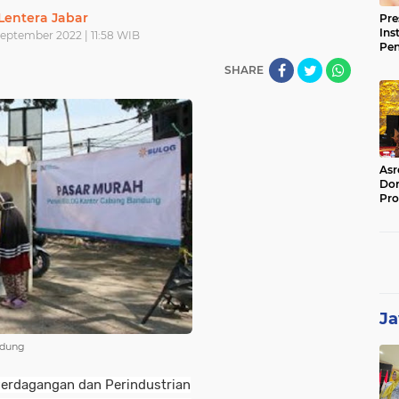
Lentera Jabar
Pre
Ins
September 2022 | 11:58 WIB
Pe
Pem
SHARE
Jag
BB
Asr
Dor
Pro
Sat
Kin
Ja
ndung
Perdagangan dan Perindustrian