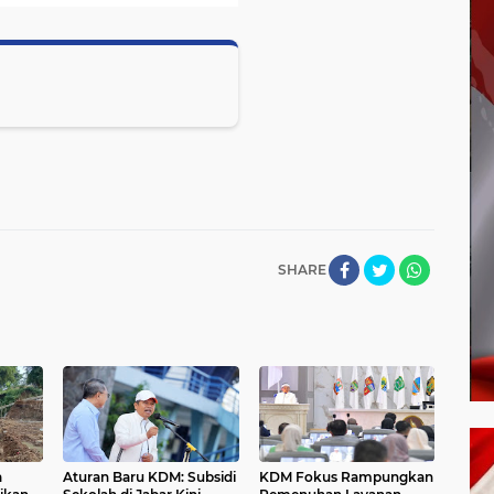
SHARE
a
Aturan Baru KDM: Subsidi
KDM Fokus Rampungkan