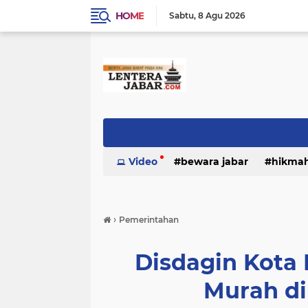
HOME
Sabtu
8 Agu 2026
Video
bewara jabar
hikma
›
Pemerintahan
Disdagin Kota
Murah d