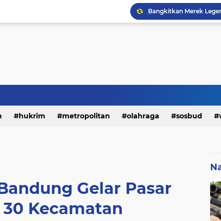
h
hukrim
metropolitan
olahraga
sosbud
Na
 Bandung Gelar Pasar
i 30 Kecamatan