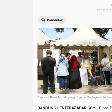
Senin, 19 
komentar
Caption : Pasar Murah yang di gelar Disdagin Kota Ba
BANDUNG.LENTERAJABAR.COM
,-
Dinas 