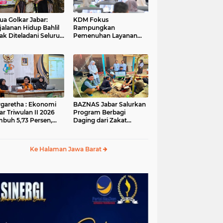
ua Golkar Jabar:
KDM Fokus
jalanan Hidup Bahlil
Rampungkan
ak Diteladani Seluruh
Pemenuhan Layanan
er Partai
Dasar dan Konektivitas
Wilayah pada 2027
garetha : Ekonomi
BAZNAS Jabar Salurkan
ar Triwulan II 2026
Program Berbagi
buh 5,73 Persen,
Daging dari Zakat
ih Tinggi
Pengguna BRImo untuk
andingkan Nasional
Masyarakat Desa Ciririp
Purwakarta
Ke Halaman Jawa Barat