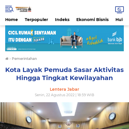
Home
Terpopuler
Indeks
Ekonomi Bisnis
Hukri
›
Pemerintahan
Kota Layak Pemuda Sasar Aktivitas
Hingga Tingkat Kewilayahan
Lentera Jabar
Senin, 22 Agustus 2022 | 18:59 WIB