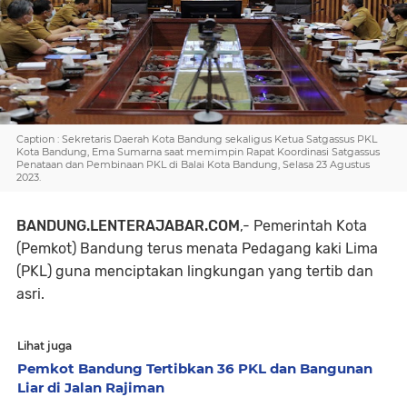
Caption : Sekretaris Daerah Kota Bandung sekaligus Ketua Satgassus PKL
Kota Bandung, Ema Sumarna saat memimpin Rapat Koordinasi Satgassus
Penataan dan Pembinaan PKL di Balai Kota Bandung, Selasa 23 Agustus
2023.
BANDUNG.LENTERAJABAR.COM
,- Pemerintah Kota
(Pemkot) Bandung terus menata Pedagang kaki Lima
(PKL) guna menciptakan lingkungan yang tertib dan
asri.
Lihat juga
Pemkot Bandung Tertibkan 36 PKL dan Bangunan
Liar di Jalan Rajiman