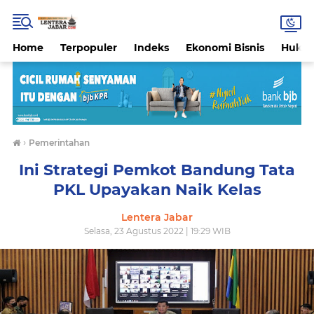
Home
Terpopuler
Indeks
Ekonomi Bisnis
Hukri
›
Pemerintahan
Ini Strategi Pemkot Bandung Tata
PKL Upayakan Naik Kelas
Lentera Jabar
Selasa, 23 Agustus 2022 | 19:29 WIB