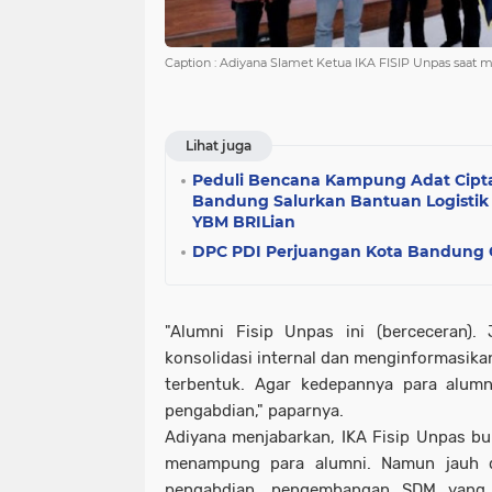
Caption : Adiyana Slamet Ketua IKA FISIP Unpas saa
Lihat juga
Peduli Bencana Kampung Adat Cipt
Bandung Salurkan Bantuan Logistik 
YBM BRILian
DPC PDI Perjuangan Kota Bandung G
"Alumni Fisip Unpas ini (berceceran).
konsolidasi internal dan menginformasika
terbentuk. Agar kedepannya para alumn
pengabdian," paparnya.
Adiyana menjabarkan, IKA Fisip Unpas b
menampung para alumni. Namun jauh d
pengabdian, pengembangan SDM yang 