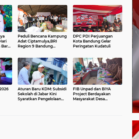
aya
Peduli Bencana Kampung
DPC PDI Perjuangan
ari
Adat Ciptamulya,BRI
Kota Bandung Gelar
 Barat
Region 9 Bandung
Peringatan Kudatuli
si
Salurkan Bantuan
an
Logistik dan Survival Kit
Bersama YBM BRILian
 2026
Aturan Baru KDM: Subsidi
FIB Unpad dan BIYA
Sekolah di Jabar Kini
Project Berdayakan
Syaratkan Pengelolaan
Masyarakat Desa
i Mie
Sampah
Cijambu, Sumedang
melalui Lokakarya Daur
Ulang Plastik