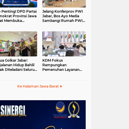
o Penting! DPD Partai
Jelang Konferprov PWI
okrat Provinsi Jawa
Jabar, Bos Ayo Media
rat Membuka
Sambangi Rumah PWI
daftaran bakal calon
Kota Bogor
ua
ua Golkar Jabar:
KDM Fokus
jalanan Hidup Bahlil
Rampungkan
ak Diteladani Seluruh
Pemenuhan Layanan
er Partai
Dasar dan Konektivitas
Wilayah pada 2027
Ke Halaman Jawa Barat