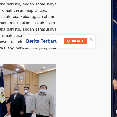
aka dari itu, sudah seharusnya
rumah besar Fisip Unpas.
adalah rasa kebanggaan alumni
npas merupakan salah satu
aka dari itu, sudah seharusnya
rumah besar Fisip Unpas.
×
Berita Terbaru
UPDATE
nnya ia akan melaksanakan
ta ulang para alumni yang saat