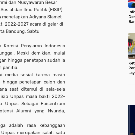
rahmi dan Musyawarah Besar
Sosial dan Ilmu Politik (FISIP)
Inf
n menetapkan Adiyana Slamet
Dem
Ba
ti 2022-2027 acara di gelar di
Pen
ota Bandung, Sabtu
Ket
a Komisi Penyiaran Indonesia
unggal. Meski demikian, mulai
ngan hingga penetapan sudah ia
Ket
 panitia.
Per
Lay
i media sosial karena masih
Kad
an hingga penetapan calon dan
ana saat ditemui di sela-sela
Fisip Unpas masa bakti 2022-
ip Unpas Sebagai Episentrum
otensi Alumni yang Nyunda,
rga adalah rasa kebanggaan
, Unpas merupakan salah satu