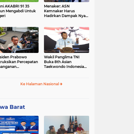
ni AKABRI 91 35
Menaker: ASN
un Mengabdi Untuk
Kemnaker Harus
eri
Hadirkan Dampak Nyata
bagi Masyarakat
siden Prabowo
Wakil Panglima TNI
truksikan Percepatan
Buka 8th Asian
nanganan
Taekwondo Indonesia
adaman Listrik &
Open Championship
a Stabilitas Harga
2026
M
Ke Halaman Nasional
wa Barat