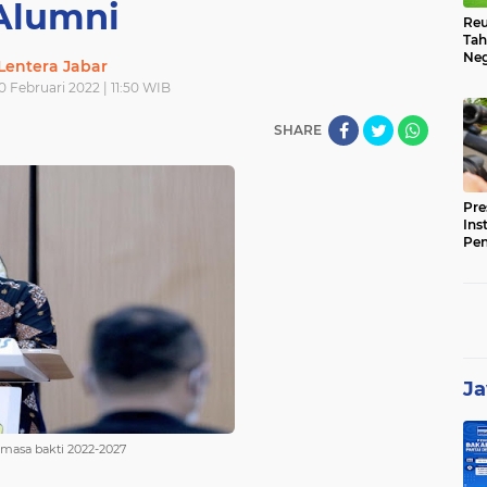
Alumni
Reu
Tah
Neg
Lentera Jabar
 Februari 2022 | 11:50 WIB
SHARE
Pre
Ins
Pe
Pem
Jag
BB
Ja
 masa bakti 2022-2027