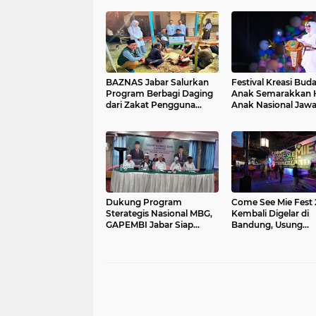
BAZNAS Jabar Salurkan
Festival Kreasi Bud
Program Berbagi Daging
Anak Semarakkan H
dari Zakat Pengguna
Anak Nasional Jawa
BRImo untuk Masyarakat
2026, Ruang Ekspre
Desa Ciririp Purwakarta
Sekaligus Pelestari
Budaya Sunda
Dukung Program
Come See Mie Fest
Sterategis Nasional MBG,
Kembali Digelar di
GAPEMBI Jabar Siap
Bandung, Usung
Mengawal dan
Semangat Eksploras
Mensuksekan
Sedaap