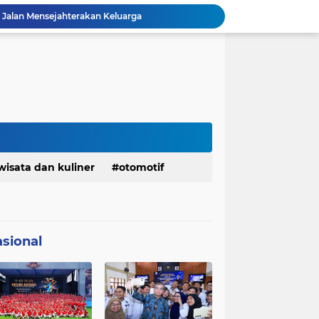
Indonesia Berjaya Raih Juara Umum Indonesia Open 8th Asian Taekwondo Indonesia Open Championships 2026
un Mengabdi Untuk Negeri
Info Penting! DPD Partai Demokrat Provinsi Jawa Barat Membuka Pendaftaran bakal calon Ketua
Jelang Konferprov PWI Jabar, Bos Ayo Media Sambangi Rumah PWI Kota Bogor
Bangkitkan Merek Legendaris Semen Kujang, SIG Bidik Penguatan Dominasi Pasar Jawa Barat
Ketua Golkar Jabar: Perjalanan Hidup Bahlil Layak Diteladani Seluruh Kader Partai
KDM Fokus Rampungkan Pemenuhan Layanan Dasar dan Konektivitas Wilayah pada 2027
Menaker: ASN Kemnaker Harus Hadirkan Dampak Nyata bagi Masyarakat
Ketua Komisi 1 DPRD Jabar Rahmat Hidayat Djati Hadiri Pertemuan MMS,Angkat Gagasan Ekoregion Sunda
wisata dan kuliner
otomotif
Jalan Mensejahterakan Keluarga
sional