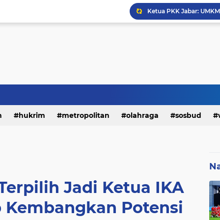
Reuni AKABRI 91 35 Tah
h
hukrim
metropolitan
olahraga
sosbud
Ketua PKK Jabar: UMKM 
Na
erpilih Jadi Ketua IKA
ap Kembangkan Potensi