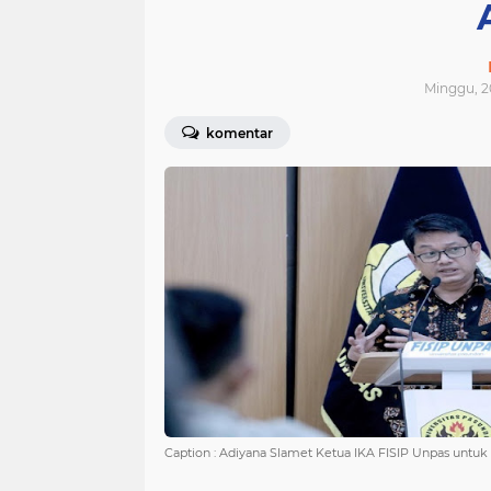
Minggu, 20
komentar
Caption : Adiyana Slamet Ketua IKA FISIP Unpas untuk