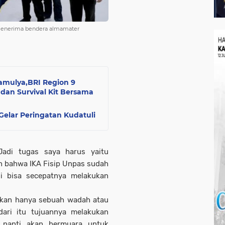
t menerima bendera almamater
amulya,BRI Region 9
dan Survival Kit Bersama
elar Peringatan Kudatuli
 Jadi tugas saya harus yaitu
n bahwa IKA Fisip Unpas sudah
i bisa secepatnya melakukan
ukan hanya sebuah wadah atau
ari itu tujuannya melakukan
nanti akan bermuara untuk