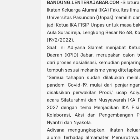
BANDUNG.LENTERAJABAR.COM
,-Silatu
Ikatan Keluarga Alumni (IKA) Fakultas Ilmu 
Universitas Pasundan (Unpas) memilih da
jadi Ketua IKA FISIP Unpas untuk masa bak
Aula Suradireja, Lengkong Besar No 68, K
(19/2/2022).
Saat ini Adiyana Slamet menjabat Ketu
Daerah (KPID) Jabar. merupakan calon t
dari proses sosialisasi, kemudian penjari
tempuh sesuai mekanisme yang ditetapkan
"Semua tahapan sudah dilakukan melalu
pandemi Covid-19, mulai dari penjaring
disaksikan perwakilan Prodi," ucap Adiy
acara Silaturahmi dan Musyawarah IKA 
2027 dengan tema Menjadikan IKA Fis
Kolaborasi, Aksi dan Pengembangan P
Nyantri dan Nyakola.
Adiyana mengungkapkan, ikatan kelua
alumni terhadap almamater. Menurutnya