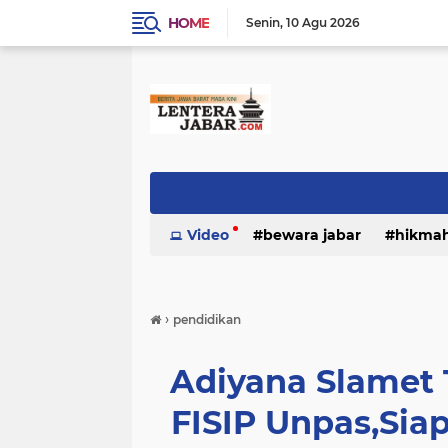
HOME
Senin
10 Agu 2026
Video
bewara jabar
hikma
›
pendidikan
Adiyana Slamet T
FISIP Unpas,Si