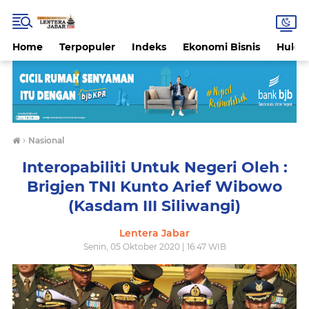
Home
Terpopuler
Indeks
Ekonomi Bisnis
Hukri
›
Nasional
Interopabiliti Untuk Negeri Oleh :
Brigjen TNI Kunto Arief Wibowo
(Kasdam III Siliwangi)
Lentera Jabar
Senin, 05 Oktober 2020 | 16:47 WIB