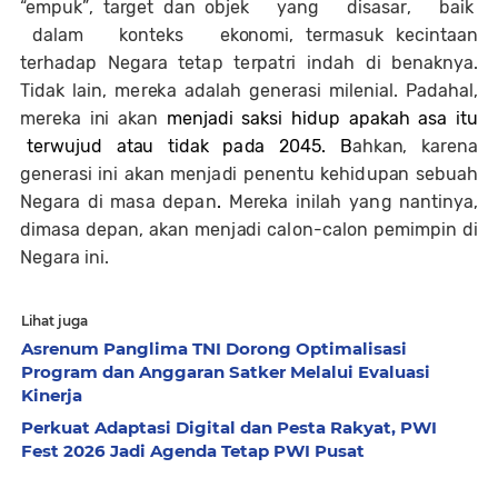
“em
p
u
k
”
,
t
arg
e
t
d
a
n
o
b
j
e
k
y
a
n
g
d
i
s
a
s
a
r
,
b
a
ik
d
a
l
a
m
k
on
te
k
s
e
k
ono
m
i
, te
r
m
a
su
k
kec
i
n
t
a
a
n
te
r
h
a
d
a
p
N
e
g
a
r
a te
t
a
p t
e
r
p
a
t
r
i
i
n
d
a
h
d
i
b
e
n
a
k
n
y
a
.
T
i
da
k
l
a
i
n
,
m
e
r
e
k
a
a
da
l
a
h
g
e
n
er
a
s
i
m
i
l
en
i
a
l. P
ad
a
ha
l,
m
e
r
e
k
a i
n
i
a
k
a
n
m
en
j
ad
i
s
a
ksi
h
i
d
u
p
apa
k
a
h
a
s
a itu
te
r
wu
j
u
d
a
t
a
u
ti
d
a
k
p
a
d
a 2045.
B
a
h
k
an
,
k
a
r
e
n
a
g
ene
r
a
s
i
i
n
i
a
k
a
n m
e
n
j
a
d
i
p
e
nen
tu
ke
h
i
d
u
pa
n
se
b
u
a
h
N
e
g
a
r
a
d
i
m
a
s
a
d
e
p
a
n
.
Me
r
e
ka
i
n
i
l
a
h
y
a
n
g
n
a
n
t
i
n
y
a
,
d
i
m
a
s
a
d
e
p
a
n
,
a
k
a
n
m
en
j
ad
i
c
a
l
o
n
-
c
a
l
o
n
p
e
m
i
m
p
in
d
i
N
e
g
a
r
a
i
n
i.
Lihat juga
Asrenum Panglima TNI Dorong Optimalisasi
Program dan Anggaran Satker Melalui Evaluasi
Kinerja
Perkuat Adaptasi Digital dan Pesta Rakyat, PWI
Fest 2026 Jadi Agenda Tetap PWI Pusat