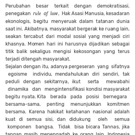
Perubahan besar terkait dengan
d
e
m
o
k
r
a
ti
s
a
s
i,
p
ene
g
a
k
a
n
r
o
w
,
H
a
k
As
a
s
i
M
a
nus
i
a
,
ke
s
a
d
ar
a
n
ule
f
la
e
k
ono
l
o
g
i
s
,
b
e
g
itu
m
enye
r
u
a
k
da
l
a
m
t
a
t
a
n
a
n
d
u
n
ia
s
aa
t
i
n
i.
A
ki
ba
t
n
y
a
,
m
a
s
y
a
r
a
k
a
t
b
e
rg
e
r
a
k
ke
r
u
a
n
g
l
a
i
n
,
se
a
k
a
n te
r
c
a
b
u
t
d
ar
i
m
o
da
l
sos
i
a
l
y
a
n
g m
en
j
a
d
i
c
i
r
i
kh
a
sn
y
a.
M
o
m
e
n
h
ar
i
i
n
i
harusnya dijadikan
se
b
a
g
a
i
titik
ba
l
i
k
se
k
a
l
i
g
u
s
m
e
n
g
i
s
i
kek
os
o
n
g
a
n
y
a
n
g
te
r
u
s
te
r
j
a
d
i
d
it
en
g
a
h m
a
s
y
a
r
a
k
a
t.
S
e
j
a
l
a
n
d
e
n
ga
n
it
u
,
a
d
a
n
y
a
p
e
rg
e
se
r
a
n
y
a
n
g
s
i
f
a
t
ny
a
e
g
o
i
s
me
i
nd
iv
i
d
u
, m
en
d
a
hu
l
u
k
a
n
d
i
r
i
s
e
n
d
i
r
i,
t
a
k
p
e
d
u
li
d
en
g
a
n
se
kit
ar
n
y
a
, i
k
u
t
se
r
ta
m
ew
a
b
a
h
i
d
i
n
a
m
i
ka
d
a
n
m
en
g
i
n
te
n
s
i
f
i
k
a
s
i k
on
d
i
s
i
m
a
sy
a
ra
k
a
t
b
e
g
itu
n
y
a
t
a
. Kita
b
e
r
a
d
a
p
a
d
a
p
o
s
i
s
i
b
e
r
n
e
g
a
r
a
b
e
r
s
a
m
a
-
s
a
m
a
,
p
en
ti
n
g m
enu
n
j
u
k
k
a
n
k
o
m
i
t
m
e
n
b
e
r
s
a
m
a
.
K
a
r
en
a
h
a
ki
k
a
t ket
a
h
a
n
a
n
n
a
s
i
o
n
a
l
ada
l
a
h
ku
a
t
d
i
se
m
u
a
s
i
s
i,
da
n
d
i
d
u
k
u
n
g
o
l
e
h
se
m
ua
k
o
m
p
on
e
n
b
a
n
g
s
a
.
T
i
da
k
b
i
s
a
b
i
c
a
r
a
Tannas
,
j
i
k
a
t
a
n
g
a
n
m
a
s
ih m
en
e
ng
ad
a
h
ke
or
a
n
g
l
a
i
n
.
I
n
d
o
nes
i
a