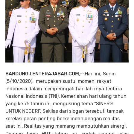
BANDUNG.LENTERAJABAR.COM
,--
H
ar
i
i
n
i,
S
en
in
(5
/
10
/
202
0
),
m
e
r
u
p
a
k
a
n
su
a
tu
m
o
m
e
n
r
a
k
y
a
t
In
d
on
e
s
ia
da
l
a
m
m
e
m
p
e
r
i
n
g
a
ti
h
a
r
i
l
a
h
i
r
ny
a
Ten
t
ar
a
Na
s
i
o
n
a
l
In
d
o
nes
i
a
(
T
N
I
). K
e
m
e
r
i
a
h
a
n
h
ar
i
u
l
a
n
g
t
a
h
u
n
y
a
n
g ke
75
t
a
hu
n
i
n
i, m
en
g
u
s
un
g te
m
a
“
S
I
N
E
R
G
I
UN
T
U
K
N
E
G
E
R
I
”.
S
e
ki
l
a
s
da
r
i
s
l
og
a
n te
r
se
b
u
t,
tampak
k
o
r
e
l
a
s
i
p
e
ra
n
p
en
ti
n
g
b
e
r
kel
i
n
d
a
n
d
e
n
ga
n
r
e
a
l
i
t
a
s
s
a
a
t
i
n
i. Realitas yang memang membutuhkan sinergi.
D
en
g
a
n
te
m
a
H
U
T
t
a
h
u
n
i
n
i,
su
da
h
s
a
n
g
a
t
j
e
l
a
s