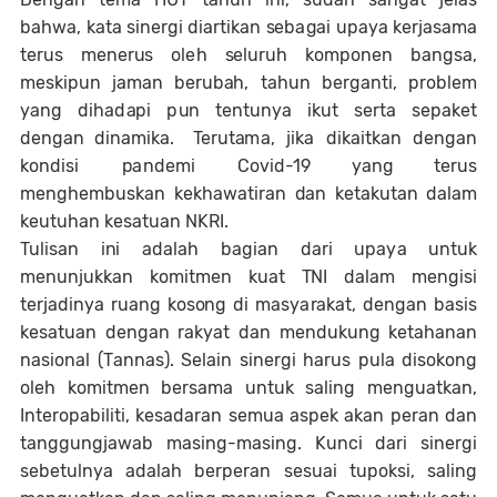
b
a
h
w
a
,
k
a
ta
s
i
n
e
rg
i
d
i
ar
ti
k
a
n
seb
a
ga
i
u
p
a
y
a
ke
r
j
a
s
a
m
a
te
r
u
s
m
ene
r
u
s
o
l
e
h
se
l
ur
u
h k
o
m
p
on
e
n b
a
n
g
s
a
,
m
es
ki
p
u
n
j
a
m
a
n
b
e
r
u
ba
h
,
t
a
hu
n
b
e
r
g
a
n
ti,
p
r
o
b
l
e
m
y
a
n
g
d
i
h
a
d
ap
i
p
u
n te
n
t
un
y
a ik
u
t
se
r
t
a
s
e
pa
ket
d
e
ng
a
n
d
i
n
a
m
i
k
a
.
Te
r
u
t
a
m
a
,
j
i
ka
d
ik
a
itk
a
n
d
e
n
ga
n
k
o
n
d
i
s
i
p
a
n
d
e
mi
C
o
vid-19
y
a
n
g te
r
u
s
m
en
g
he
m
b
us
k
a
n kek
h
a
w
a
ti
r
a
n
da
n ket
a
k
u
t
a
n
d
a
l
a
m
ke
u
t
u
h
a
n ke
s
a
t
u
a
n
N
KR
I
.
Tu
l
is
a
n i
n
i
a
d
a
l
a
h
b
a
g
i
a
n
d
ar
i
u
p
a
y
a
un
t
u
k
m
enun
j
u
k
k
a
n k
o
m
i
tm
e
n ku
a
t
T
N
I
d
a
l
a
m
m
en
g
i
s
i
te
r
j
a
d
i
n
y
a
r
u
a
n
g k
oson
g
d
i
m
a
sy
a
ra
k
a
t,
d
e
n
g
a
n
b
a
s
is
kes
a
t
u
a
n
d
e
n
g
a
n
ra
k
y
a
t
d
a
n
m
en
d
u
k
un
g ket
a
h
a
n
a
n
n
a
s
i
o
n
a
l
(
T
a
n
n
a
s
). Selain sinergi harus pula disokong
oleh komitmen bersama untuk saling menguatkan,
Interopabiliti, kesadaran semua aspek akan peran dan
tanggungjawab masing-masing. Kunci dari sinergi
sebetulnya adalah berperan sesuai tupoksi, saling