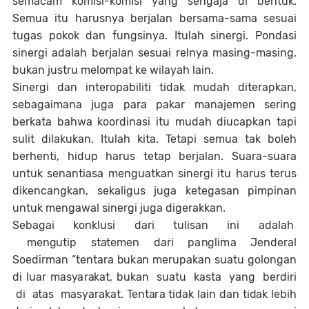
semacam komisi-komisi yang sengaja di bentuk.
Semua itu harusnya berjalan bersama-sama sesuai
tugas pokok dan fungsinya. Itulah sinergi. Pondasi
sinergi adalah berjalan sesuai relnya masing-masing,
bukan justru melompat ke wilayah lain.
Sinergi dan interopabiliti tidak mudah diterapkan,
sebagaimana juga para pakar manajemen sering
berkata bahwa koordinasi itu mudah diucapkan tapi
sulit dilakukan. Itulah kita. Tetapi semua tak boleh
berhenti, hidup harus tetap berjalan. Suara-suara
untuk senantiasa menguatkan sinergi itu harus terus
dikencangkan, sekaligus juga ketegasan pimpinan
untuk mengawal sinergi juga digerakkan.
S
e
bag
a
i
k
on
kl
us
i
d
a
r
i
t
u
l
i
s
a
n i
n
i
a
d
a
l
a
h
m
en
g
u
tip
s
t
a
te
me
n
d
a
r
i
p
a
n
g
l
i
m
a Je
n
d
e
r
a
l
S
oe
d
i
r
m
a
n
“
te
n
t
a
r
a
b
u
k
a
n m
e
r
u
p
a
k
a
n
su
a
t
u
g
o
l
on
g
a
n
d
i
l
u
a
r
m
a
sy
a
ra
k
a
t,
b
u
k
a
n
s
u
a
tu
k
a
s
ta
y
a
n
g
b
e
rd
i
r
i
d
i
a
t
a
s
m
a
sy
a
ra
k
a
t.
Ten
t
a
r
a ti
da
k
l
a
in
d
a
n ti
da
k
l
e
b
ih