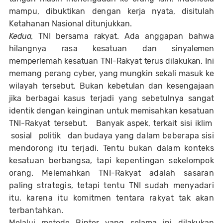
m
a
m
p
u
,
d
i
b
u
k
t
i
k
a
n
d
e
n
g
a
n
ke
r
ja
n
y
a
t
a
,
d
i
s
it
u
l
a
h
K
e
t
a
h
a
n
a
n
N
a
s
i
o
n
a
l
d
it
u
n
j
u
k
k
a
n.
Kedua,
T
N
I
bersa
m
a
r
a
kyat. Ada anggapan bahwa
h
i
l
a
n
g
n
y
a
ra
s
a ke
s
a
t
u
a
n
da
n
sinyalemen
memperlemah kesatuan
T
N
I
-
R
a
k
y
a
t
terus dilakukan
. Ini
memang perang cyber, yang mungkin sekali masuk ke
wilayah tersebut. B
u
k
a
n ke
b
e
t
u
l
a
n
d
a
n ke
sen
g
a
j
a
a
n
jika berbagai kasus terjadi yang sebetulnya sangat
identik dengan keinginan untuk memisahkan kesatuan
TNI-Rakyat tersebut.
Banyak aspek, terkait sisi
i
klim
sos
i
a
l
p
o
l
i
tik
d
a
n
b
u
d
a
y
a
yang dalam beberapa sisi
mendorong itu terjadi. Tentu bukan dalam konteks
kesatuan berbangsa, tapi kepentingan sekelompok
orang. Melemahkan TNI-Rakyat adalah sasaran
paling strategis, tetapi tentu TNI sudah menyadari
itu, karena itu komitmen tentara rakyat tak akan
terbantahkan.
M
e
l
a
l
u
i
m
e
t
o
d
e
B
i
n
ter
y
a
n
g
se
l
a
ma
i
n
i
d
i
l
a
k
u
k
a
n