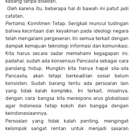
kadang tanpa disadari.
Oleh karena itu, beberapa hal di bawah ini patut jadi
catatan.
Pertama,
Ko
m
i
t
m
en
T
e
t
ap. Serigkali muncul tudingan
bahwa k
e
c
in
t
a
a
n
d
a
n ke
y
a
k
i
n
a
n
p
a
d
a
i
d
eo
l
o
g
i
n
e
ga
r
a
tel
a
h m
e
n
ga
l
a
mi
p
e
rg
es
e
r
a
n
. Ini semua terkait dengan
d
a
m
pa
k
kem
a
j
u
a
n tek
no
l
o
g
i
i
n
f
o
r
m
a
s
i
d
a
n k
o
m
u
n
ik
a
s
i.
Kita
h
a
r
u
s
se
c
ar
a
s
a
d
a
r
m
e
m
a
h
a
mi
k
e
g
a
g
a
p
a
n
i
n
i,
pa
d
a
h
a
l
,
su
d
a
h
a
d
a k
o
n
sens
u
s
P
a
n
c
a
s
i
l
a
s
e
ba
g
a
i
c
a
r
a
pa
n
da
n
g
h
i
d
u
p
.
Mu
n
g
kin kita
h
a
ny
a
h
apa
l
s
i
l
a
-
s
ila
P
a
n
c
a
s
i
l
a
,
a
k
a
n tet
ap
i
b
e
r
k
e
ad
i
l
a
n
sos
i
a
l
belum
k
o
n
s
i
s
te
n
.
S
u
da
h
b
a
r
a
n
g t
e
n
tu
a
d
a
p
e
r
s
o
a
l
a
n
l
a
i
n
y
a
n
g
t
i
da
k
k
a
l
a
h k
o
m
p
l
e
ks.
In
i
te
r
k
a
it,
m
is
a
l
n
y
a
,
d
en
g
a
n
c
a
r
a
ba
n
g
s
a
kita m
e
r
es
p
on
s
a
r
u
s
g
l
o
b
a
l
is
a
s
i
a
g
a
r
I
n
d
on
e
s
ia
t
e
t
a
p
k
o
k
o
h
da
n
b
a
n
g
g
a
d
en
g
a
n
kei
n
d
one
s
i
a
a
nn
y
a
.
P
e
r
s
o
a
l
a
n
y
a
n
g ti
da
k
k
a
l
a
h
p
en
ti
n
g
,
m
e
n
g
i
n
g
a
t
kel
o
m
p
o
k
s
a
n
g
a
t
r
en
t
a
n
un
t
u
k
m
en
j
ad
i
s
a
s
a
ra
n