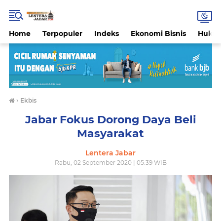
Home
Terpopuler
Indeks
Ekonomi Bisnis
Hukri
›
Ekbis
Jabar Fokus Dorong Daya Beli
Masyarakat
Lentera Jabar
Rabu, 02 September 2020 | 05:39 WIB