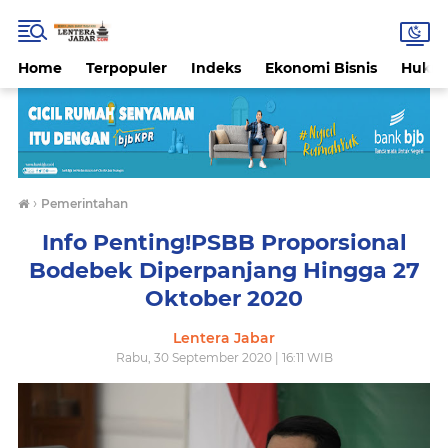
Home
Terpopuler
Indeks
Ekonomi Bisnis
Hukri
›
Pemerintahan
Info Penting!PSBB Proporsional
Bodebek Diperpanjang Hingga 27
Oktober 2020
Lentera Jabar
Rabu, 30 September 2020 | 16:11 WIB