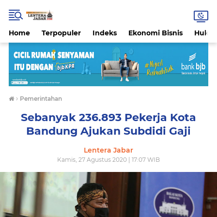
Home
Terpopuler
Indeks
Ekonomi Bisnis
Hukri
›
Pemerintahan
Sebanyak 236.893 Pekerja Kota
Bandung Ajukan Subdidi Gaji
Lentera Jabar
Kamis, 27 Agustus 2020 | 17:07 WIB