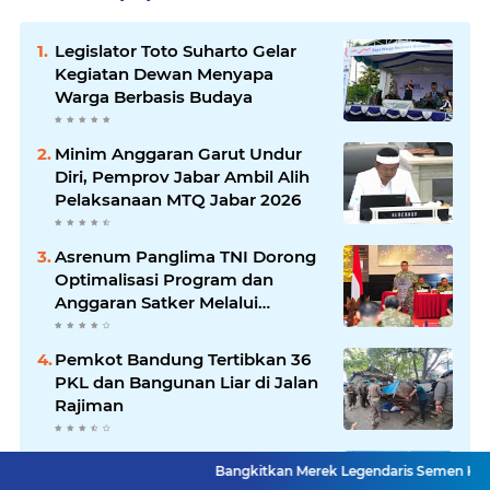
Legislator Toto Suharto Gelar
Kegiatan Dewan Menyapa
Warga Berbasis Budaya
Minim Anggaran Garut Undur
Diri, Pemprov Jabar Ambil Alih
Pelaksanaan MTQ Jabar 2026
Asrenum Panglima TNI Dorong
Optimalisasi Program dan
Anggaran Satker Melalui
Evaluasi Kinerja
Pemkot Bandung Tertibkan 36
PKL dan Bangunan Liar di Jalan
Rajiman
Kang Andhy Daftar Calon Ketua
Bangkitkan Merek Legendaris Semen Kujang, SIG Bidik 
PWI Jabar 2026, Usung