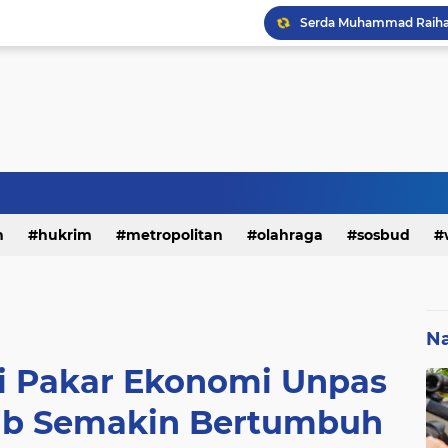
h
hukrim
metropolitan
olahraga
sosbud
Na
bi Pakar Ekonomi Unpas
 bjb Semakin Bertumbuh