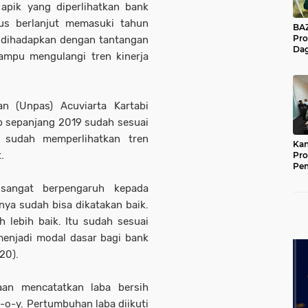
a apik yang diperlihatkan bank
rus berlanjut memasuki tahun
BAZNA
Pro
 dihadapkan dengan tantangan
Dag
ampu mengulangi tren kinerja
Pe
Mas
Pur
n (Unpas) Acuviarta Kartabi
jb sepanjang 2019 sudah sesuai
b sudah memperlihatkan tren
Kan
.
Pro
Pe
Jat
sangat berpengaruh kepada
nya sudah bisa dikatakan baik.
 lebih baik. Itu sudah sesuai
menjadi modal dasar bagi bank
20).
aan mencatatkan laba bersih
-o-y. Pertumbuhan laba diikuti