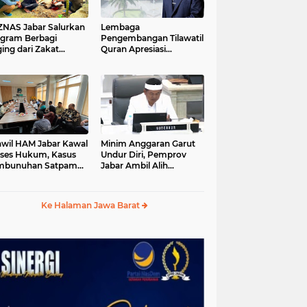
S Jabar Salurkan
Lembaga
gram Berbagi
Pengembangan Tilawatil
ing dari Zakat
Quran Apresiasi
ngguna BRImo untuk
Keputusan Pemprov
yarakat Desa Ciririp
Jabar Selenggarakan
wakarta
Langsung MTQ Jabar
wil HAM Jabar Kawal
Minim Anggaran Garut
ses Hukum, Kasus
Undur Diri, Pemprov
mbunuhan Satpam
Jabar Ambil Alih
iluhur
Pelaksanaan MTQ Jabar
2026
Ke Halaman Jawa Barat