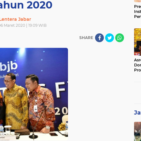
Tahun 2020
Pre
Ins
Pe
Lentera Jabar
Pem
6 Maret 2020 | 19:09 WIB
Jag
BB
SHARE
Asr
Dor
Pro
Sat
Kin
Ja