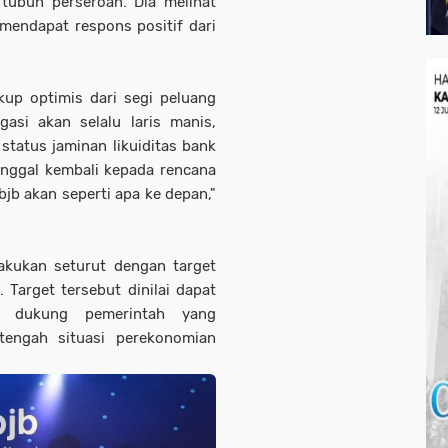
tubuh perseroan. Dia melihat
 mendapat respons positif dari
up optimis dari segi peluang
gasi akan selalu laris manis,
status jaminan likuiditas bank
inggal kembali kepada rencana
b akan seperti apa ke depan,"
akukan seturut dengan target
 Target tersebut dinilai dapat
a dukung pemerintah yang
tengah situasi perekonomian