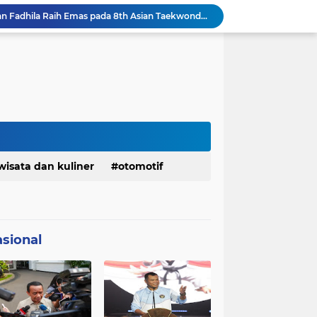
Serda Muhammad Raihan Fadhila Raih Emas pada 8th Asian Taekwondo Indonesia Open Championship 2026
Presiden Prabowo Instruksikan Percepatan Penanganan Pemadaman Listrik & Jaga Stabilitas Harga BBM
BAZNAS Jabar Salurkan Program Berbagi Daging dari Zakat Pengguna BRImo untuk Masyarakat Desa Ciririp Purwakarta
Lembaga Pengembangan Tilawatil Quran Apresiasi Keputusan Pemprov Jabar Selenggarakan Langsung MTQ Jabar
Wakil Panglima TNI Buka 8th Asian Taekwondo Indonesia Open Championship 2026
Kanwil HAM Jabar Kawal Proses Hukum, Kasus Pembunuhan Satpam Jatiluhur
KDM Fokus Rampungkan Pemenuhan Layanan Dasar dan Konektivitas Wilayah pada 2027
Menaker: ASN Kemnaker Harus Hadirkan Dampak Nyata bagi Masyarakat
DPRD dan Gubernur Jawa Barat Menyepakati Rancangan KUA-PPAS APBD Tahun Anggaran 2027
wisata dan kuliner
otomotif
Pemkot Siapkan 100 Armada Pengangkut Sampah Bila TPPAS Legok Nangka Beroperasi
sional