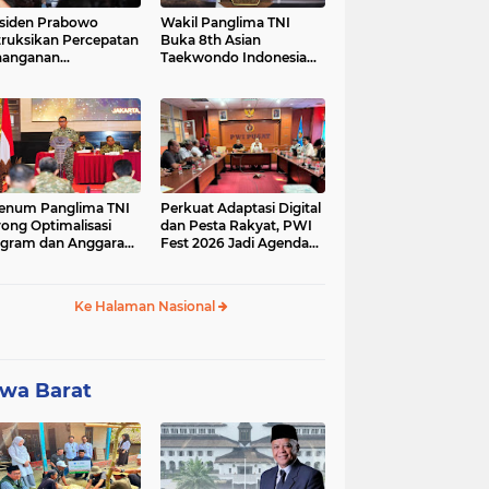
siden Prabowo
Wakil Panglima TNI
truksikan Percepatan
Buka 8th Asian
nanganan
Taekwondo Indonesia
adaman Listrik &
Open Championship
a Stabilitas Harga
2026
M
enum Panglima TNI
Perkuat Adaptasi Digital
ong Optimalisasi
dan Pesta Rakyat, PWI
gram dan Anggaran
Fest 2026 Jadi Agenda
ker Melalui Evaluasi
Tetap PWI Pusat
erja
Ke Halaman Nasional
wa Barat