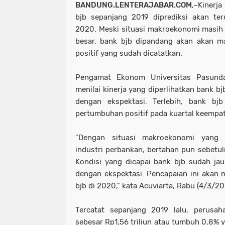
BANDUNG.LENTERAJABAR.COM
,–Kinerj
bjb sepanjang 2019 diprediksi akan te
2020. Meski situasi makroekonomi masih
besar, bank bjb dipandang akan akan m
positif yang sudah dicatatkan.
Pengamat Ekonom Universitas Pasunda
menilai kinerja yang diperlihatkan bank b
dengan ekspektasi. Terlebih, bank bj
pertumbuhan positif pada kuartal keempat
"Dengan situasi makroekonomi yang 
industri perbankan, bertahan pun sebetul
Kondisi yang dicapai bank bjb sudah jauh
dengan ekspektasi. Pencapaian ini akan 
bjb di 2020," kata Acuviarta, Rabu (4/3/20
Tercatat sepanjang 2019 lalu, perusah
sebesar Rp1,56 triliun atau tumbuh 0,8% y