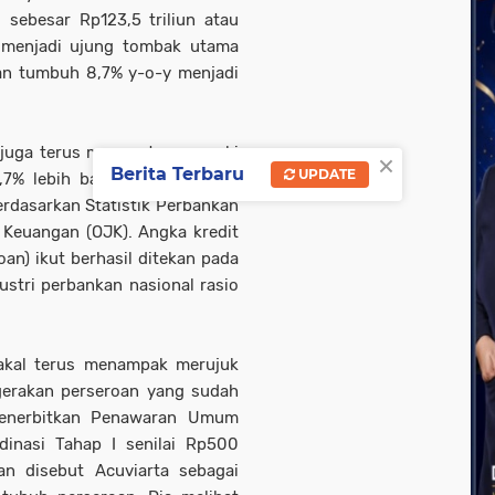
 sebesar Rp123,5 triliun atau
 menjadi ujung tombak utama
n tumbuh 8,7% y-o-y menjadi
nk juga terus menguat memasuki
×
Berita Terbaru
UPDATE
,7% lebih baik ketimbang NIM
erdasarkan Statistik Perbankan
 Keuangan (OJK). Angka kredit
n) ikut berhasil ditekan pada
ustri perbankan nasional rasio
 bakal terus menampak merujuk
rgerakan perseroan yang sudah
menerbitkan Penawaran Umum
rdinasi Tahap I senilai Rp500
kan disebut Acuviarta sebagai