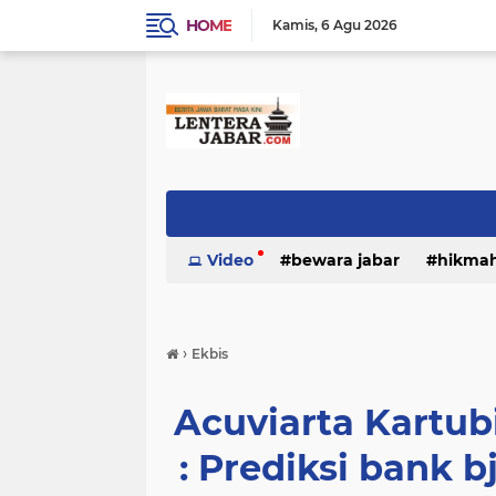
HOME
Kamis
6 Agu 2026
Video
bewara jabar
hikma
›
Ekbis
Acuviarta Kartu
: Prediksi bank