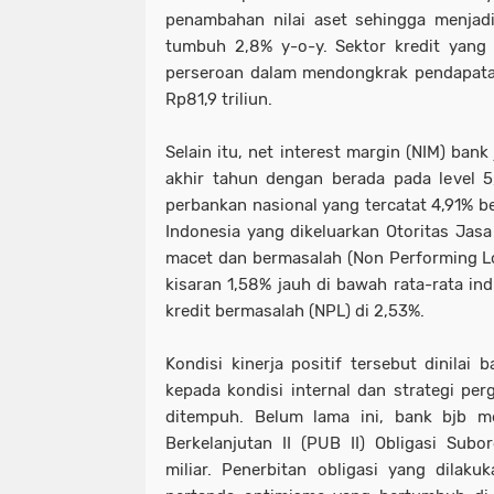
penambahan nilai aset sehingga menjadi
tumbuh 2,8% y-o-y. Sektor kredit yang
perseroan dalam mendongkrak pendapata
Rp81,9 triliun.
Selain itu, net interest margin (NIM) ba
akhir tahun dengan berada pada level 5
perbankan nasional yang tercatat 4,91% b
Indonesia yang dikeluarkan Otoritas Jasa
macet dan bermasalah (Non Performing Loa
kisaran 1,58% jauh di bawah rata-rata ind
kredit bermasalah (NPL) di 2,53%.
Kondisi kinerja positif tersebut dinilai
kepada kondisi internal dan strategi pe
ditempuh. Belum lama ini, bank bjb 
Berkelanjutan II (PUB II) Obligasi Subo
miliar. Penerbitan obligasi yang dilaku