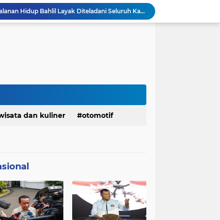
KDM Fokus Rampungkan Pemenuhan Layanan Dasar dan Konektivitas Wilayah pada 2027
Menaker: ASN Kemnaker Harus Hadirkan Dampak Nyata bagi Masyarakat
DPRD dan Gubernur Jawa Barat Menyepakati Rancangan KUA-PPAS APBD Tahun Anggaran 2027
Margaretha : Ekonomi Jabar Triwulan II 2026 Tumbuh 5,73 Persen, Lebih Tinggi Dibandingkan Nasional
Pemkot Siapkan 100 Armada Pengangkut Sampah Bila TPPAS Legok Nangka Beroperasi
Serda Muhammad Raihan Fadhila Raih Emas pada 8th Asian Taekwondo Indonesia Open Championship 2026
Presiden Prabowo Instruksikan Percepatan Penanganan Pemadaman Listrik & Jaga Stabilitas Harga BBM
BAZNAS Jabar Salurkan Program Berbagi Daging dari Zakat Pengguna BRImo untuk Masyarakat Desa Ciririp Purwakarta
Bangkitkan Merek Legendaris Semen Kujang, SIG Bidik Penguatan Dominasi Pasar Jawa Barat
wisata dan kuliner
otomotif
Ketua Golkar Jabar: Perjalanan Hidup Bahlil Layak Diteladani Seluruh Kader Partai
sional