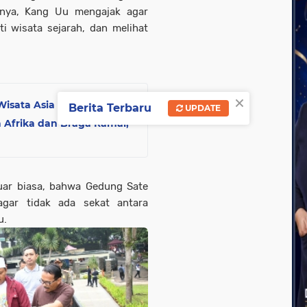
nya, Kang Uu mengajak agar
i wisata sejarah, dan melihat
×
isata Asia Versi Agoda
Berita Terbaru
UPDATE
a Afrika dan Braga Ramai,
uar biasa, bahwa Gedung Sate
gar tidak ada sekat antara
u.