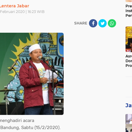
Lentera Jabar
Pre
Ins
 Februari 2020 | 16:23 WIB
Pe
Pem
SHARE
Jag
BB
Asr
Dor
Pro
Sat
Kin
Ja
menghadiri acara
a Bandung, Sabtu (15/2/2020).