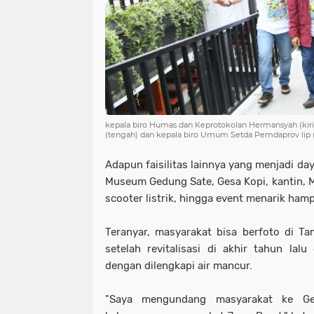
kepala biro Humas dan Keprotokolan Hermansyah (ki
(tengah) dan kepala biro Umum Setda Pemdaprov Iip 
Adapun faisilitas lainnya yang menjadi day
Museum Gedung Sate, Gesa Kopi, kantin, Ma
scooter listrik, hingga event menarik ham
Teranyar, masyarakat bisa berfoto di 
setelah revitalisasi di akhir tahun lal
dengan dilengkapi air mancur.
"Saya mengundang masyarakat ke Ged