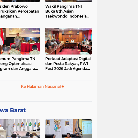
siden Prabowo
Wakil Panglima TNI
truksikan Percepatan
Buka 8th Asian
nanganan
Taekwondo Indonesia
adaman Listrik &
Open Championship
a Stabilitas Harga
2026
M
enum Panglima TNI
Perkuat Adaptasi Digital
ong Optimalisasi
dan Pesta Rakyat, PWI
gram dan Anggaran
Fest 2026 Jadi Agenda
ker Melalui Evaluasi
Tetap PWI Pusat
erja
Ke Halaman Nasional
wa Barat