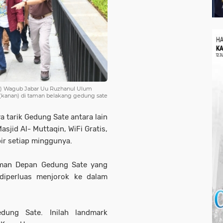
ri) Wagub Jabar Uu Ruzhanul Ulum
(kanan) di taman belakang gedung sate
a tarik Gedung Sate antara lain
sjid Al- Muttaqin, WiFi Gratis,
pir setiap minggunya.
Taman Depan Gedung Sate yang
u diperluas menjorok ke dalam
ung Sate. Inilah landmark