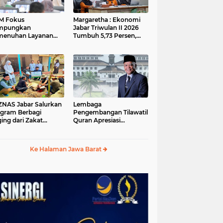
M Fokus
Margaretha : Ekonomi
mpungkan
Jabar Triwulan II 2026
menuhan Layanan
Tumbuh 5,73 Persen,
ar dan Konektivitas
Lebih Tinggi
ayah pada 2027
Dibandingkan Nasional
S Jabar Salurkan
Lembaga
gram Berbagi
Pengembangan Tilawatil
ing dari Zakat
Quran Apresiasi
ngguna BRImo untuk
Keputusan Pemprov
yarakat Desa Ciririp
Jabar Selenggarakan
wakarta
Langsung MTQ Jabar
Ke Halaman Jawa Barat