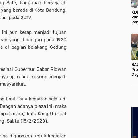
ng Sate, bangunan bersejarah
 yang berada di Kota Bandung,
KD
sasi pada 2019.
Ra
Pe
Das
 ini pun kerap menjadi tujuan
Wil
gunan yang dibangun pada 1920
za di bagian belakang Gedung
BAZNA
siasi Gubernur Jabar Ridwan
Pro
Dag
menyulap ruang kosong menjadi
Pe
 masyarakat.
Mas
Pur
ng Emil. Dulu kegiatan selalu di
 Dengan adanya plaza ini, maka
mpat acara," kata Kang Uu saat
ng, Sabtu (15/2/2020).
isa digunakan untuk kegiatan