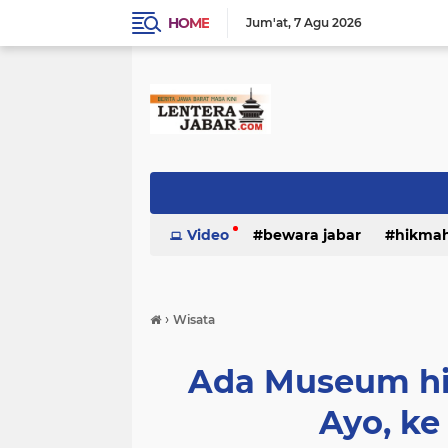
HOME
Jum'at
7 Agu 2026
Video
bewara jabar
hikma
›
Wisata
Ada Museum hi
Ayo, ke