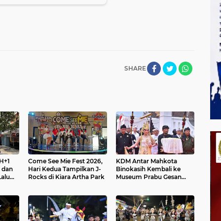
SHARE
H+1
Come See Mie Fest 2026,
KDM Antar Mahkota
a dan
Hari Kedua Tampilkan J-
Binokasih Kembali ke
Lalu
Rocks di Kiara Artha Park
Museum Prabu Gesan
Ulun