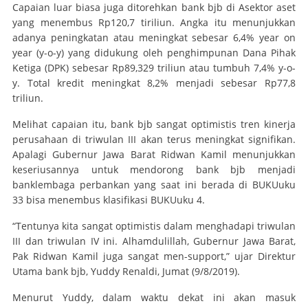
Capaian luar biasa juga ditorehkan bank bjb di Asektor aset
yang menembus Rp120,7 tiriliun. Angka itu menunjukkan
adanya peningkatan atau meningkat sebesar 6,4% year on
year (y-o-y) yang didukung oleh penghimpunan Dana Pihak
Ketiga (DPK) sebesar Rp89,329 triliun atau tumbuh 7,4% y-o-
y. Total kredit meningkat 8,2% menjadi sebesar Rp77,8
triliun.
Melihat capaian itu, bank bjb sangat optimistis tren kinerja
perusahaan di triwulan III akan terus meningkat signifikan.
Apalagi Gubernur Jawa Barat Ridwan Kamil menunjukkan
keseriusannya untuk mendorong bank bjb menjadi
banklembaga perbankan yang saat ini berada di BUKUuku
33 bisa menembus klasifikasi BUKUuku 4.
“Tentunya kita sangat optimistis dalam menghadapi triwulan
III dan triwulan IV ini. Alhamdulillah, Gubernur Jawa Barat,
Pak Ridwan Kamil juga sangat men-support,” ujar Direktur
Utama bank bjb, Yuddy Renaldi, Jumat (9/8/2019).
Menurut Yuddy, dalam waktu dekat ini akan masuk