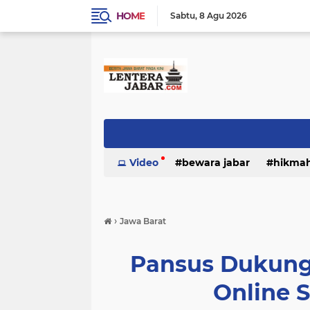
HOME
Sabtu
8 Agu 2026
Video
bewara jabar
hikma
›
Jawa Barat
Pansus Dukung
Online S