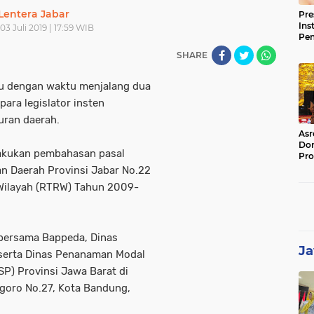
Lentera Jabar
Pre
Ins
03 Juli 2019 | 17:59 WIB
Pe
Pem
SHARE
Jag
BB
cu dengan waktu menjalang dua
para legislator insten
ran daerah.
Asr
Dor
lakukan pembahasan pasal
Pro
Sat
n Daerah Provinsi Jabar No.22
Kin
Wilayah (RTRW) Tahun 2009-
bersama Bappeda, Dinas
Ja
 serta Dinas Penanaman Modal
P) Provinsi Jawa Barat di
goro No.27, Kota Bandung,