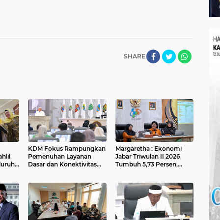
SHARE
KDM Fokus Rampungkan
Margaretha : Ekonomi
hlil
Pemenuhan Layanan
Jabar Triwulan II 2026
luruh
Dasar dan Konektivitas
Tumbuh 5,73 Persen,
Wilayah pada 2027
Lebih Tinggi
Dibandingkan Nasional