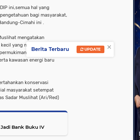
 PDIP ini,semua hal yang
 pengetahuan bagi masyarakat,
Bandung-Cimahi ini .
 Muslihat mengatakan
×
ecil yang meliputi
Berita Terbaru
UPDATE
 permukiman dan
rta kawasan energi baru
rtahankan konservasi
ial masyarakat setempat
as Sadar Muslihat (Ari/Red)
i Kasus,bjb Berupaya Naik Jadi Bank Buku IV