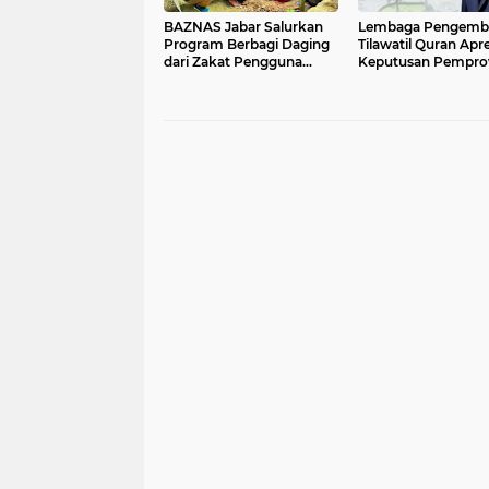
BAZNAS Jabar Salurkan
Lembaga Pengemb
Program Berbagi Daging
Tilawatil Quran Apre
dari Zakat Pengguna
Keputusan Pempro
BRImo untuk Masyarakat
Jabar Selenggaraka
Desa Ciririp Purwakarta
Langsung MTQ Jaba