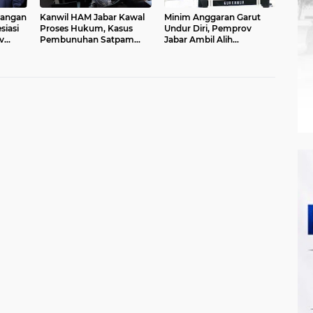
angan
Kanwil HAM Jabar Kawal
Minim Anggaran Garut
siasi
Proses Hukum, Kasus
Undur Diri, Pemprov
v
Pembunuhan Satpam
Jabar Ambil Alih
n
Jatiluhur
Pelaksanaan MTQ Jabar
r
2026