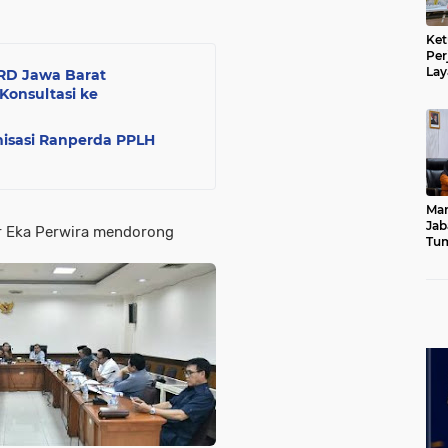
Ket
Per
Lay
RD Jawa Barat
Kad
Konsultasi ke
isasi Ranperda PPLH
Mar
Jab
r Eka Perwira mendorong
Tum
Leb
Dib