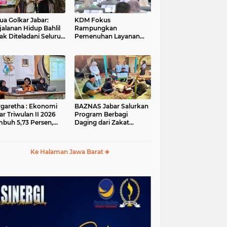
ua Golkar Jabar:
KDM Fokus
jalanan Hidup Bahlil
Rampungkan
ak Diteladani Seluruh
Pemenuhan Layanan
er Partai
Dasar dan Konektivitas
Wilayah pada 2027
garetha : Ekonomi
BAZNAS Jabar Salurkan
ar Triwulan II 2026
Program Berbagi
buh 5,73 Persen,
Daging dari Zakat
ih Tinggi
Pengguna BRImo untuk
andingkan Nasional
Masyarakat Desa Ciririp
Purwakarta
Ke Halaman Jawa Barat