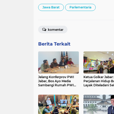
Jawa Barat
Parlementaria
komentar
Berita Terkait
Jelang Konferprov PWI
Ketua Golkar Jabar:
Jabar, Bos Ayo Media
Perjalanan Hidup Ba
Sambangi Rumah PWI
Layak Diteladani Se
Kota Bogor
Kader Partai