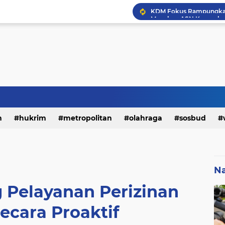
h
hukrim
metropolitan
olahraga
sosbud
Na
 Pelayanan Perizinan
ecara Proaktif