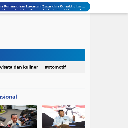
Menaker: ASN Kemnaker Harus Hadirkan Dampak Nyata bagi Masyarakat
DPRD dan Gubernur Jawa Barat Menyepakati Rancangan KUA-PPAS APBD Tahun Anggaran 2027
Margaretha : Ekonomi Jabar Triwulan II 2026 Tumbuh 5,73 Persen, Lebih Tinggi Dibandingkan Nasional
Pemkot Siapkan 100 Armada Pengangkut Sampah Bila TPPAS Legok Nangka Beroperasi
Serda Muhammad Raihan Fadhila Raih Emas pada 8th Asian Taekwondo Indonesia Open Championship 2026
Presiden Prabowo Instruksikan Percepatan Penanganan Pemadaman Listrik & Jaga Stabilitas Harga BBM
Jelang Konferprov PWI Jabar, Bos Ayo Media Sambangi Rumah PWI Kota Bogor
Bangkitkan Merek Legendaris Semen Kujang, SIG Bidik Penguatan Dominasi Pasar Jawa Barat
Ketua Golkar Jabar: Perjalanan Hidup Bahlil Layak Diteladani Seluruh Kader Partai
wisata dan kuliner
otomotif
KDM Fokus Rampungkan Pemenuhan Layanan Dasar dan Konektivitas Wilayah pada 2027
sional