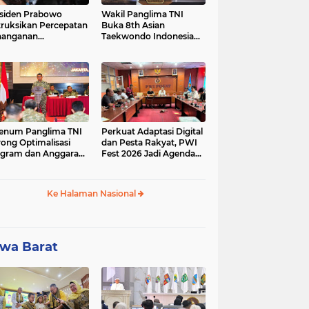
siden Prabowo
Wakil Panglima TNI
truksikan Percepatan
Buka 8th Asian
nanganan
Taekwondo Indonesia
adaman Listrik &
Open Championship
a Stabilitas Harga
2026
M
enum Panglima TNI
Perkuat Adaptasi Digital
ong Optimalisasi
dan Pesta Rakyat, PWI
gram dan Anggaran
Fest 2026 Jadi Agenda
ker Melalui Evaluasi
Tetap PWI Pusat
erja
Ke Halaman Nasional
wa Barat