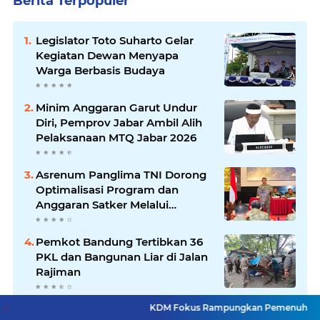
Berita Terpopuler
Legislator Toto Suharto Gelar
Kegiatan Dewan Menyapa
Warga Berbasis Budaya
Minim Anggaran Garut Undur
Diri, Pemprov Jabar Ambil Alih
Pelaksanaan MTQ Jabar 2026
Asrenum Panglima TNI Dorong
Optimalisasi Program dan
Anggaran Satker Melalui
Evaluasi Kinerja
Pemkot Bandung Tertibkan 36
PKL dan Bangunan Liar di Jalan
Rajiman
Kang Andhy Daftar Calon Ketua
KDM Fokus Rampungkan Pemenuhan Layanan Dasar da