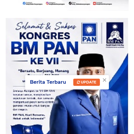
×
Berita Terbaru
UPDATE