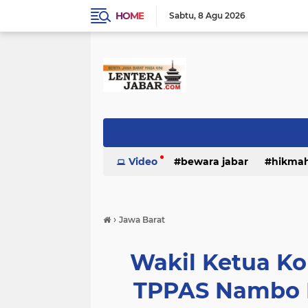
HOME
Sabtu
8 Agu 2026
Video
bewara jabar
hikma
›
Jawa Barat
Wakil Ketua Ko
TPPAS Nambo B