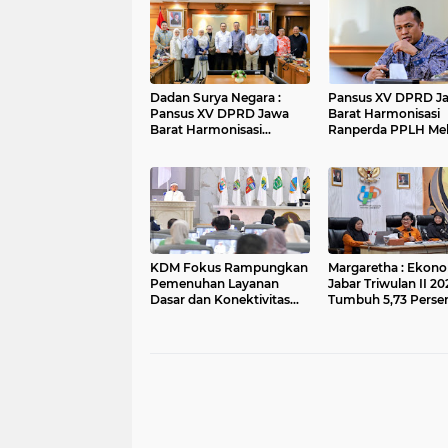
Dadan Surya Negara :
Pansus XV DPRD J
Pansus XV DPRD Jawa
Barat Harmonisasi
Barat Harmonisasi
Ranperda PPLH Mel
Ranperda PPLH Melalui
Konsultasi ke
Konsultasi ke
Kementerian
Kementerian
KDM Fokus Rampungkan
Margaretha : Ekon
Pemenuhan Layanan
Jabar Triwulan II 20
Dasar dan Konektivitas
Tumbuh 5,73 Persen
Wilayah pada 2027
Lebih Tinggi
Dibandingkan Nasi