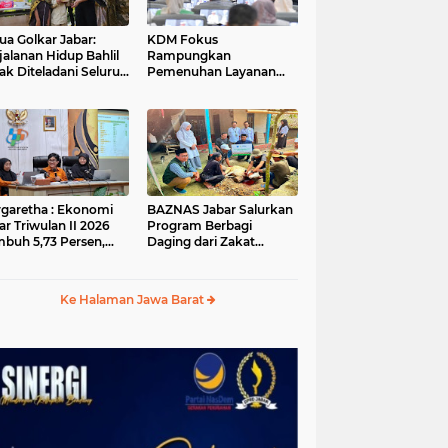
ua Golkar Jabar:
KDM Fokus
jalanan Hidup Bahlil
Rampungkan
ak Diteladani Seluruh
Pemenuhan Layanan
er Partai
Dasar dan Konektivitas
Wilayah pada 2027
garetha : Ekonomi
BAZNAS Jabar Salurkan
ar Triwulan II 2026
Program Berbagi
buh 5,73 Persen,
Daging dari Zakat
ih Tinggi
Pengguna BRImo untuk
andingkan Nasional
Masyarakat Desa Ciririp
Purwakarta
Ke Halaman Jawa Barat