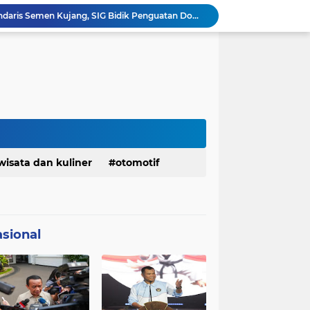
Ketua Golkar Jabar: Perjalanan Hidup Bahlil Layak Diteladani Seluruh Kader Partai
KDM Fokus Rampungkan Pemenuhan Layanan Dasar dan Konektivitas Wilayah pada 2027
Menaker: ASN Kemnaker Harus Hadirkan Dampak Nyata bagi Masyarakat
DPRD dan Gubernur Jawa Barat Menyepakati Rancangan KUA-PPAS APBD Tahun Anggaran 2027
Margaretha : Ekonomi Jabar Triwulan II 2026 Tumbuh 5,73 Persen, Lebih Tinggi Dibandingkan Nasional
Pemkot Siapkan 100 Armada Pengangkut Sampah Bila TPPAS Legok Nangka Beroperasi
Serda Muhammad Raihan Fadhila Raih Emas pada 8th Asian Taekwondo Indonesia Open Championship 2026
Presiden Prabowo Instruksikan Percepatan Penanganan Pemadaman Listrik & Jaga Stabilitas Harga BBM
Jelang Konferprov PWI Jabar, Bos Ayo Media Sambangi Rumah PWI Kota Bogor
wisata dan kuliner
otomotif
Bangkitkan Merek Legendaris Semen Kujang, SIG Bidik Penguatan Dominasi Pasar Jawa Barat
sional