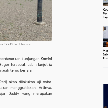
Ket
Per
Lay
Kad
okasi TPPAS Lulut-Nambo.
Mar
Jab
Tum
 berdasarkan kunjungan Komisi
Leb
ogor tersebut. Lebih lanjut ia
Dib
sih terus berjalan.
Red) akan dilakukan uji coba.
akan menggratiskan. Artinya,
" ujar Daddy yang merupakan