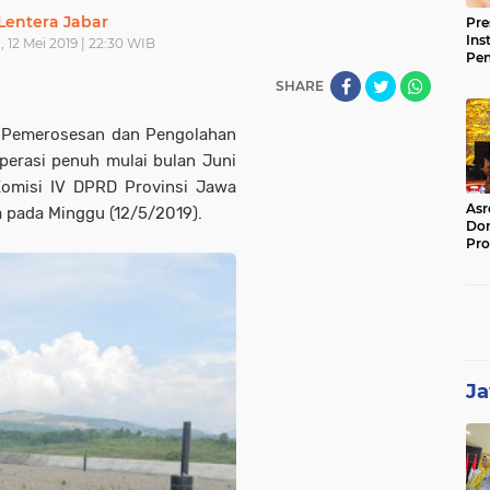
Lentera Jabar
Pre
Ins
 12 Mei 2019 | 22:30 WIB
Pe
Pem
SHARE
Jag
BB
 Pemerosesan dan Pengolahan
erasi penuh mulai bulan Juni
Komisi IV DPRD Provinsi Jawa
Asr
 pada Minggu (12/5/2019).
Dor
Pro
Sat
Kin
Ja