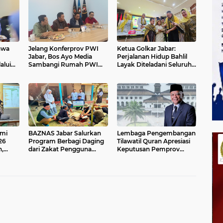
awa
Jelang Konferprov PWI
Ketua Golkar Jabar:
Jabar, Bos Ayo Media
Perjalanan Hidup Bahlil
alui
Sambangi Rumah PWI
Layak Diteladani Seluruh
Kota Bogor
Kader Partai
omi
BAZNAS Jabar Salurkan
Lembaga Pengembangan
26
Program Berbagi Daging
Tilawatil Quran Apresiasi
,
dari Zakat Pengguna
Keputusan Pemprov
BRImo untuk Masyarakat
Jabar Selenggarakan
onal
Desa Ciririp Purwakarta
Langsung MTQ Jabar