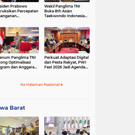
siden Prabowo
Wakil Panglima TNI
truksikan Percepatan
Buka 8th Asian
nanganan
Taekwondo Indonesia
adaman Listrik &
Open Championship
a Stabilitas Harga
2026
M
enum Panglima TNI
Perkuat Adaptasi Digital
ong Optimalisasi
dan Pesta Rakyat, PWI
gram dan Anggaran
Fest 2026 Jadi Agenda
ker Melalui Evaluasi
Tetap PWI Pusat
erja
Ke Halaman Nasional
wa Barat