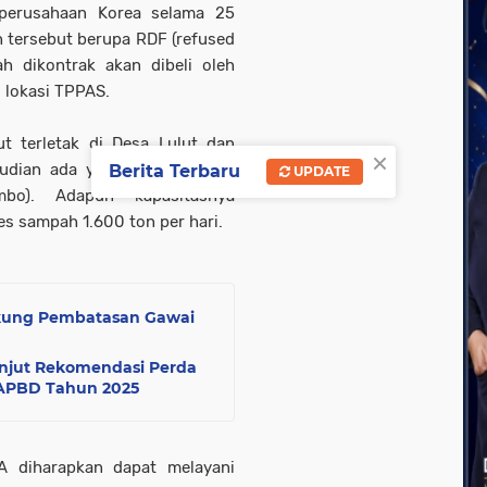
perusahaan Korea selama 25
h tersebut berupa RDF (refused
ah dikontrak akan dibeli oleh
i lokasi TPPAS.
t terletak di Desa Lulut dan
×
mudian ada yang menyebutnya
Berita Terbaru
UPDATE
bo). Adapun kapasitasnya
 sampah 1.600 ton per hari.
ukung Pembatasan Gawai
anjut Rekomendasi Perda
APBD Tahun 2025
A diharapkan dapat melayani