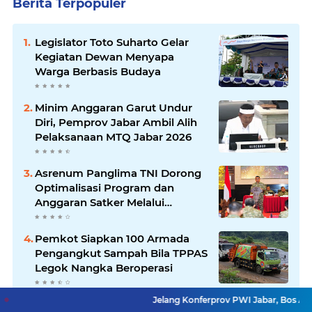
Berita Terpopuler
Legislator Toto Suharto Gelar
Kegiatan Dewan Menyapa
Warga Berbasis Budaya
Minim Anggaran Garut Undur
Diri, Pemprov Jabar Ambil Alih
Pelaksanaan MTQ Jabar 2026
Asrenum Panglima TNI Dorong
Optimalisasi Program dan
Anggaran Satker Melalui
Evaluasi Kinerja
Pemkot Siapkan 100 Armada
Pengangkut Sampah Bila TPPAS
Legok Nangka Beroperasi
Jelang Konferprov PWI Jabar, Bos Ayo Media Sam
Jelang Konferprov PWI Jabar,