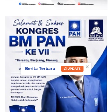
×
Berita Terbaru
UPDATE