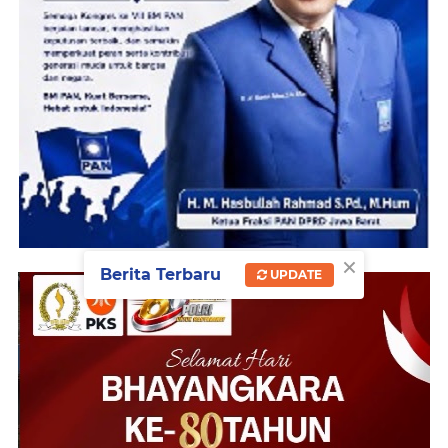
×
Berita Terbaru
UPDATE