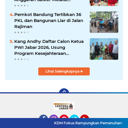
Evaluasi Kinerja
Pemkot Bandung Tertibkan 36
PKL dan Bangunan Liar di Jalan
Rajiman
Kang Andhy Daftar Calon Ketua
PWI Jabar 2026, Usung
Program Kesejahteraan
Wartawan hingga Peluang Kerja
Internasional
Lihat Selengkapnya
KDM Fokus Rampungkan Pemenuhan Layanan Dasar dan K
Facebook
Instagram
Pinterest
Twitter
YouTube