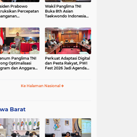
siden Prabowo
Wakil Panglima TNI
truksikan Percepatan
Buka 8th Asian
nanganan
Taekwondo Indonesia
adaman Listrik &
Open Championship
a Stabilitas Harga
2026
M
enum Panglima TNI
Perkuat Adaptasi Digital
ong Optimalisasi
dan Pesta Rakyat, PWI
gram dan Anggaran
Fest 2026 Jadi Agenda
ker Melalui Evaluasi
Tetap PWI Pusat
erja
Ke Halaman Nasional
wa Barat