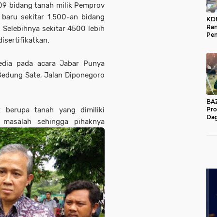
809 bidang tanah milik Pemprov
 baru sekitar 1.500-an bidang
KD
Ra
. Selebihnya sekitar 4500 lebih
Pe
isertifikatkan.
Das
Wil
edia pada acara Jabar Punya
 Gedung Sate, Jalan Diponegoro
BAZNA
 berupa tanah yang dimiliki
Pro
Dag
 masalah sehingga pihaknya
Pe
Mas
Pur