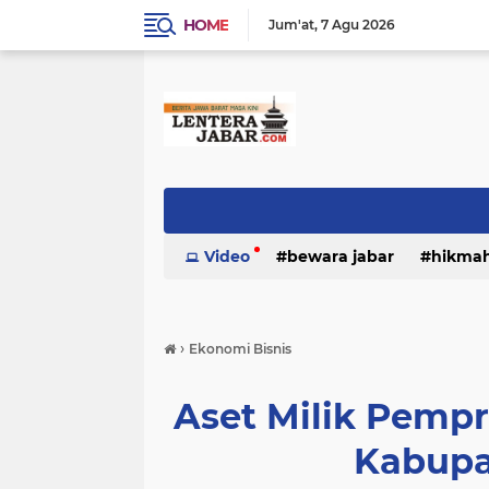
HOME
Jum'at
7 Agu 2026
Video
bewara jabar
hikma
›
Ekonomi Bisnis
Aset Milik Pempr
Kabupa