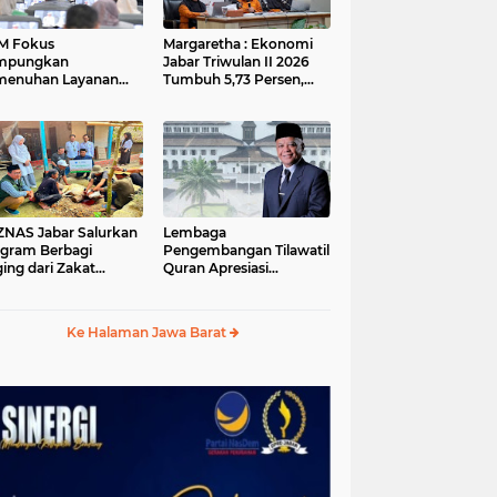
M Fokus
Margaretha : Ekonomi
mpungkan
Jabar Triwulan II 2026
menuhan Layanan
Tumbuh 5,73 Persen,
ar dan Konektivitas
Lebih Tinggi
ayah pada 2027
Dibandingkan Nasional
S Jabar Salurkan
Lembaga
gram Berbagi
Pengembangan Tilawatil
ing dari Zakat
Quran Apresiasi
ngguna BRImo untuk
Keputusan Pemprov
yarakat Desa Ciririp
Jabar Selenggarakan
wakarta
Langsung MTQ Jabar
Ke Halaman Jawa Barat