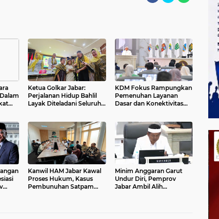
ara
Ketua Golkar Jabar:
KDM Fokus Rampungkan
 Dalam
Perjalanan Hidup Bahlil
Pemenuhan Layanan
kat
Layak Diteladani Seluruh
Dasar dan Konektivitas
ia
Kader Partai
Wilayah pada 2027
angan
Kanwil HAM Jabar Kawal
Minim Anggaran Garut
siasi
Proses Hukum, Kasus
Undur Diri, Pemprov
v
Pembunuhan Satpam
Jabar Ambil Alih
n
Jatiluhur
Pelaksanaan MTQ Jabar
r
2026