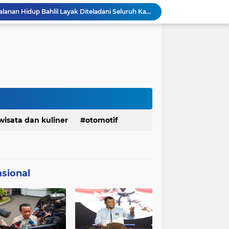
KDM Fokus Rampungkan Pemenuhan Layanan Dasar dan Konektivitas Wilayah pada 2027
Menaker: ASN Kemnaker Harus Hadirkan Dampak Nyata bagi Masyarakat
DPRD dan Gubernur Jawa Barat Menyepakati Rancangan KUA-PPAS APBD Tahun Anggaran 2027
Margaretha : Ekonomi Jabar Triwulan II 2026 Tumbuh 5,73 Persen, Lebih Tinggi Dibandingkan Nasional
Pemkot Siapkan 100 Armada Pengangkut Sampah Bila TPPAS Legok Nangka Beroperasi
Serda Muhammad Raihan Fadhila Raih Emas pada 8th Asian Taekwondo Indonesia Open Championship 2026
Presiden Prabowo Instruksikan Percepatan Penanganan Pemadaman Listrik & Jaga Stabilitas Harga BBM
BAZNAS Jabar Salurkan Program Berbagi Daging dari Zakat Pengguna BRImo untuk Masyarakat Desa Ciririp Purwakarta
Bangkitkan Merek Legendaris Semen Kujang, SIG Bidik Penguatan Dominasi Pasar Jawa Barat
wisata dan kuliner
otomotif
Ketua Golkar Jabar: Perjalanan Hidup Bahlil Layak Diteladani Seluruh Kader Partai
sional