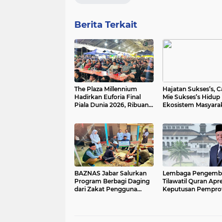
Berita Terkait
The Plaza Millennium
Hajatan Sukses’s, C
Hadirkan Euforia Final
Mie Sukses’s Hidup
Piala Dunia 2026, Ribuan
Ekosistem Masyara
Pengunjung Ramaikan
Sub-Urban Indones
Nobar Argentina vs
Spanyol
BAZNAS Jabar Salurkan
Lembaga Pengemb
Program Berbagi Daging
Tilawatil Quran Apre
dari Zakat Pengguna
Keputusan Pempro
BRImo untuk Masyarakat
Jabar Selenggaraka
Desa Ciririp Purwakarta
Langsung MTQ Jaba