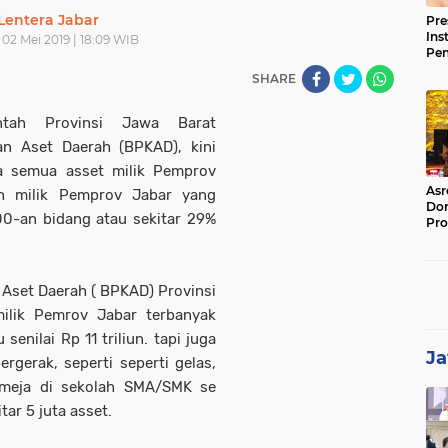
Lentera Jabar
Pre
Ins
02 Mei 2019 | 18:09 WIB
Pe
Pem
SHARE
Jag
BB
intah Provinsi Jawa Barat
n Aset Daerah (BPKAD), kini
a semua asset milik Pemprov
Asr
ah milik Pemprov Jabar yang
Dor
500-an bidang atau sekitar 29%
Pro
Sat
Kin
Aset Daerah ( BPKAD) Provinsi
ilik Pemrov Jabar terbanyak
senilai Rp 11 triliun. tapi juga
Ja
rgerak, seperti seperti gelas,
-meja di sekolah SMA/SMK se
ar 5 juta asset.