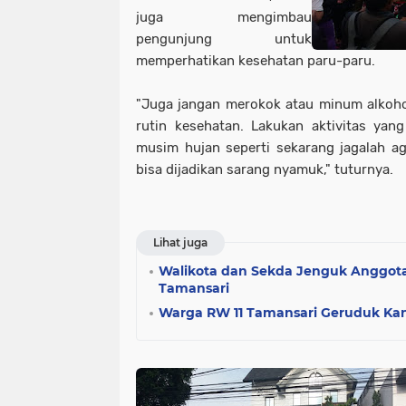
juga mengimbau
pengunjung untuk
memperhatikan kesehatan paru-paru.
"Juga jangan merokok atau minum alkohol
rutin kesehatan. Lakukan aktivitas yan
musim hujan seperti sekarang jagalah a
bisa dijadikan sarang nyamuk," tuturnya.
Lihat juga
Walikota dan Sekda Jenguk Anggota 
Tamansari
Warga RW 11 Tamansari Geruduk Kan