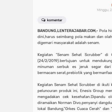
Minggu, 24
komentar
BANDUNG,LENTERAJABAR.COM,-
Pola hi
dini,harus seimbang pola makan dan olah
digemari masyarakat adalah senam.
Kegiatan “Senam Sehat Scrubber” di
(24/2/2019).bertujuan untuk mendukun
minuman serbuk es jeruk segar dar
bermacam serat,prebiotik yang bermanfaa
Kegiatan Senam Sehat Scrubber di ikuti
peluncuran produk ini, Enesis Group me
mengadakan cek kesehatan.Dipandu o
diramaikan Norman Divo,penyanyi dangdut
lokal Bandung,"Orkes Cuaca Cerah" dan 