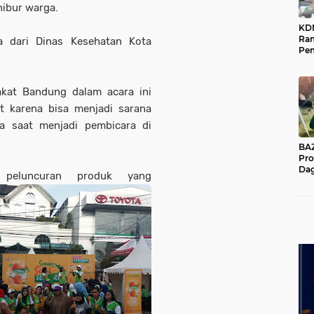
hibur warga.
KD
Ra
a dari Dinas Kesehatan Kota
Pe
Das
Wil
kat Bandung dalam acara ini
at karena bisa menjadi sarana
a saat menjadi pembicara di
BAZNA
Pro
Dag
 peluncuran produk yang
Pe
Mas
Pur