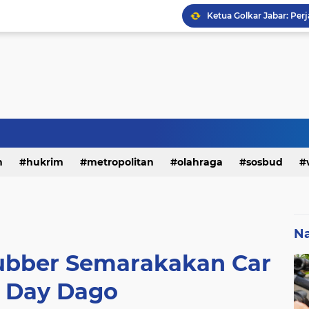
h
hukrim
metropolitan
olahraga
sosbud
Na
ubber Semarakakan Car
e Day Dago