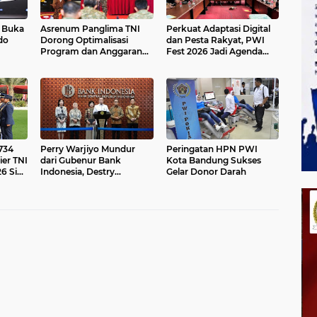
I Buka
Asrenum Panglima TNI
Perkuat Adaptasi Digital
do
Dorong Optimalisasi
dan Pesta Rakyat, PWI
Program dan Anggaran
Fest 2026 Jadi Agenda
6
Satker Melalui Evaluasi
Tetap PWI Pusat
Kinerja
734
Perry Warjiyo Mundur
Peringatan HPN PWI
ier TNI
dari Gubenur Bank
Kota Bandung Sukses
6 Siap
Indonesia, Destry
Gelar Donor Darah
Bangsa
Damayanti jadi Pejabat
Sementara