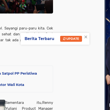
. Sayangi paru-paru kita. Cek
g sehat dan antinarkoba. Saat
×
Berita Terbaru
UPDATE
gar tak ada genangan air yang
Satpol PP Peristiwa
tor Wali Kota
Sementara itu,Renny
Yuliani Product Manager