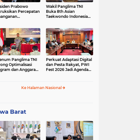
siden Prabowo
Wakil Panglima TNI
truksikan Percepatan
Buka 8th Asian
nanganan
Taekwondo Indonesia
adaman Listrik &
Open Championship
a Stabilitas Harga
2026
M
enum Panglima TNI
Perkuat Adaptasi Digital
ong Optimalisasi
dan Pesta Rakyat, PWI
gram dan Anggaran
Fest 2026 Jadi Agenda
ker Melalui Evaluasi
Tetap PWI Pusat
erja
Ke Halaman Nasional
wa Barat