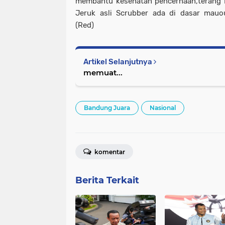
membantu kesehatan pencernaan,terang 
Jeruk asli Scrubber ada di dasar mauo
(Red)
Artikel Selanjutnya
memuat...
Bandung Juara
Nasional
komentar
Berita Terkait