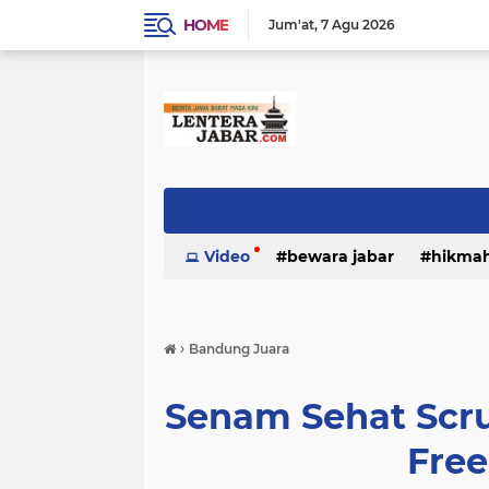
HOME
Jum'at
7 Agu 2026
Video
bewara jabar
hikma
›
Bandung Juara
Senam Sehat Scr
Fre