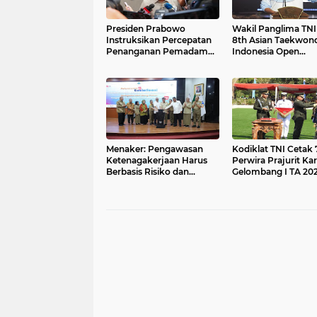
Presiden Prabowo
Wakil Panglima TN
Instruksikan Percepatan
8th Asian Taekwon
Penanganan Pemadaman
Indonesia Open
Listrik & Jaga Stabilitas
Championship 202
Harga BBM
Menaker: Pengawasan
Kodiklat TNI Cetak 
Ketenagakerjaan Harus
Perwira Prajurit Kar
Berbasis Risiko dan
Gelombang I TA 202
Preventif
Mengabdi kepada 
dan Negara