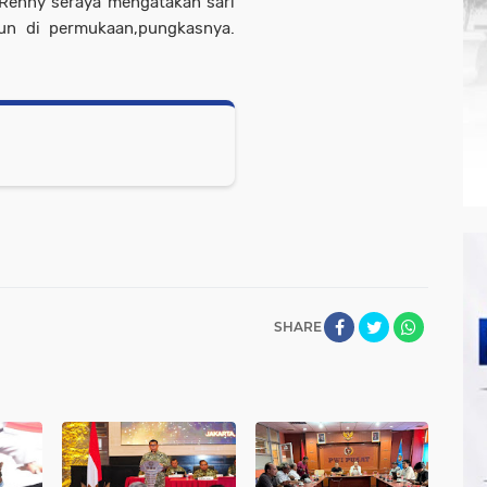
Renny seraya mengatakan sari
un di permukaan,pungkasnya.
SHARE