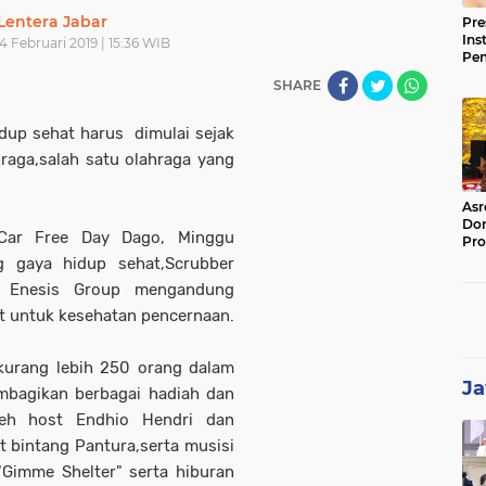
Lentera Jabar
Pre
Ins
 Februari 2019 | 15:36 WIB
Pe
Pem
SHARE
Jag
BB
dup sehat harus dimulai sejak
raga,salah satu olahraga yang
Asr
Dor
 Car Free Day Dago, Minggu
Pro
Sat
g gaya hidup sehat,Scrubber
Kin
i Enesis Group mengandung
t untuk kesehatan pencernaan.
 kurang lebih 250 orang dalam
Ja
mbagikan berbagai hadiah dan
leh host Endhio Hendri dan
 bintang Pantura,serta musisi
"Gimme Shelter" serta hiburan