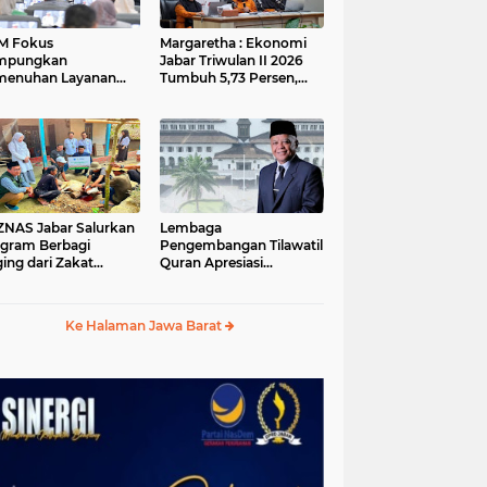
M Fokus
Margaretha : Ekonomi
mpungkan
Jabar Triwulan II 2026
menuhan Layanan
Tumbuh 5,73 Persen,
ar dan Konektivitas
Lebih Tinggi
ayah pada 2027
Dibandingkan Nasional
S Jabar Salurkan
Lembaga
gram Berbagi
Pengembangan Tilawatil
ing dari Zakat
Quran Apresiasi
ngguna BRImo untuk
Keputusan Pemprov
yarakat Desa Ciririp
Jabar Selenggarakan
wakarta
Langsung MTQ Jabar
Ke Halaman Jawa Barat