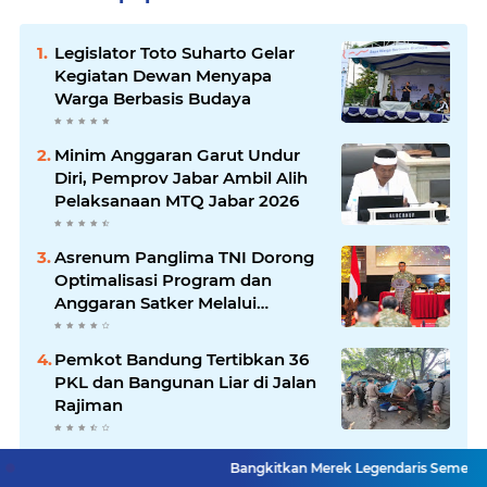
Legislator Toto Suharto Gelar
Kegiatan Dewan Menyapa
Warga Berbasis Budaya
Minim Anggaran Garut Undur
Diri, Pemprov Jabar Ambil Alih
Pelaksanaan MTQ Jabar 2026
Asrenum Panglima TNI Dorong
Optimalisasi Program dan
Anggaran Satker Melalui
Evaluasi Kinerja
Pemkot Bandung Tertibkan 36
PKL dan Bangunan Liar di Jalan
Rajiman
Kang Andhy Daftar Calon Ketua
Bangkitkan Merek Legendaris Semen Kujang, SIG Bid
PWI Jabar 2026, Usung