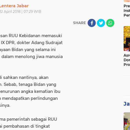
Lentera Jabar
Pre
Ins
12 April 2018 | 07:29 WIB
Pe
Pem
SHARE
Jag
BB
san RUU Kebidanan memasuki
 IX DPR, dokter Adang Sudrajat
yaan Bidan yang selama ini
Asr
p dalam menolong jiwa manusia
Dor
Pro
Sat
Kin
i sahkan nantinya, akan
n. Sebab, tenaga Bidan yang
penurunan angka kematian ibu
um mendapatkan perlindungan
Ja
inya.
ama pemerintah sebagai RUU
sai pembahasan di tingkat