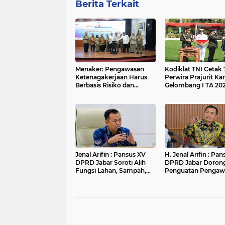
Berita Terkait
Menaker: Pengawasan
Kodiklat TNI Cetak 
Ketenagakerjaan Harus
Perwira Prajurit Kar
Berbasis Risiko dan
Gelombang I TA 202
Preventif
Mengabdi kepada 
dan Negara
Jenal Arifin : Pansus XV
H. Jenal Arifin : Pa
DPRD Jabar Soroti Alih
DPRD Jabar Doron
Fungsi Lahan, Sampah,
Penguatan Pengaw
dan Sungai di Bogor
Pencemaran Lingk
di DAS Cilamaya