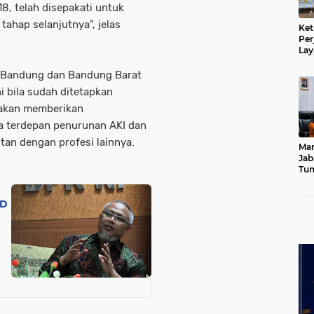
18, telah disepakati untuk
ahap selanjutnya”, jelas
Ket
Per
Lay
Kad
n Bandung dan Bandung Barat
 bila sudah ditetapkan
 akan memberikan
a terdepan penurunan AKI dan
an dengan profesi lainnya.
Mar
Jab
Tum
Leb
Dib
RD