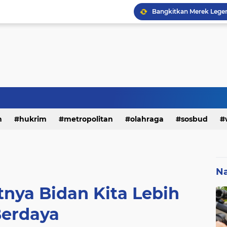
h
hukrim
metropolitan
olahraga
sosbud
Na
atnya Bidan Kita Lebih
erdaya